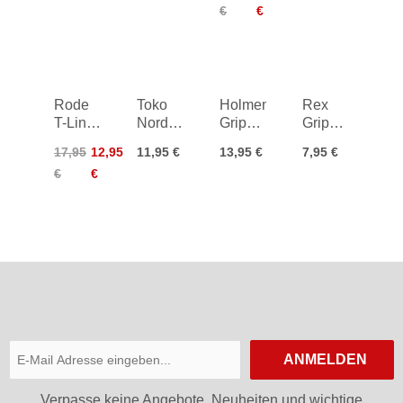
€
€
25g
45 g
VXPS
45g
45 g
Rode
Toko
Holmenkol
Rex
T-Line
Nordic
Grip
GripWax
Stick
Grip
Base
Blue
17,95
12,95
11,95 €
13,95 €
7,95 €
45 g
Wax
45g
45g
€
€
25g
ANMELDEN
Verpasse keine Angebote, Neuheiten und wichtige