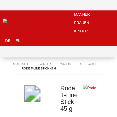
MÄNNER
FRAUEN
KINDER
DE
EN
STARTSEITE
WINTER
WACHS
STEIGWACHS
RODE T-LINE STICK 45 G
Rode
T-Line
Stick
45 g