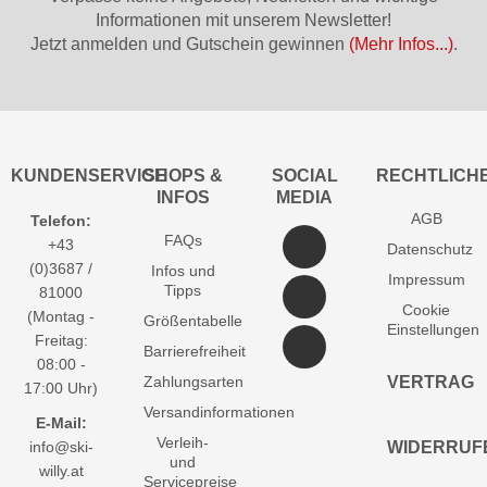
Informationen mit unserem Newsletter!
Jetzt anmelden und Gutschein gewinnen
(Mehr Infos...)
.
KUNDENSERVICE
SHOPS &
SOCIAL
RECHTLICH
INFOS
MEDIA
AGB
Telefon:
FAQs
+43
Datenschutz
(0)3687 /
Infos und
Impressum
Tipps
81000
Cookie
(Montag -
Größentabelle
Einstellungen
Freitag:
Barrierefreiheit
08:00 -
Zahlungsarten
VERTRAG
17:00 Uhr)
Versandinformationen
E-Mail:
Verleih-
info@ski-
WIDERRUF
und
willy.at
Servicepreise