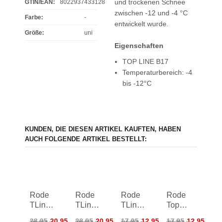
und trockenen Schnee
GTIN/EAN:
8022937433128
zwischen -12 und -4 °C
Farbe
:
-
entwickelt wurde.
Größe
:
uni
Eigenschaften
TOP LINE B17
Temperaturbereich: -4
bis -12°C
KUNDEN, DIE DIESEN ARTIKEL KAUFTEN, HABEN
AUCH FOLGENDE ARTIKEL BESTELLT:
Rode
Rode
Rode
Rode
TLine
TLine
TLine
Top
K3 60
KM3
VO 60
Line
28,95
20,95
28,95
20,95
17,95
12,95
17,95
12,95