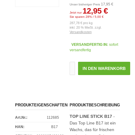
17,95 €
Unser bisheriger Preis
12,95 €
Jetzt nur
Sie sparen 28% / 5,00 €
287,78 € pro kg
inkl. 20 % MwSt. zzgl.
Versandkosten
VERSANDFERTIG IN:
sofort
versandfertig
IN DEN WARENKORB
PRODUKTEIGENSCHAFTEN
PRODUKTBESCHREIBUNG
TOP LINE STICK B17
-
Art.Nr.:
112685
Das Top Line B17 ist ein
HAN:
B17
Wachs, das für frischen