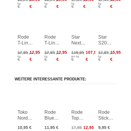
349,17 € pro
349,17 € pro
215,83 € pro
287,78 € pro
g
60 g
g
Stick
kg
kg
kg
kg
€
€
€
€
€
€
€
€
VXPS
45 g
Rode
Rode
Star
Star
T-Line
T-Line
Next
S20
Stick
Stick
Race
Stick
17,95
12,95
17,95
12,95
119,95
107,95
17,95
15,95
287,78 € pro
287,78 € pro
1.079,50 €
354,44 € pro
45 g
45 g
Med
Pink
kg
kg
pro kg
kg
€
€
€
€
€
€
€
€
Powder
45g
100g
WEITERE INTERESSANTE PRODUKTE:
Toko
Rode
Rode
Rode
Nordic
Blue
Top
Stick
Grip
Super
Line
Black
10,95 €
11,95 €
17,95
12,95
9,95 €
Wax
White
Stick
Base