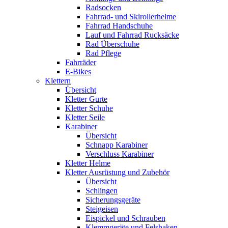
Radsocken
Fahrrad- und Skirollerhelme
Fahrrad Handschuhe
Lauf und Fahrrad Rucksäcke
Rad Überschuhe
Rad Pflege
Fahrräder
E-Bikes
Klettern
Übersicht
Kletter Gurte
Kletter Schuhe
Kletter Seile
Karabiner
Übersicht
Schnapp Karabiner
Verschluss Karabiner
Kletter Helme
Kletter Ausrüstung und Zubehör
Übersicht
Schlingen
Sicherungsgeräte
Steigeisen
Eispickel und Schrauben
Klemmgeräte und Felshaken