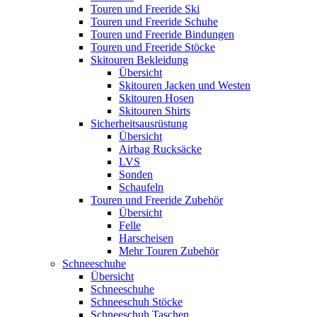
Touren und Freeride Ski
Touren und Freeride Schuhe
Touren und Freeride Bindungen
Touren und Freeride Stöcke
Skitouren Bekleidung
Übersicht
Skitouren Jacken und Westen
Skitouren Hosen
Skitouren Shirts
Sicherheitsausrüstung
Übersicht
Airbag Rucksäcke
LVS
Sonden
Schaufeln
Touren und Freeride Zubehör
Übersicht
Felle
Harscheisen
Mehr Touren Zubehör
Schneeschuhe
Übersicht
Schneeschuhe
Schneeschuh Stöcke
Schneeschuh Taschen