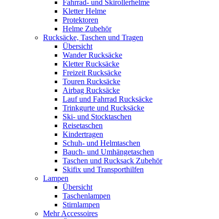
Fahrrad- und Skirollerhelme
Kletter Helme
Protektoren
Helme Zubehör
Rucksäcke, Taschen und Tragen
Übersicht
Wander Rucksäcke
Kletter Rucksäcke
Freizeit Rucksäcke
Touren Rucksäcke
Airbag Rucksäcke
Lauf und Fahrrad Rucksäcke
Trinkgurte und Rucksäcke
Ski- und Stocktaschen
Reisetaschen
Kindertragen
Schuh- und Helmtaschen
Bauch- und Umhängetaschen
Taschen und Rucksack Zubehör
Skifix und Transporthilfen
Lampen
Übersicht
Taschenlampen
Stirnlampen
Mehr Accessoires