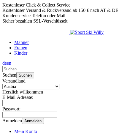
Kostenloser Click & Collect Service
Kostenloser Versand & Rückversand ab 150 € nach AT & DE
Kundenservice Telefon oder Mail
Sicher bezahlen SSL-Verschlüsselt
Männer
Frauen
Kinder
de
en
Verwende
die
Suchen
Suchen
Pfeile
Versandland
nach
oben
Herzlich willkommen
und
E-Mail-Adresse:
unten,
um
Passwort:
das
verfügbare
Anmelden
Anmelden
Ergebnis
auszuwählen.
Mein Konto
Drücke