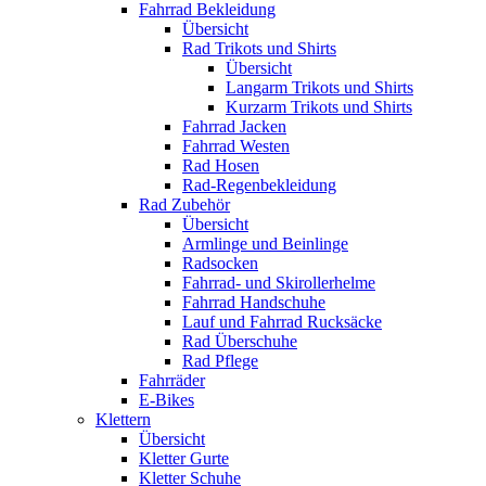
Fahrrad Bekleidung
Übersicht
Rad Trikots und Shirts
Übersicht
Langarm Trikots und Shirts
Kurzarm Trikots und Shirts
Fahrrad Jacken
Fahrrad Westen
Rad Hosen
Rad-Regenbekleidung
Rad Zubehör
Übersicht
Armlinge und Beinlinge
Radsocken
Fahrrad- und Skirollerhelme
Fahrrad Handschuhe
Lauf und Fahrrad Rucksäcke
Rad Überschuhe
Rad Pflege
Fahrräder
E-Bikes
Klettern
Übersicht
Kletter Gurte
Kletter Schuhe