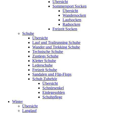
Übersicht
Sommersport Socken
Übersicht
Wandersocken
Laufsocken
Radsocken
Freizeit Socken
Schuhe
Übersicht
Lauf und Trailrunning Schuhe
Wander und Trekking Schuhe
Technische Schuhe
Zustiegs Schuhe
Kletter Schuhe
Lederschuhe
Freizeit Schuhe
Sandalen und Flip-Flops
Schuh Zubehör
Übersicht
Schnürsenkel
Einlegesohlen
Schuhpflege
Winter
Übersicht
Langlauf