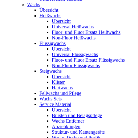
Wachs
Übersicht
Heißwachs
Übersicht
Universal Heißwachs
Fluor- und Fluor Ersatz Heißwachs
Non-Fluor Heißwachs
Flüssigwachs
Übersicht
Universal Flüssigwachs
Fluor- und Fluor Ersatz Flüssigwachs
Non-Fluor Flüssigwachs
Steigwachs
Übersicht
Klister
Hartwachs
Fellwachs und Pflege
Wachs Sets
Service Material
Übersicht
Bürsten und Belagspflege
Wachs Entferner
Abziehklingen
Struktur- und Kantengeräte
Wachs Tische und Profile