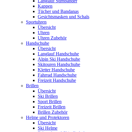
Langlauf Stirnbänder
Kappen
Tücher und Bandanas
Gesichtsmasken und Schals
Sportuhren
Übersicht
Uhren
Uhren Zubehör
Handschuhe
Übersicht
Langlauf Handschuhe
Alpin Ski Handschuhe
Skitouren Handschuhe
Kletter Handschuhe
Fahrrad Handschuhe
Freizeit Handschuhe
Brillen
Übersicht
Ski Brillen
Sport Brillen
Freizeit Brillen
Brillen Zubehör
Helme und Protektoren
Übersicht
Ski Helme