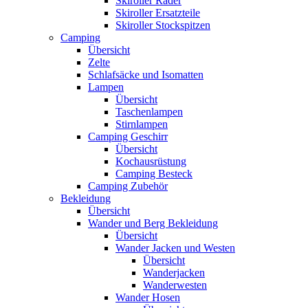
Skiroller Räder
Skiroller Ersatzteile
Skiroller Stockspitzen
Camping
Übersicht
Zelte
Schlafsäcke und Isomatten
Lampen
Übersicht
Taschenlampen
Stirnlampen
Camping Geschirr
Übersicht
Kochausrüstung
Camping Besteck
Camping Zubehör
Bekleidung
Übersicht
Wander und Berg Bekleidung
Übersicht
Wander Jacken und Westen
Übersicht
Wanderjacken
Wanderwesten
Wander Hosen