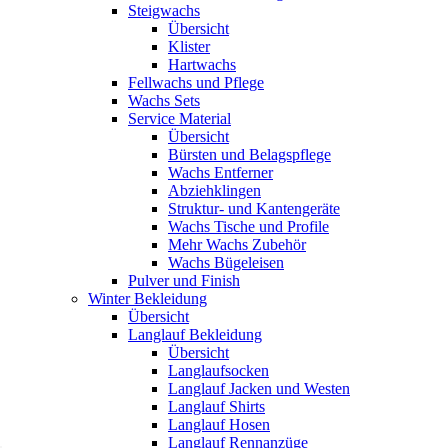
Steigwachs
Übersicht
Klister
Hartwachs
Fellwachs und Pflege
Wachs Sets
Service Material
Übersicht
Bürsten und Belagspflege
Wachs Entferner
Abziehklingen
Struktur- und Kantengeräte
Wachs Tische und Profile
Mehr Wachs Zubehör
Wachs Bügeleisen
Pulver und Finish
Winter Bekleidung
Übersicht
Langlauf Bekleidung
Übersicht
Langlaufsocken
Langlauf Jacken und Westen
Langlauf Shirts
Langlauf Hosen
Langlauf Rennanzüge