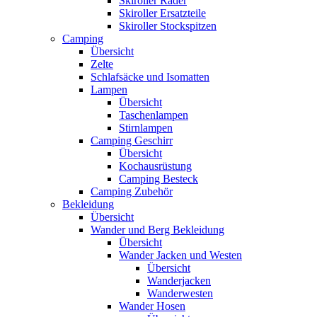
Skiroller Räder
Skiroller Ersatzteile
Skiroller Stockspitzen
Camping
Übersicht
Zelte
Schlafsäcke und Isomatten
Lampen
Übersicht
Taschenlampen
Stirnlampen
Camping Geschirr
Übersicht
Kochausrüstung
Camping Besteck
Camping Zubehör
Bekleidung
Übersicht
Wander und Berg Bekleidung
Übersicht
Wander Jacken und Westen
Übersicht
Wanderjacken
Wanderwesten
Wander Hosen