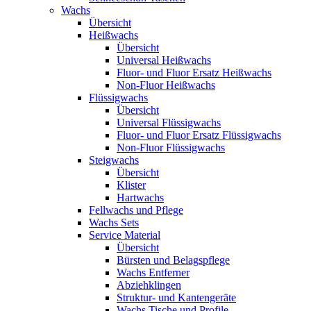
Wachs
Übersicht
Heißwachs
Übersicht
Universal Heißwachs
Fluor- und Fluor Ersatz Heißwachs
Non-Fluor Heißwachs
Flüssigwachs
Übersicht
Universal Flüssigwachs
Fluor- und Fluor Ersatz Flüssigwachs
Non-Fluor Flüssigwachs
Steigwachs
Übersicht
Klister
Hartwachs
Fellwachs und Pflege
Wachs Sets
Service Material
Übersicht
Bürsten und Belagspflege
Wachs Entferner
Abziehklingen
Struktur- und Kantengeräte
Wachs Tische und Profile