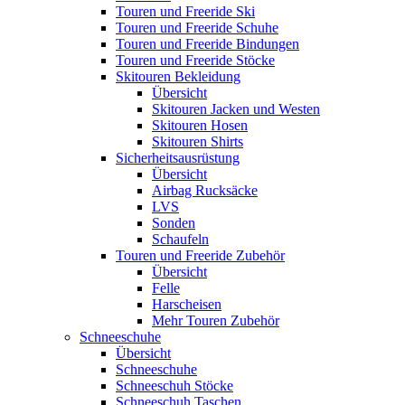
Touren und Freeride Ski
Touren und Freeride Schuhe
Touren und Freeride Bindungen
Touren und Freeride Stöcke
Skitouren Bekleidung
Übersicht
Skitouren Jacken und Westen
Skitouren Hosen
Skitouren Shirts
Sicherheitsausrüstung
Übersicht
Airbag Rucksäcke
LVS
Sonden
Schaufeln
Touren und Freeride Zubehör
Übersicht
Felle
Harscheisen
Mehr Touren Zubehör
Schneeschuhe
Übersicht
Schneeschuhe
Schneeschuh Stöcke
Schneeschuh Taschen