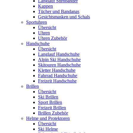
Langlauf Stirnbänder
Kappen
Tücher und Bandanas
Gesichtsmasken und Schals
Sportuhren
Übersicht
Uhren
Uhren Zubehör
Handschuhe
Übersicht
Langlauf Handschuhe
Alpin Ski Handschuhe
Skitouren Handschuhe
Kletter Handschuhe
Fahrrad Handschuhe
Freizeit Handschuhe
Brillen
Übersicht
Ski Brillen
Sport Brillen
Freizeit Brillen
Brillen Zubehör
Helme und Protektoren
Übersicht
Ski Helme