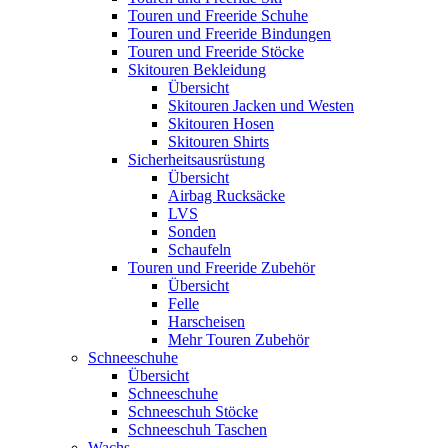
Touren und Freeride Schuhe
Touren und Freeride Bindungen
Touren und Freeride Stöcke
Skitouren Bekleidung
Übersicht
Skitouren Jacken und Westen
Skitouren Hosen
Skitouren Shirts
Sicherheitsausrüstung
Übersicht
Airbag Rucksäcke
LVS
Sonden
Schaufeln
Touren und Freeride Zubehör
Übersicht
Felle
Harscheisen
Mehr Touren Zubehör
Schneeschuhe
Übersicht
Schneeschuhe
Schneeschuh Stöcke
Schneeschuh Taschen
Wachs