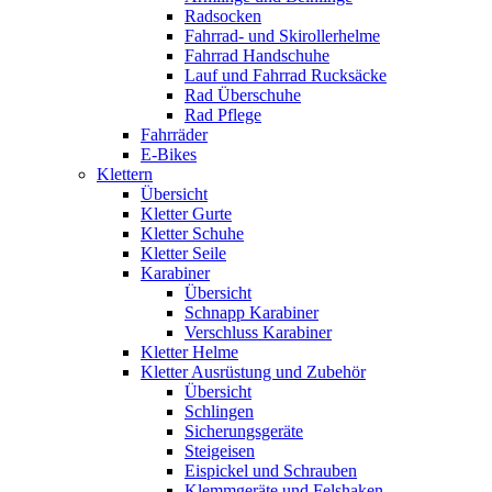
Radsocken
Fahrrad- und Skirollerhelme
Fahrrad Handschuhe
Lauf und Fahrrad Rucksäcke
Rad Überschuhe
Rad Pflege
Fahrräder
E-Bikes
Klettern
Übersicht
Kletter Gurte
Kletter Schuhe
Kletter Seile
Karabiner
Übersicht
Schnapp Karabiner
Verschluss Karabiner
Kletter Helme
Kletter Ausrüstung und Zubehör
Übersicht
Schlingen
Sicherungsgeräte
Steigeisen
Eispickel und Schrauben
Klemmgeräte und Felshaken