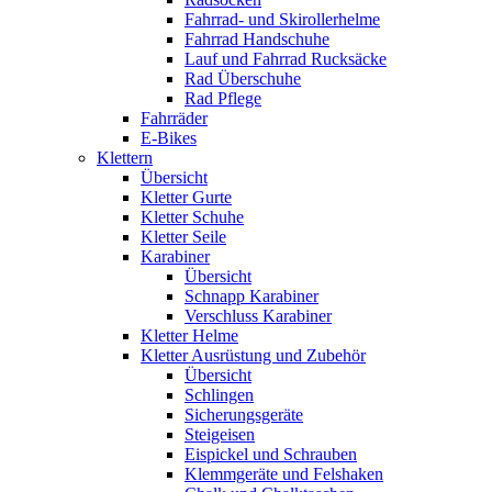
Fahrrad- und Skirollerhelme
Fahrrad Handschuhe
Lauf und Fahrrad Rucksäcke
Rad Überschuhe
Rad Pflege
Fahrräder
E-Bikes
Klettern
Übersicht
Kletter Gurte
Kletter Schuhe
Kletter Seile
Karabiner
Übersicht
Schnapp Karabiner
Verschluss Karabiner
Kletter Helme
Kletter Ausrüstung und Zubehör
Übersicht
Schlingen
Sicherungsgeräte
Steigeisen
Eispickel und Schrauben
Klemmgeräte und Felshaken