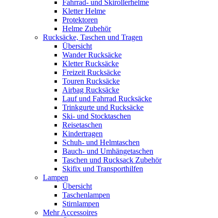
Fahrrad- und Skirollerhelme
Kletter Helme
Protektoren
Helme Zubehör
Rucksäcke, Taschen und Tragen
Übersicht
Wander Rucksäcke
Kletter Rucksäcke
Freizeit Rucksäcke
Touren Rucksäcke
Airbag Rucksäcke
Lauf und Fahrrad Rucksäcke
Trinkgurte und Rucksäcke
Ski- und Stocktaschen
Reisetaschen
Kindertragen
Schuh- und Helmtaschen
Bauch- und Umhängetaschen
Taschen und Rucksack Zubehör
Skifix und Transporthilfen
Lampen
Übersicht
Taschenlampen
Stirnlampen
Mehr Accessoires