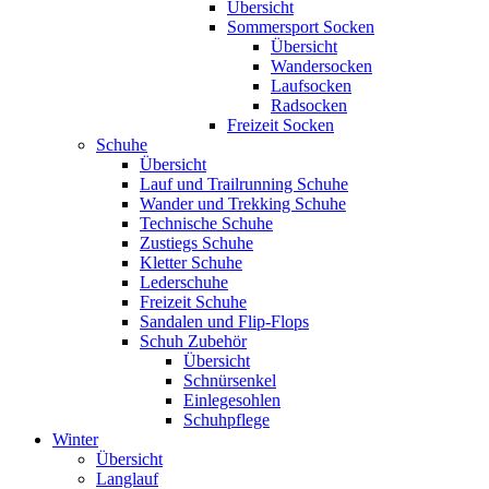
Übersicht
Sommersport Socken
Übersicht
Wandersocken
Laufsocken
Radsocken
Freizeit Socken
Schuhe
Übersicht
Lauf und Trailrunning Schuhe
Wander und Trekking Schuhe
Technische Schuhe
Zustiegs Schuhe
Kletter Schuhe
Lederschuhe
Freizeit Schuhe
Sandalen und Flip-Flops
Schuh Zubehör
Übersicht
Schnürsenkel
Einlegesohlen
Schuhpflege
Winter
Übersicht
Langlauf