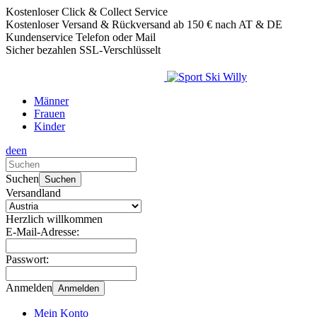
Kostenloser Click & Collect Service
Kostenloser Versand & Rückversand ab 150 € nach AT & DE
Kundenservice Telefon oder Mail
Sicher bezahlen SSL-Verschlüsselt
Männer
Frauen
Kinder
de
en
Verwende
die
Suchen
Suchen
Pfeile
Versandland
nach
oben
Herzlich willkommen
und
E-Mail-Adresse:
unten,
um
Passwort:
das
verfügbare
Anmelden
Anmelden
Ergebnis
auszuwählen.
Mein Konto
Drücke