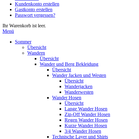
Kundenkonto erstellen
die
Gastkonto erstellen
Eingabetaste,
Passwort vergessen?
um
zum
Ihr Warenkorb ist leer.
ausgewählten
Menü
Suchergebnis
zu
Sommer
gelangen.
Übersicht
Benutzer
Wandern
von
Übersicht
Touchgeräten
Wander und Berg Bekleidung
können
Übersicht
Touch-
Wander Jacken und Westen
und
Übersicht
Streichgesten
Wanderjacken
verwenden.
Wanderwesten
Wander Hosen
Übersicht
Lange Wander Hosen
Zip-Off Wander Hosen
Regen Wander Hosen
Kurze Wander Hosen
3/4 Wander Hosen
Technische Layer und Shirts