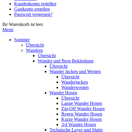
Kundenkonto erstellen
die
Gastkonto erstellen
Eingabetaste,
Passwort vergessen?
um
zum
Ihr Warenkorb ist leer.
ausgewählten
Menü
Suchergebnis
zu
Sommer
gelangen.
Übersicht
Benutzer
Wandern
von
Übersicht
Touchgeräten
Wander und Berg Bekleidung
können
Übersicht
Touch-
Wander Jacken und Westen
und
Übersicht
Streichgesten
Wanderjacken
verwenden.
Wanderwesten
Wander Hosen
Übersicht
Lange Wander Hosen
Zip-Off Wander Hosen
Regen Wander Hosen
Kurze Wander Hosen
3/4 Wander Hosen
Technische Layer und Shirts