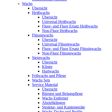
Wachs
Übersicht
Heißwachs
Übersicht
Universal Heißwachs
Fluor- und Fluor Ersatz Heißwachs
Non-Fluor Heißwachs
Flüssigwachs
Übersicht
Universal Flüssigwachs
Fluor- und Fluor Ersatz Flüssigwachs
Non-Fluor Flüssigwachs
Steigwachs
Übersicht
Klister
Hartwachs
Fellwachs und Pflege
Wachs Sets
Service Material
Übersicht
Bürsten und Belagspflege
Wachs Entferner
Abziehklingen
Struktur- und Kantengeräte
Wachs Tische und Profile