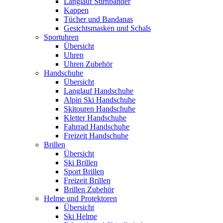
Langlauf Stirnbänder
Kappen
Tücher und Bandanas
Gesichtsmasken und Schals
Sportuhren
Übersicht
Uhren
Uhren Zubehör
Handschuhe
Übersicht
Langlauf Handschuhe
Alpin Ski Handschuhe
Skitouren Handschuhe
Kletter Handschuhe
Fahrrad Handschuhe
Freizeit Handschuhe
Brillen
Übersicht
Ski Brillen
Sport Brillen
Freizeit Brillen
Brillen Zubehör
Helme und Protektoren
Übersicht
Ski Helme