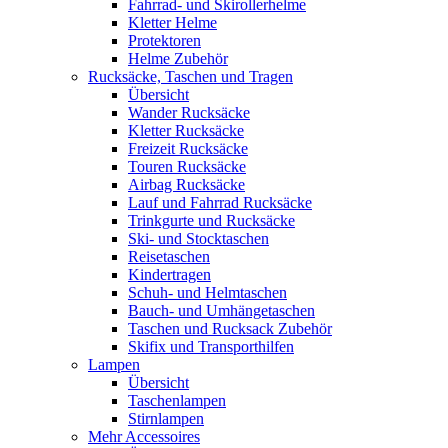
Fahrrad- und Skirollerhelme
Kletter Helme
Protektoren
Helme Zubehör
Rucksäcke, Taschen und Tragen
Übersicht
Wander Rucksäcke
Kletter Rucksäcke
Freizeit Rucksäcke
Touren Rucksäcke
Airbag Rucksäcke
Lauf und Fahrrad Rucksäcke
Trinkgurte und Rucksäcke
Ski- und Stocktaschen
Reisetaschen
Kindertragen
Schuh- und Helmtaschen
Bauch- und Umhängetaschen
Taschen und Rucksack Zubehör
Skifix und Transporthilfen
Lampen
Übersicht
Taschenlampen
Stirnlampen
Mehr Accessoires