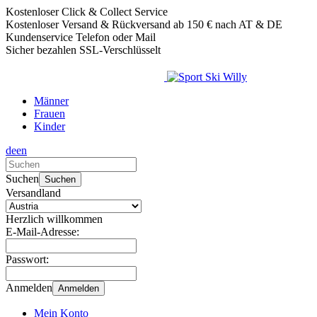
Kostenloser Click & Collect Service
Kostenloser Versand & Rückversand ab 150 € nach AT & DE
Kundenservice Telefon oder Mail
Sicher bezahlen SSL-Verschlüsselt
Männer
Frauen
Kinder
de
en
Verwende
die
Suchen
Suchen
Pfeile
Versandland
nach
oben
Herzlich willkommen
und
E-Mail-Adresse:
unten,
um
Passwort:
das
verfügbare
Anmelden
Anmelden
Ergebnis
auszuwählen.
Mein Konto
Drücke