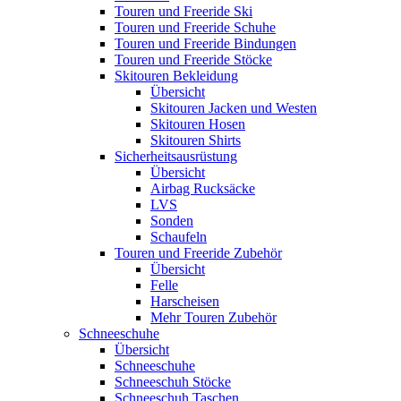
Touren und Freeride Ski
Touren und Freeride Schuhe
Touren und Freeride Bindungen
Touren und Freeride Stöcke
Skitouren Bekleidung
Übersicht
Skitouren Jacken und Westen
Skitouren Hosen
Skitouren Shirts
Sicherheitsausrüstung
Übersicht
Airbag Rucksäcke
LVS
Sonden
Schaufeln
Touren und Freeride Zubehör
Übersicht
Felle
Harscheisen
Mehr Touren Zubehör
Schneeschuhe
Übersicht
Schneeschuhe
Schneeschuh Stöcke
Schneeschuh Taschen