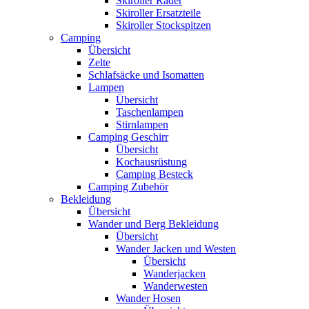
Skiroller Räder
Skiroller Ersatzteile
Skiroller Stockspitzen
Camping
Übersicht
Zelte
Schlafsäcke und Isomatten
Lampen
Übersicht
Taschenlampen
Stirnlampen
Camping Geschirr
Übersicht
Kochausrüstung
Camping Besteck
Camping Zubehör
Bekleidung
Übersicht
Wander und Berg Bekleidung
Übersicht
Wander Jacken und Westen
Übersicht
Wanderjacken
Wanderwesten
Wander Hosen