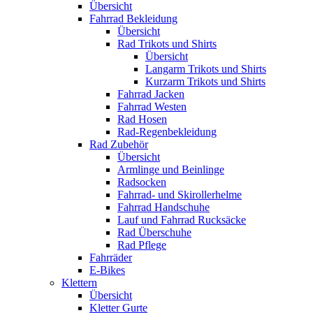
Übersicht
Fahrrad Bekleidung
Übersicht
Rad Trikots und Shirts
Übersicht
Langarm Trikots und Shirts
Kurzarm Trikots und Shirts
Fahrrad Jacken
Fahrrad Westen
Rad Hosen
Rad-Regenbekleidung
Rad Zubehör
Übersicht
Armlinge und Beinlinge
Radsocken
Fahrrad- und Skirollerhelme
Fahrrad Handschuhe
Lauf und Fahrrad Rucksäcke
Rad Überschuhe
Rad Pflege
Fahrräder
E-Bikes
Klettern
Übersicht
Kletter Gurte