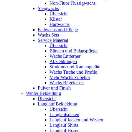
Non-Fluor Flüssigwachs
Steigwachs
Übersicht
Klister
Hartwachs
Fellwachs und Pflege
Wachs Sets
Service Material
Übersicht
Bürsten und Belagspflege
Wachs Entferner
Abziehklingen
Struktur- und Kantengeräte
Wachs Tische und Profile
Mehr Wachs Zubehör
Wachs Bügeleisen
Pulver und Finish
Winter Bekleidung
Übersicht
Langlauf Bekleidung
Übersicht
Langlaufsocken
Langlauf Jacken und Westen
Langlauf Shirts
Langlauf Hosen