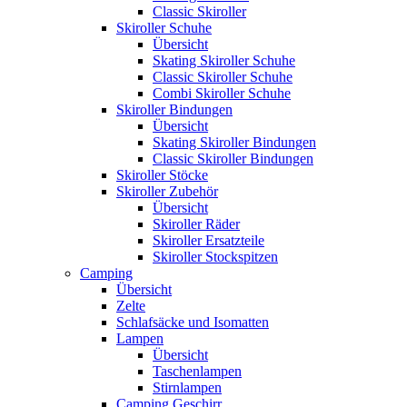
Classic Skiroller
Skiroller Schuhe
Übersicht
Skating Skiroller Schuhe
Classic Skiroller Schuhe
Combi Skiroller Schuhe
Skiroller Bindungen
Übersicht
Skating Skiroller Bindungen
Classic Skiroller Bindungen
Skiroller Stöcke
Skiroller Zubehör
Übersicht
Skiroller Räder
Skiroller Ersatzteile
Skiroller Stockspitzen
Camping
Übersicht
Zelte
Schlafsäcke und Isomatten
Lampen
Übersicht
Taschenlampen
Stirnlampen
Camping Geschirr