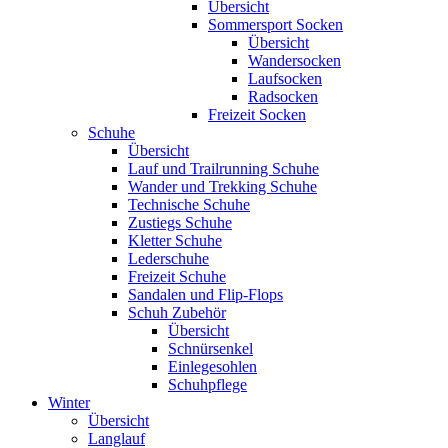
Übersicht
Sommersport Socken
Übersicht
Wandersocken
Laufsocken
Radsocken
Freizeit Socken
Schuhe
Übersicht
Lauf und Trailrunning Schuhe
Wander und Trekking Schuhe
Technische Schuhe
Zustiegs Schuhe
Kletter Schuhe
Lederschuhe
Freizeit Schuhe
Sandalen und Flip-Flops
Schuh Zubehör
Übersicht
Schnürsenkel
Einlegesohlen
Schuhpflege
Winter
Übersicht
Langlauf