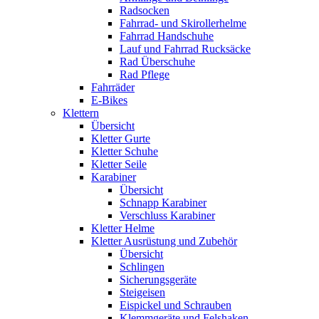
Radsocken
Fahrrad- und Skirollerhelme
Fahrrad Handschuhe
Lauf und Fahrrad Rucksäcke
Rad Überschuhe
Rad Pflege
Fahrräder
E-Bikes
Klettern
Übersicht
Kletter Gurte
Kletter Schuhe
Kletter Seile
Karabiner
Übersicht
Schnapp Karabiner
Verschluss Karabiner
Kletter Helme
Kletter Ausrüstung und Zubehör
Übersicht
Schlingen
Sicherungsgeräte
Steigeisen
Eispickel und Schrauben
Klemmgeräte und Felshaken