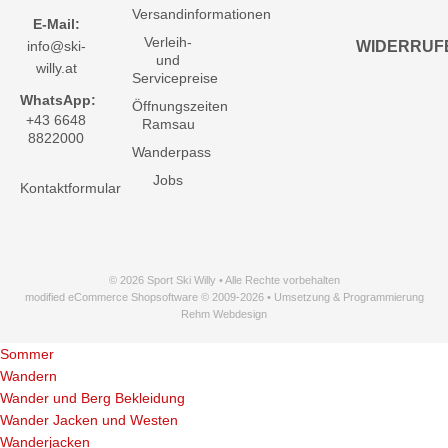
Versandinformationen
E-Mail:
Verleih-
info@ski-
WIDERRUF
und
willy.at
Servicepreise
WhatsApp:
Öffnungszeiten
+43 6648
Ramsau
8822000
Wanderpass
Jobs
Kontaktformular
© 2026 Sport Ski Willy • Alle Rechte vorbehalten
modified eCommerce Shopsoftware © 2009-2026 • Umsetzung & Programmierung
Rehm Webdesign
Sommer
Wandern
Wander und Berg Bekleidung
Wander Jacken und Westen
Wanderjacken