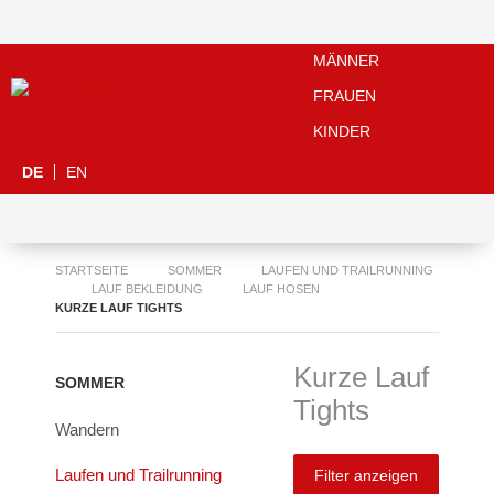
MÄNNER
FRAUEN
KINDER
DE
EN
STARTSEITE
SOMMER
LAUFEN UND TRAILRUNNING
LAUF BEKLEIDUNG
LAUF HOSEN
KURZE LAUF TIGHTS
Kurze Lauf
SOMMER
Tights
Wandern
Laufen und Trailrunning
Filter anzeigen