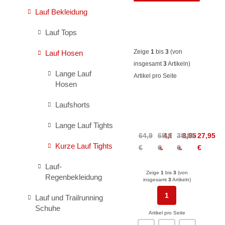
Lauf Bekleidung
Lauf Tops
Zeige
1
bis
3
(von
Lauf Hosen
insgesamt
3
Artikeln)
Lange Lauf
Artikel pro Seite
Hosen
Laufshorts
La
Swix
Swix
Sportiva
Pace
Roadline
Lange Lauf Tights
Triumph
High
Half
64,95
69,95
54,95
39,95
58,95
27,95
Tight
Waist
Tights
Kurze Lauf Tights
€
€
€
€
€
€
Short
Half
Junior
Women
Tights
Lauf-
Women
Zeige
1
bis
3
(von
Regenbekleidung
insgesamt
3
Artikeln)
1
Lauf und Trailrunning
Schuhe
Artikel pro Seite