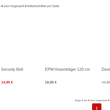
s
4
(von insgesamt
4
Artikeln)
Artikel pro Seite
 Security Belt
EPM Hosenträger 120 cm
Deut
14,95 €
19,95 €
44,9
Zeige
1
bis
4
(von insgesamt
4
1