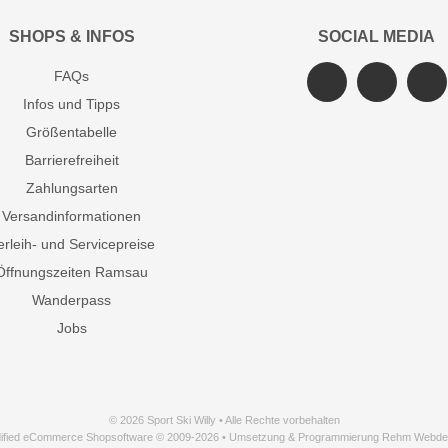
SHOPS & INFOS
SOCIAL MEDIA
FAQs
Infos und Tipps
Größentabelle
Barrierefreiheit
Zahlungsarten
Versandinformationen
erleih- und Servicepreise
Öffnungszeiten Ramsau
Wanderpass
Jobs
© 2026 Sport Ski Willy • Alle Rechte vorbehalten
ified eCommerce Shopsoftware © 2009-2026 • Umsetzung & Programmierung Rehm Webde