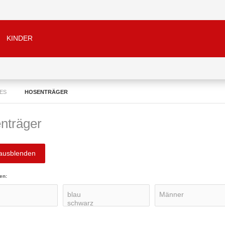
KINDER
ES
HOSENTRÄGER
nträger
 ausblenden
en: