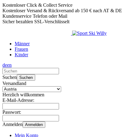
Kostenloser Click & Collect Service
Kostenloser Versand & Rückversand ab 150 € nach AT & DE
Kundenservice Telefon oder Mail
Sicher bezahlen SSL-Verschlüsselt
Männer
Frauen
Kinder
de
en
Verwende
die
Suchen
Suchen
Pfeile
Versandland
nach
oben
Herzlich willkommen
und
E-Mail-Adresse:
unten,
um
Passwort:
das
verfügbare
Anmelden
Anmelden
Ergebnis
auszuwählen.
Mein Konto
Drücke