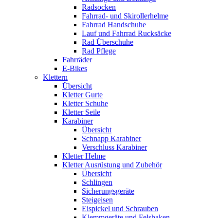
Radsocken
Fahrrad- und Skirollerhelme
Fahrrad Handschuhe
Lauf und Fahrrad Rucksäcke
Rad Überschuhe
Rad Pflege
Fahrräder
E-Bikes
Klettern
Übersicht
Kletter Gurte
Kletter Schuhe
Kletter Seile
Karabiner
Übersicht
Schnapp Karabiner
Verschluss Karabiner
Kletter Helme
Kletter Ausrüstung und Zubehör
Übersicht
Schlingen
Sicherungsgeräte
Steigeisen
Eispickel und Schrauben
Klemmgeräte und Felshaken