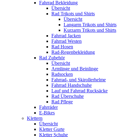
Fahrrad Bekleidung
Übersicht
Rad Trikots und Shirts
Übersicht
Langarm Trikots und Shirts
Kurzarm Trikots und Shirts
Fahrrad Jacken
Fahrrad Westen
Rad Hosen
Rad-Regenbekleidung
Rad Zubehör
Übersicht
Armlinge und Beinlinge
Radsocken
Fahrrad- und Skirollerhelme
Fahrrad Handschuhe
Lauf und Fahrrad Rucksäcke
Rad Überschuhe
Rad Pflege
Fahrräder
E-Bikes
Klettern
Übersicht
Kletter Gurte
Kletter Schuhe