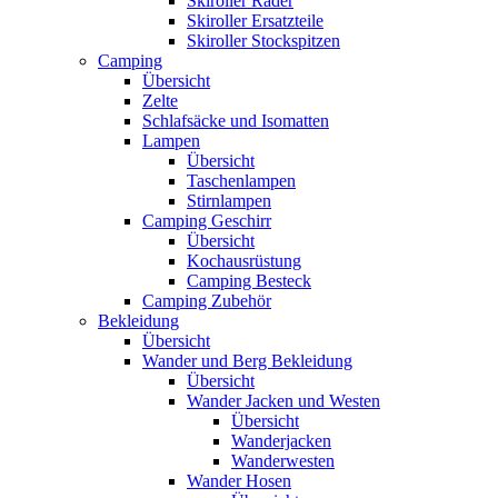
Skiroller Räder
Skiroller Ersatzteile
Skiroller Stockspitzen
Camping
Übersicht
Zelte
Schlafsäcke und Isomatten
Lampen
Übersicht
Taschenlampen
Stirnlampen
Camping Geschirr
Übersicht
Kochausrüstung
Camping Besteck
Camping Zubehör
Bekleidung
Übersicht
Wander und Berg Bekleidung
Übersicht
Wander Jacken und Westen
Übersicht
Wanderjacken
Wanderwesten
Wander Hosen