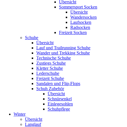
Übersicht
Sommersport Socken
Übersicht
Wandersocken
Laufsocken
Radsocken
Freizeit Socken
Schuhe
Übersicht
Lauf und Trailrunning Schuhe
Wander und Trekking Schuhe
Technische Schuhe
Zustiegs Schuhe
Kletter Schuhe
Lederschuhe
Freizeit Schuhe
Sandalen und Flip-Flops
Schuh Zubehör
Übersicht
Schnürsenkel
Einlegesohlen
Schuhpflege
Winter
Übersicht
Langlauf