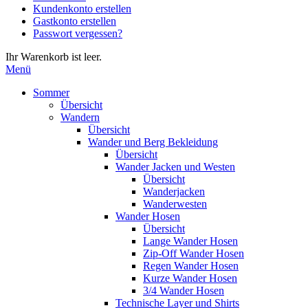
Kundenkonto erstellen
die
Gastkonto erstellen
Eingabetaste,
Passwort vergessen?
um
zum
Ihr Warenkorb ist leer.
ausgewählten
Menü
Suchergebnis
zu
Sommer
gelangen.
Übersicht
Benutzer
Wandern
von
Übersicht
Touchgeräten
Wander und Berg Bekleidung
können
Übersicht
Touch-
Wander Jacken und Westen
und
Übersicht
Streichgesten
Wanderjacken
verwenden.
Wanderwesten
Wander Hosen
Übersicht
Lange Wander Hosen
Zip-Off Wander Hosen
Regen Wander Hosen
Kurze Wander Hosen
3/4 Wander Hosen
Technische Layer und Shirts