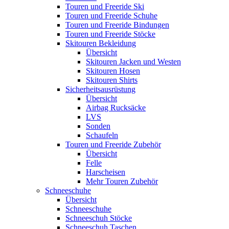
Touren und Freeride Ski
Touren und Freeride Schuhe
Touren und Freeride Bindungen
Touren und Freeride Stöcke
Skitouren Bekleidung
Übersicht
Skitouren Jacken und Westen
Skitouren Hosen
Skitouren Shirts
Sicherheitsausrüstung
Übersicht
Airbag Rucksäcke
LVS
Sonden
Schaufeln
Touren und Freeride Zubehör
Übersicht
Felle
Harscheisen
Mehr Touren Zubehör
Schneeschuhe
Übersicht
Schneeschuhe
Schneeschuh Stöcke
Schneeschuh Taschen