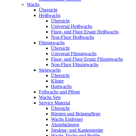
Wachs
Übersicht
Heißwachs
Übersicht
Universal Heißwachs
Fluor- und Fluor Ersatz Heißwachs
Non-Fluor Heißwachs
Flüssigwachs
Übersicht
Universal Flüssigwachs
Fluor- und Fluor Ersatz Flüssigwachs
Non-Fluor Flüssigwachs
Steigwachs
Übersicht
Klister
Hartwachs
Fellwachs und Pflege
Wachs Sets
Service Material
Übersicht
Bürsten und Belagspflege
Wachs Entferner
Abziehklingen
Struktur- und Kantengeräte
Wachs Tische und Profile