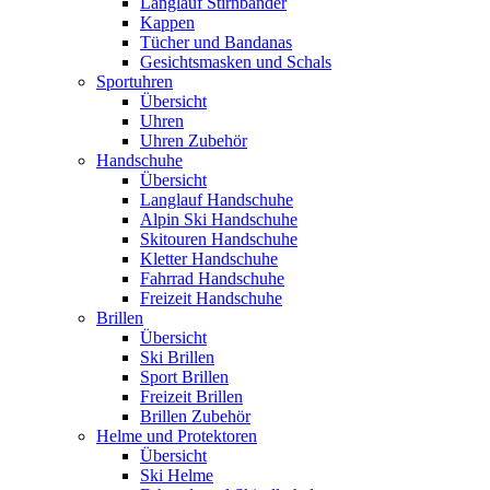
Langlauf Stirnbänder
Kappen
Tücher und Bandanas
Gesichtsmasken und Schals
Sportuhren
Übersicht
Uhren
Uhren Zubehör
Handschuhe
Übersicht
Langlauf Handschuhe
Alpin Ski Handschuhe
Skitouren Handschuhe
Kletter Handschuhe
Fahrrad Handschuhe
Freizeit Handschuhe
Brillen
Übersicht
Ski Brillen
Sport Brillen
Freizeit Brillen
Brillen Zubehör
Helme und Protektoren
Übersicht
Ski Helme