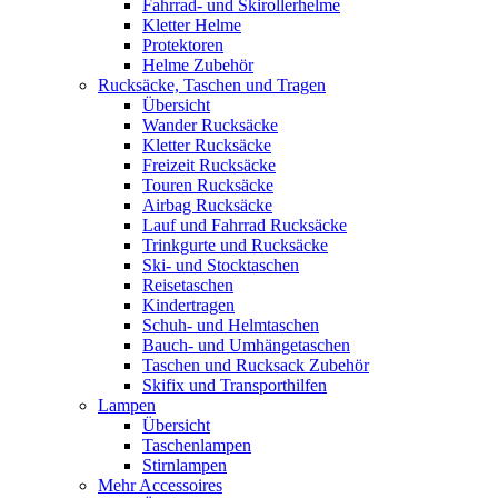
Fahrrad- und Skirollerhelme
Kletter Helme
Protektoren
Helme Zubehör
Rucksäcke, Taschen und Tragen
Übersicht
Wander Rucksäcke
Kletter Rucksäcke
Freizeit Rucksäcke
Touren Rucksäcke
Airbag Rucksäcke
Lauf und Fahrrad Rucksäcke
Trinkgurte und Rucksäcke
Ski- und Stocktaschen
Reisetaschen
Kindertragen
Schuh- und Helmtaschen
Bauch- und Umhängetaschen
Taschen und Rucksack Zubehör
Skifix und Transporthilfen
Lampen
Übersicht
Taschenlampen
Stirnlampen
Mehr Accessoires