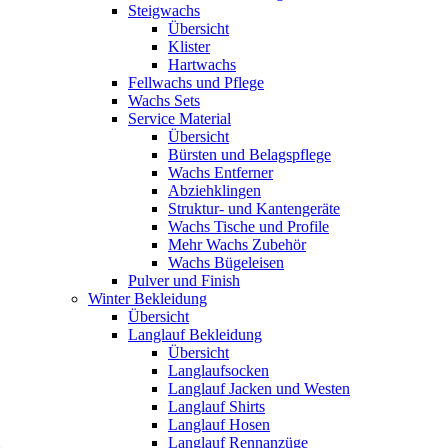
Steigwachs
Übersicht
Klister
Hartwachs
Fellwachs und Pflege
Wachs Sets
Service Material
Übersicht
Bürsten und Belagspflege
Wachs Entferner
Abziehklingen
Struktur- und Kantengeräte
Wachs Tische und Profile
Mehr Wachs Zubehör
Wachs Bügeleisen
Pulver und Finish
Winter Bekleidung
Übersicht
Langlauf Bekleidung
Übersicht
Langlaufsocken
Langlauf Jacken und Westen
Langlauf Shirts
Langlauf Hosen
Langlauf Rennanzüge