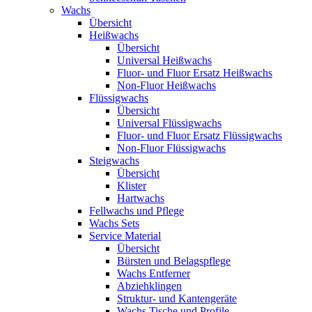
Wachs
Übersicht
Heißwachs
Übersicht
Universal Heißwachs
Fluor- und Fluor Ersatz Heißwachs
Non-Fluor Heißwachs
Flüssigwachs
Übersicht
Universal Flüssigwachs
Fluor- und Fluor Ersatz Flüssigwachs
Non-Fluor Flüssigwachs
Steigwachs
Übersicht
Klister
Hartwachs
Fellwachs und Pflege
Wachs Sets
Service Material
Übersicht
Bürsten und Belagspflege
Wachs Entferner
Abziehklingen
Struktur- und Kantengeräte
Wachs Tische und Profile