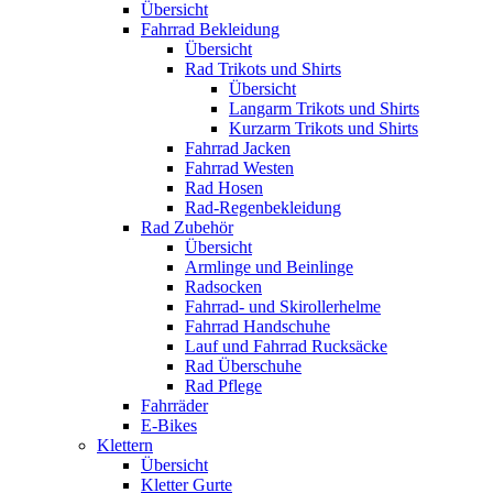
Übersicht
Fahrrad Bekleidung
Übersicht
Rad Trikots und Shirts
Übersicht
Langarm Trikots und Shirts
Kurzarm Trikots und Shirts
Fahrrad Jacken
Fahrrad Westen
Rad Hosen
Rad-Regenbekleidung
Rad Zubehör
Übersicht
Armlinge und Beinlinge
Radsocken
Fahrrad- und Skirollerhelme
Fahrrad Handschuhe
Lauf und Fahrrad Rucksäcke
Rad Überschuhe
Rad Pflege
Fahrräder
E-Bikes
Klettern
Übersicht
Kletter Gurte