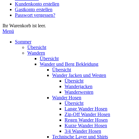
Kundenkonto erstellen
die
Gastkonto erstellen
Eingabetaste,
Passwort vergessen?
um
zum
Ihr Warenkorb ist leer.
ausgewählten
Menü
Suchergebnis
zu
Sommer
gelangen.
Übersicht
Benutzer
Wandern
von
Übersicht
Touchgeräten
Wander und Berg Bekleidung
können
Übersicht
Touch-
Wander Jacken und Westen
und
Übersicht
Streichgesten
Wanderjacken
verwenden.
Wanderwesten
Wander Hosen
Übersicht
Lange Wander Hosen
Zip-Off Wander Hosen
Regen Wander Hosen
Kurze Wander Hosen
3/4 Wander Hosen
Technische Layer und Shirts