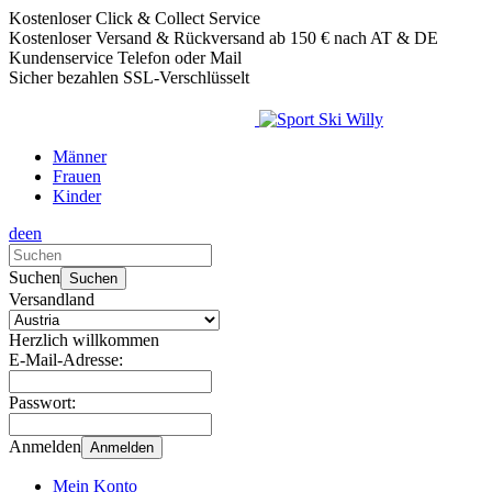
Kostenloser Click & Collect Service
Kostenloser Versand & Rückversand ab 150 € nach AT & DE
Kundenservice Telefon oder Mail
Sicher bezahlen SSL-Verschlüsselt
Männer
Frauen
Kinder
de
en
Verwende
die
Suchen
Suchen
Pfeile
Versandland
nach
oben
Herzlich willkommen
und
E-Mail-Adresse:
unten,
um
Passwort:
das
verfügbare
Anmelden
Anmelden
Ergebnis
auszuwählen.
Mein Konto
Drücke