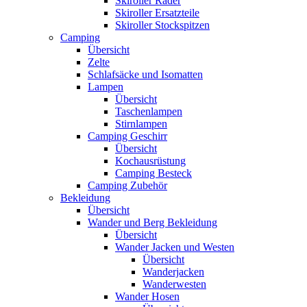
Skiroller Räder
Skiroller Ersatzteile
Skiroller Stockspitzen
Camping
Übersicht
Zelte
Schlafsäcke und Isomatten
Lampen
Übersicht
Taschenlampen
Stirnlampen
Camping Geschirr
Übersicht
Kochausrüstung
Camping Besteck
Camping Zubehör
Bekleidung
Übersicht
Wander und Berg Bekleidung
Übersicht
Wander Jacken und Westen
Übersicht
Wanderjacken
Wanderwesten
Wander Hosen