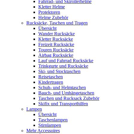
Fahrrad- und Skirollerhelme
Kletter Helme
Protektoren
Helme Zubehör
Rucksäcke, Taschen und Tragen
Übersicht
Wander Rucksäcke
Kletter Rucksäcke
Freizeit Rucksäcke
Touren Rucksäcke
Airbag Rucksäcke
Lauf und Fahrrad Rucksäcke
Trinkgurte und Rucksäcke
Ski- und Stocktaschen
Reisetaschen
Kindertragen
Schuh- und Helmtaschen
Bauch- und Umhängetaschen
Taschen und Rucksack Zubehör
Skifix und Transporthilfen
Lampen
Übersicht
Taschenlampen
Stirnlampen
Mehr Accessoires