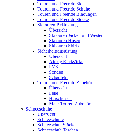
Touren und Freeride Ski
Touren und Freeride Schuhe
Touren und Freeride Bindungen
Touren und Freeride Stöcke
Skitouren Bekleidung
Übersicht
Skitouren Jacken und Westen
Skitouren Hosen
Skitouren Shirts
Sicherheitsausrüstung
Übersicht
Airbag Rucksäcke
LVS
Sonden
Schaufeln
Touren und Freeride Zubehör
Übersicht
Felle
Harscheisen
Mehr Touren Zubehör
Schneeschuhe
Übersicht
Schneeschuhe
Schneeschuh Stöcke
Schneeschuh Taschen