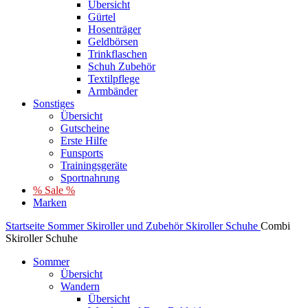
Übersicht
Gürtel
Hosenträger
Geldbörsen
Trinkflaschen
Schuh Zubehör
Textilpflege
Armbänder
Sonstiges
Übersicht
Gutscheine
Erste Hilfe
Funsports
Trainingsgeräte
Sportnahrung
% Sale %
Marken
Startseite
Sommer
Skiroller und Zubehör
Skiroller Schuhe
Combi
Skiroller Schuhe
Sommer
Übersicht
Wandern
Übersicht