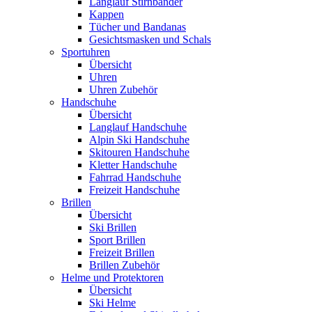
Langlauf Stirnbänder
Kappen
Tücher und Bandanas
Gesichtsmasken und Schals
Sportuhren
Übersicht
Uhren
Uhren Zubehör
Handschuhe
Übersicht
Langlauf Handschuhe
Alpin Ski Handschuhe
Skitouren Handschuhe
Kletter Handschuhe
Fahrrad Handschuhe
Freizeit Handschuhe
Brillen
Übersicht
Ski Brillen
Sport Brillen
Freizeit Brillen
Brillen Zubehör
Helme und Protektoren
Übersicht
Ski Helme