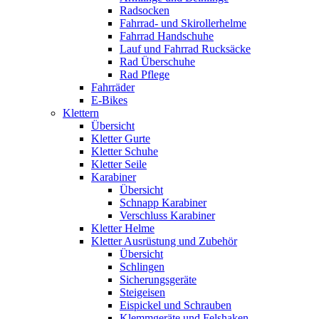
Radsocken
Fahrrad- und Skirollerhelme
Fahrrad Handschuhe
Lauf und Fahrrad Rucksäcke
Rad Überschuhe
Rad Pflege
Fahrräder
E-Bikes
Klettern
Übersicht
Kletter Gurte
Kletter Schuhe
Kletter Seile
Karabiner
Übersicht
Schnapp Karabiner
Verschluss Karabiner
Kletter Helme
Kletter Ausrüstung und Zubehör
Übersicht
Schlingen
Sicherungsgeräte
Steigeisen
Eispickel und Schrauben
Klemmgeräte und Felshaken