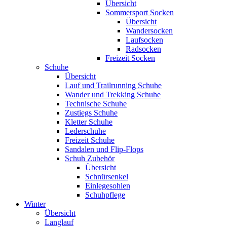
Übersicht
Sommersport Socken
Übersicht
Wandersocken
Laufsocken
Radsocken
Freizeit Socken
Schuhe
Übersicht
Lauf und Trailrunning Schuhe
Wander und Trekking Schuhe
Technische Schuhe
Zustiegs Schuhe
Kletter Schuhe
Lederschuhe
Freizeit Schuhe
Sandalen und Flip-Flops
Schuh Zubehör
Übersicht
Schnürsenkel
Einlegesohlen
Schuhpflege
Winter
Übersicht
Langlauf