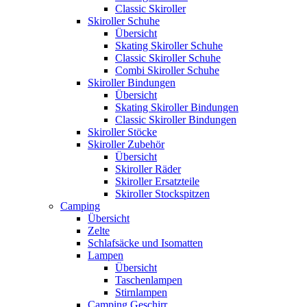
Classic Skiroller
Skiroller Schuhe
Übersicht
Skating Skiroller Schuhe
Classic Skiroller Schuhe
Combi Skiroller Schuhe
Skiroller Bindungen
Übersicht
Skating Skiroller Bindungen
Classic Skiroller Bindungen
Skiroller Stöcke
Skiroller Zubehör
Übersicht
Skiroller Räder
Skiroller Ersatzteile
Skiroller Stockspitzen
Camping
Übersicht
Zelte
Schlafsäcke und Isomatten
Lampen
Übersicht
Taschenlampen
Stirnlampen
Camping Geschirr