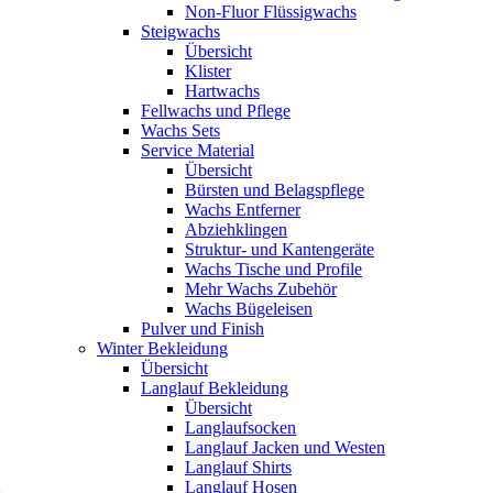
Non-Fluor Flüssigwachs
Steigwachs
Übersicht
Klister
Hartwachs
Fellwachs und Pflege
Wachs Sets
Service Material
Übersicht
Bürsten und Belagspflege
Wachs Entferner
Abziehklingen
Struktur- und Kantengeräte
Wachs Tische und Profile
Mehr Wachs Zubehör
Wachs Bügeleisen
Pulver und Finish
Winter Bekleidung
Übersicht
Langlauf Bekleidung
Übersicht
Langlaufsocken
Langlauf Jacken und Westen
Langlauf Shirts
Langlauf Hosen