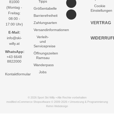
Tipps
81000
Cookie
(Montag -
Größentabelle
Einstellungen
Freitag:
Barrierefreiheit
08:00 -
Zahlungsarten
VERTRAG
17:00 Uhr)
Versandinformationen
E-Mail:
Verleih-
info@ski-
WIDERRUF
und
willy.at
Servicepreise
WhatsApp:
Öffnungszeiten
+43 6648
Ramsau
8822000
Wanderpass
Jobs
Kontaktformular
© 2026 Sport Ski Willy • Alle Rechte vorbehalten
modified eCommerce Shopsoftware © 2009-2026 • Umsetzung & Programmierung
Rehm Webdesign