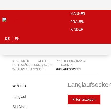
MÄNNER
FRAUEN
KINDER
DE
EN
STARTSEITE
WINTER
WINTER BEKLEIDUNG
UNTERWÄSCHE UND SOCKEN
SOCKEN
WINTERSPORT SOCKEN
LANGLAUFSOCKEN
Langlaufsocke
WINTER
Langlauf
Filter anzeigen
Ski Alpin