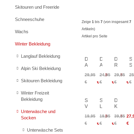
Skitouren und Freeride
Schneeschuhe
Zeige
1
bis
7
(von insgesamt
7
Artikeln)
Wachs
Artikel pro Seite
Winter Bekleidung
Langlauf Bekleidung
Daehlie
Daehlie
Daehlie
S
Athlete
Active
Race
Sk
Alpin Ski Bekleidung
Reflective
Wool
Wool
S
29,95
20,95
24,95
16,95
29,95
20,
25
Socks
Thick
Socks
Skitouren Bekleidung
€
€
€
€
€
€
€
Socks
Winter Freizeit
Bekleidung
Silvini
Silvini
Daehlie
Vallonga
Lattari
Knickers
Unterwäsche und
Socks
Merino
Socks
19,95
16,95
19,95
16,95
39,95
27,
Socken
Socks
€
€
€
€
€
€
Unterwäsche Sets