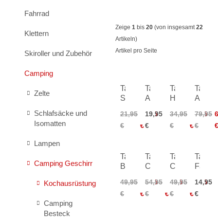
Fahrrad
Zeige
1
bis
20
(von insgesamt
22
Klettern
Artikeln)
Artikel pro Seite
Skiroller und Zubehör
Camping
Tatonka
Tatonka
Tatonka
Tatonk
Zelte
Stand
Alcohol
Hobo
Alcoho
Alcohol
Burner
Burner
Burner
Schlafsäcke und
21,95
17,95
19,95
34,95
28,95
79,95
Burner
Set
Isomatten
€
€
€
€
€
€
Lampen
Tatonka
Tatonka
Tatonka
Tatonk
Camping Geschirr
Burner
Camp
Camp
Faltka
Set
Set
Set
10L
49,95
36,95
54,95
45,95
49,95
36,95
14,95
Kochausrüstung
Large
Regular
€
€
€
€
€
€
€
Camping
Besteck