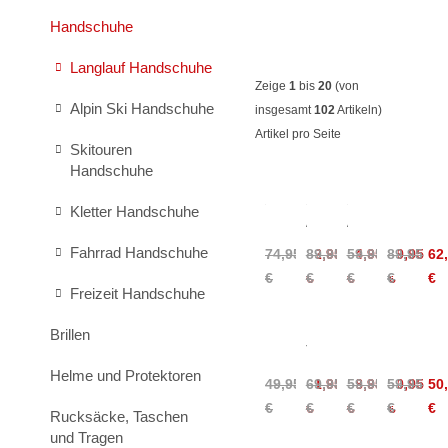
Handschuhe
Langlauf Handschuhe
Zeige
1
bis
20
(von
Alpin Ski Handschuhe
insgesamt
102
Artikeln)
Artikel pro Seite
Skitouren
Handschuhe
Sportful
Sportful
Sportful
Daehlie
Kletter Handschuhe
Infinium
Alpha
Apex
Race
Gloves
Lycra
2
XC
Fahrrad Handschuhe
74,95
89,95
62,95
59,95
74,95
89,95
49,95
62
Gloves
Gloves
Syntheti
€
€
€
€
€
€
€
€
Gloves
Freizeit Handschuhe
Roeckl
Roeckl
Roeckl
Roeckl
Brillen
Laikko
Thanstein
Laikko
Lidhult
2
Gloves
2
2
Helme und Protektoren
49,95
69,95
41,95
59,95
58,95
59,95
50,95
50
Gloves
Gloves
Gloves
€
€
€
€
€
€
€
€
Junior
Rucksäcke, Taschen
und Tragen