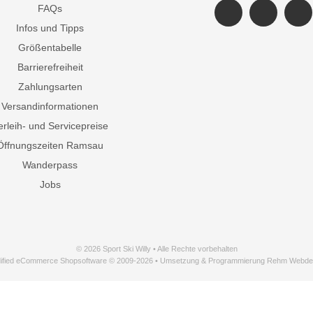
FAQs
Infos und Tipps
Größentabelle
Barrierefreiheit
Zahlungsarten
Versandinformationen
erleih- und Servicepreise
Öffnungszeiten Ramsau
Wanderpass
Jobs
© 2026 Sport Ski Willy • Alle Rechte vorbehalten
ified eCommerce Shopsoftware © 2009-2026 • Umsetzung & Programmierung Rehm Webde