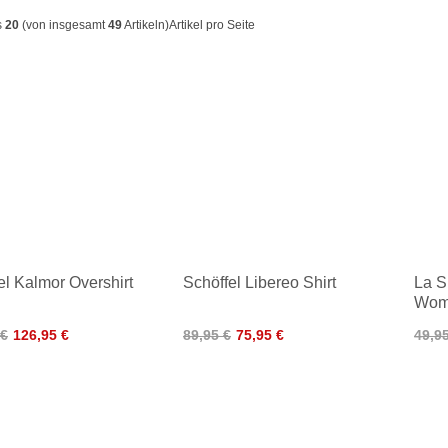
s
20
(von insgesamt
49
Artikeln)
Artikel pro Seite
el Kalmor Overshirt
Schöffel Libereo Shirt
La S
Wom
 €
126,95 €
89,95 €
75,95 €
49,9