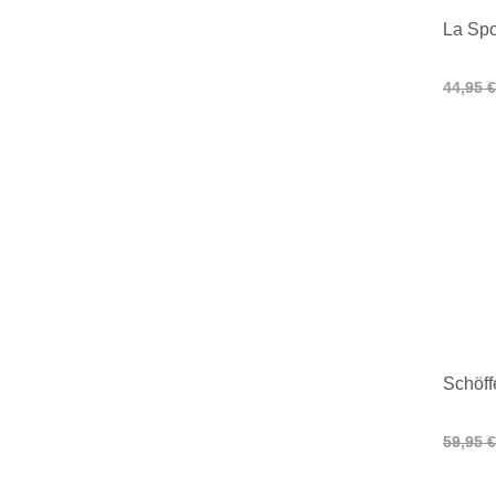
La Spo
44,95 €
Schöff
59,95 €