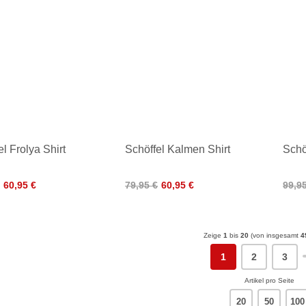
l Frolya Shirt
Schöffel Kalmen Shirt
Schö
60,95 €
79,95 €
60,95 €
99,9
Zeige
1
bis
20
(von insgesamt
4
1
2
3
Artikel pro Seite
20
50
100