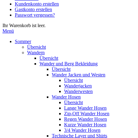
Kundenkonto erstellen
die
Gastkonto erstellen
Eingabetaste,
Passwort vergessen?
um
zum
Ihr Warenkorb ist leer.
ausgewählten
Menü
Suchergebnis
zu
Sommer
gelangen.
Übersicht
Benutzer
Wandern
von
Übersicht
Touchgeräten
Wander und Berg Bekleidung
können
Übersicht
Touch-
Wander Jacken und Westen
und
Übersicht
Streichgesten
Wanderjacken
verwenden.
Wanderwesten
Wander Hosen
Übersicht
Lange Wander Hosen
Zip-Off Wander Hosen
Regen Wander Hosen
Kurze Wander Hosen
3/4 Wander Hosen
Technische Layer und Shirts