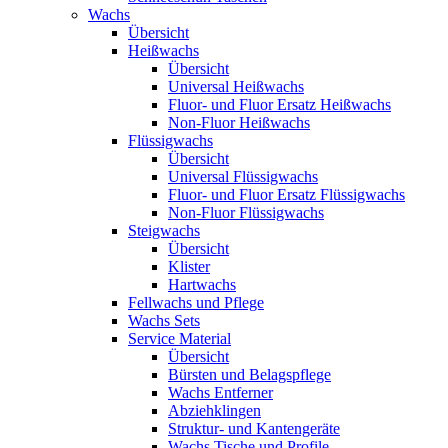
Wachs
Übersicht
Heißwachs
Übersicht
Universal Heißwachs
Fluor- und Fluor Ersatz Heißwachs
Non-Fluor Heißwachs
Flüssigwachs
Übersicht
Universal Flüssigwachs
Fluor- und Fluor Ersatz Flüssigwachs
Non-Fluor Flüssigwachs
Steigwachs
Übersicht
Klister
Hartwachs
Fellwachs und Pflege
Wachs Sets
Service Material
Übersicht
Bürsten und Belagspflege
Wachs Entferner
Abziehklingen
Struktur- und Kantengeräte
Wachs Tische und Profile