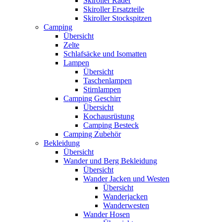
Skiroller Räder
Skiroller Ersatzteile
Skiroller Stockspitzen
Camping
Übersicht
Zelte
Schlafsäcke und Isomatten
Lampen
Übersicht
Taschenlampen
Stirnlampen
Camping Geschirr
Übersicht
Kochausrüstung
Camping Besteck
Camping Zubehör
Bekleidung
Übersicht
Wander und Berg Bekleidung
Übersicht
Wander Jacken und Westen
Übersicht
Wanderjacken
Wanderwesten
Wander Hosen