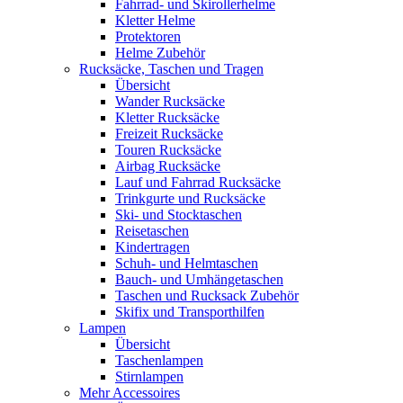
Fahrrad- und Skirollerhelme
Kletter Helme
Protektoren
Helme Zubehör
Rucksäcke, Taschen und Tragen
Übersicht
Wander Rucksäcke
Kletter Rucksäcke
Freizeit Rucksäcke
Touren Rucksäcke
Airbag Rucksäcke
Lauf und Fahrrad Rucksäcke
Trinkgurte und Rucksäcke
Ski- und Stocktaschen
Reisetaschen
Kindertragen
Schuh- und Helmtaschen
Bauch- und Umhängetaschen
Taschen und Rucksack Zubehör
Skifix und Transporthilfen
Lampen
Übersicht
Taschenlampen
Stirnlampen
Mehr Accessoires