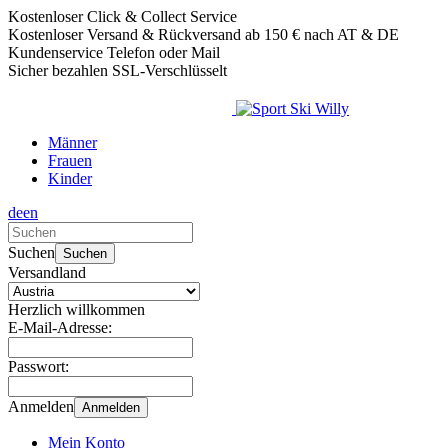
Kostenloser Click & Collect Service
Kostenloser Versand & Rückversand ab 150 € nach AT & DE
Kundenservice Telefon oder Mail
Sicher bezahlen SSL-Verschlüsselt
Männer
Frauen
Kinder
de
en
Verwende
die
Suchen
Suchen
Pfeile
Versandland
nach
oben
Herzlich willkommen
und
E-Mail-Adresse:
unten,
um
Passwort:
das
verfügbare
Anmelden
Anmelden
Ergebnis
auszuwählen.
Mein Konto
Drücke