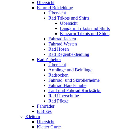
Übersicht
Fahrrad Bekleidung
Übersicht
Rad Trikots und Shirts
Übersicht
Langarm Trikots und Shirts
Kurzarm Trikots und Shirts
Fahrrad Jacken
Fahrrad Westen
Rad Hosen
Rad-Regenbekleidung
Rad Zubehör
Übersicht
Armlinge und Beinlinge
Radsocken
Fahrrad- und Skirollerhelme
Fahrrad Handschuhe
Lauf und Fahrrad Rucksäcke
Rad Überschuhe
Rad Pflege
Fahrräder
E-Bikes
Klettern
Übersicht
Kletter Gurte