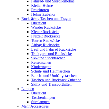
Fahrrad- und Skirollerhelme
Kletter Helme
Protektoren
Helme Zubehör
Rucksäcke, Taschen und Tragen
Übersicht
Wander Rucksäcke
Kletter Rucksäcke
Freizeit Rucksäcke
Touren Rucksäcke
Airbag Rucksäcke
Lauf und Fahrrad Rucksäcke
Trinkgurte und Rucksäcke
Ski- und Stocktaschen
Reisetaschen
Kindertragen
Schuh- und Helmtaschen
Bauch- und Umhängetaschen
Taschen und Rucksack Zubehör
Skifix und Transporthilfen
Lampen
Übersicht
Taschenlampen
Stirnlampen
Mehr Accessoires