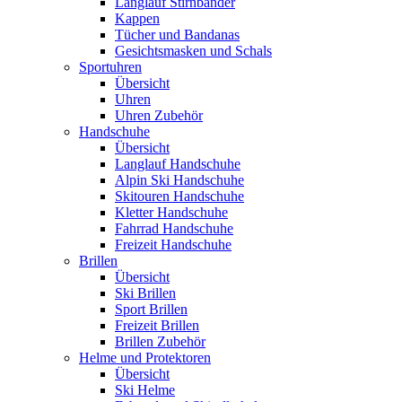
Langlauf Stirnbänder
Kappen
Tücher und Bandanas
Gesichtsmasken und Schals
Sportuhren
Übersicht
Uhren
Uhren Zubehör
Handschuhe
Übersicht
Langlauf Handschuhe
Alpin Ski Handschuhe
Skitouren Handschuhe
Kletter Handschuhe
Fahrrad Handschuhe
Freizeit Handschuhe
Brillen
Übersicht
Ski Brillen
Sport Brillen
Freizeit Brillen
Brillen Zubehör
Helme und Protektoren
Übersicht
Ski Helme