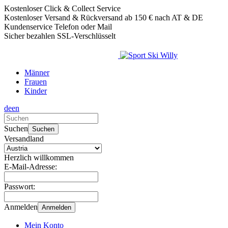
Kostenloser Click & Collect Service
Kostenloser Versand & Rückversand ab 150 € nach AT & DE
Kundenservice Telefon oder Mail
Sicher bezahlen SSL-Verschlüsselt
Männer
Frauen
Kinder
de
en
Verwende
die
Suchen
Suchen
Pfeile
Versandland
nach
oben
Herzlich willkommen
und
E-Mail-Adresse:
unten,
um
Passwort:
das
verfügbare
Anmelden
Anmelden
Ergebnis
auszuwählen.
Mein Konto
Drücke