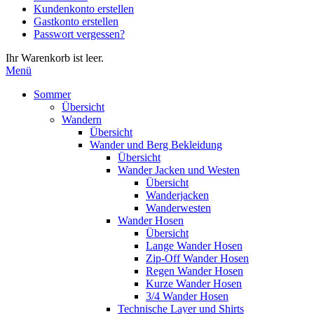
Kundenkonto erstellen
die
Gastkonto erstellen
Eingabetaste,
Passwort vergessen?
um
zum
Ihr Warenkorb ist leer.
ausgewählten
Menü
Suchergebnis
zu
Sommer
gelangen.
Übersicht
Benutzer
Wandern
von
Übersicht
Touchgeräten
Wander und Berg Bekleidung
können
Übersicht
Touch-
Wander Jacken und Westen
und
Übersicht
Streichgesten
Wanderjacken
verwenden.
Wanderwesten
Wander Hosen
Übersicht
Lange Wander Hosen
Zip-Off Wander Hosen
Regen Wander Hosen
Kurze Wander Hosen
3/4 Wander Hosen
Technische Layer und Shirts