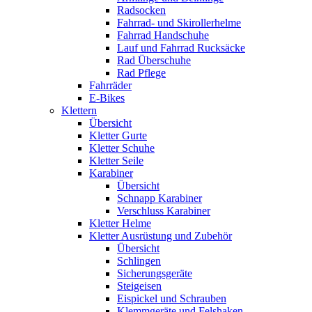
Radsocken
Fahrrad- und Skirollerhelme
Fahrrad Handschuhe
Lauf und Fahrrad Rucksäcke
Rad Überschuhe
Rad Pflege
Fahrräder
E-Bikes
Klettern
Übersicht
Kletter Gurte
Kletter Schuhe
Kletter Seile
Karabiner
Übersicht
Schnapp Karabiner
Verschluss Karabiner
Kletter Helme
Kletter Ausrüstung und Zubehör
Übersicht
Schlingen
Sicherungsgeräte
Steigeisen
Eispickel und Schrauben
Klemmgeräte und Felshaken