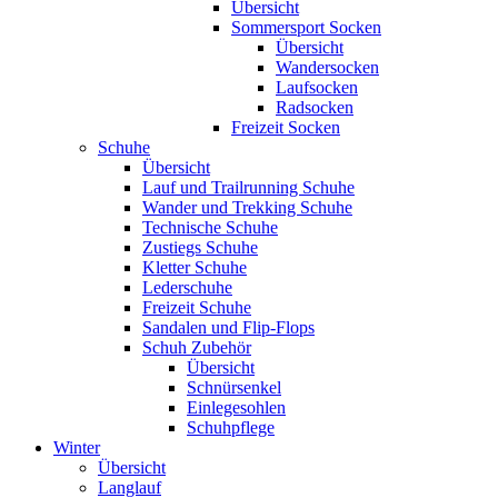
Übersicht
Sommersport Socken
Übersicht
Wandersocken
Laufsocken
Radsocken
Freizeit Socken
Schuhe
Übersicht
Lauf und Trailrunning Schuhe
Wander und Trekking Schuhe
Technische Schuhe
Zustiegs Schuhe
Kletter Schuhe
Lederschuhe
Freizeit Schuhe
Sandalen und Flip-Flops
Schuh Zubehör
Übersicht
Schnürsenkel
Einlegesohlen
Schuhpflege
Winter
Übersicht
Langlauf