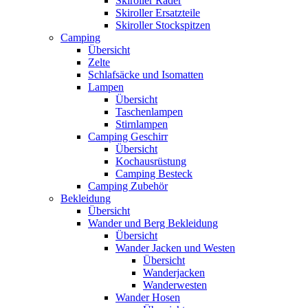
Skiroller Räder
Skiroller Ersatzteile
Skiroller Stockspitzen
Camping
Übersicht
Zelte
Schlafsäcke und Isomatten
Lampen
Übersicht
Taschenlampen
Stirnlampen
Camping Geschirr
Übersicht
Kochausrüstung
Camping Besteck
Camping Zubehör
Bekleidung
Übersicht
Wander und Berg Bekleidung
Übersicht
Wander Jacken und Westen
Übersicht
Wanderjacken
Wanderwesten
Wander Hosen