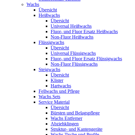
Wachs
Übersicht
Heißwachs
Übersicht
Universal Heißwachs
Fluor- und Fluor Ersatz Heißwachs
Non-Fluor Heißwachs
Flüssigwachs
Übersicht
Universal Flüssigwachs
Fluor- und Fluor Ersatz Flüssigwachs
Non-Fluor Flüssigwachs
Steigwachs
Übersicht
Klister
Hartwachs
Fellwachs und Pflege
Wachs Sets
Service Material
Übersicht
Bürsten und Belagspflege
Wachs Entferner
Abziehklingen
Struktur- und Kantengeräte
Wachs Tische und Profile