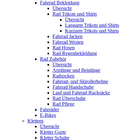
Fahrrad Bekleidung
Übersicht
Rad Trikots und Shirts
Übersicht
Langarm Trikots und Shirts
Kurzarm Trikots und Shirts
Fahrrad Jacken
Fahrrad Westen
Rad Hosen
Rad-Regenbekleidung
Rad Zubehör
Übersicht
Armlinge und Beinlinge
Radsocken
Fahrrad- und Skirollerhelme
Fahrrad Handschuhe
Lauf und Fahrrad Rucksäcke
Rad Überschuhe
Rad Pflege
Fahrräder
E-Bikes
Klettern
Übersicht
Kletter Gurte
Kletter Schuhe