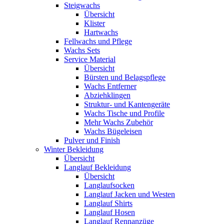
Steigwachs
Übersicht
Klister
Hartwachs
Fellwachs und Pflege
Wachs Sets
Service Material
Übersicht
Bürsten und Belagspflege
Wachs Entferner
Abziehklingen
Struktur- und Kantengeräte
Wachs Tische und Profile
Mehr Wachs Zubehör
Wachs Bügeleisen
Pulver und Finish
Winter Bekleidung
Übersicht
Langlauf Bekleidung
Übersicht
Langlaufsocken
Langlauf Jacken und Westen
Langlauf Shirts
Langlauf Hosen
Langlauf Rennanzüge