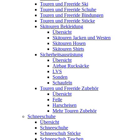
Touren und Freeride Ski
Touren und Freeride Schuhe
Touren und Freeride Bindungen
Touren und Freeride Stöcke
Skitouren Bekleidung
Übersicht
Skitouren Jacken und Westen
Skitouren Hosen
Skitouren Shirts
Sicherheitsausrüstung
Übersicht
Airbag Rucksäcke
LVS
Sonden
Schaufeln
Touren und Freeride Zubehör
Übersicht
Felle
Harscheisen
Mehr Touren Zubehör
Schneeschuhe
Übersicht
Schneeschuhe
Schneeschuh Stöcke
Schneeschuh Taschen