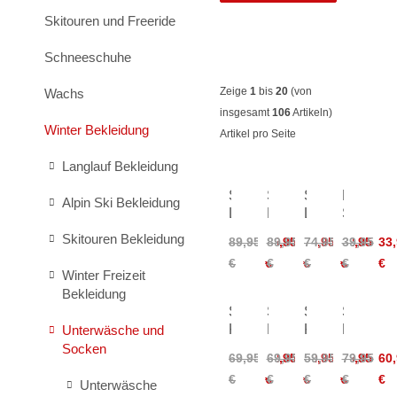
Skitouren und Freeride
Schneeschuhe
Zeige
1
bis
20
(von
Wachs
insgesamt
106
Artikeln)
Winter Bekleidung
Artikel pro Seite
Langlauf Bekleidung
Schöffel
Schöffel
Schöffel
Löffler
Alpin Ski Bekleidung
Luterra
Luterra
Luterra
Sport
Longsleeve
Longsleeve
Shirt
Crop
Skitouren Bekleidung
89,95
75,95
89,95
75,95
74,95
62,95
39,95
33
Women
Women
Top
€
€
€
€
€
€
€
€
Women
Winter Freizeit
Bekleidung
Schöffel
Schöffel
Schöffel
Schöffel
Konera
Konera
Konera
Mafadi
Unterwäsche und
Shirt
Shirt
Top
Shirt
Socken
69,95
52,95
69,95
52,95
59,95
45,95
79,95
60
Women
Women
Women
€
€
€
€
€
€
€
€
Unterwäsche