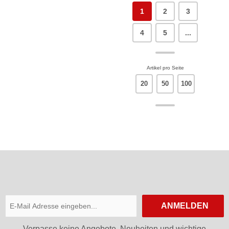
1
2
3
4
5
...
Artikel pro Seite
20
50
100
ANMELDEN
Verpasse keine Angebote, Neuheiten und wichtige