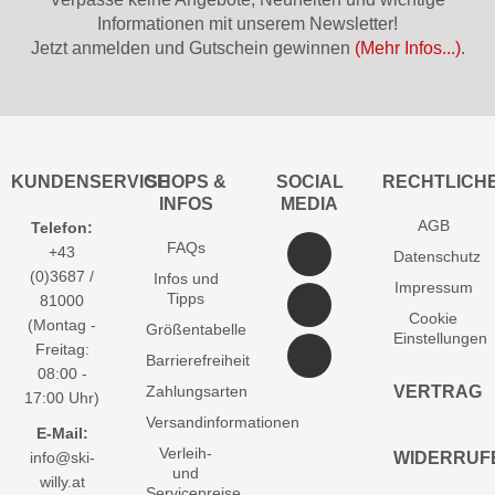
Informationen mit unserem Newsletter!
Jetzt anmelden und Gutschein gewinnen
(Mehr Infos...)
.
KUNDENSERVICE
SHOPS &
SOCIAL
RECHTLICH
INFOS
MEDIA
AGB
Telefon:
FAQs
+43
Datenschutz
(0)3687 /
Infos und
Impressum
Tipps
81000
Cookie
(Montag -
Größentabelle
Einstellungen
Freitag:
Barrierefreiheit
08:00 -
Zahlungsarten
VERTRAG
17:00 Uhr)
Versandinformationen
E-Mail:
Verleih-
info@ski-
WIDERRUF
und
willy.at
Servicepreise