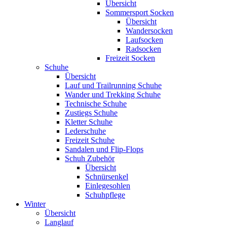
Übersicht
Sommersport Socken
Übersicht
Wandersocken
Laufsocken
Radsocken
Freizeit Socken
Schuhe
Übersicht
Lauf und Trailrunning Schuhe
Wander und Trekking Schuhe
Technische Schuhe
Zustiegs Schuhe
Kletter Schuhe
Lederschuhe
Freizeit Schuhe
Sandalen und Flip-Flops
Schuh Zubehör
Übersicht
Schnürsenkel
Einlegesohlen
Schuhpflege
Winter
Übersicht
Langlauf