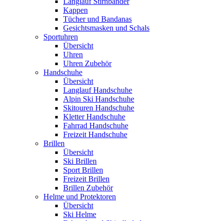
Langlauf Stirnbänder
Kappen
Tücher und Bandanas
Gesichtsmasken und Schals
Sportuhren
Übersicht
Uhren
Uhren Zubehör
Handschuhe
Übersicht
Langlauf Handschuhe
Alpin Ski Handschuhe
Skitouren Handschuhe
Kletter Handschuhe
Fahrrad Handschuhe
Freizeit Handschuhe
Brillen
Übersicht
Ski Brillen
Sport Brillen
Freizeit Brillen
Brillen Zubehör
Helme und Protektoren
Übersicht
Ski Helme