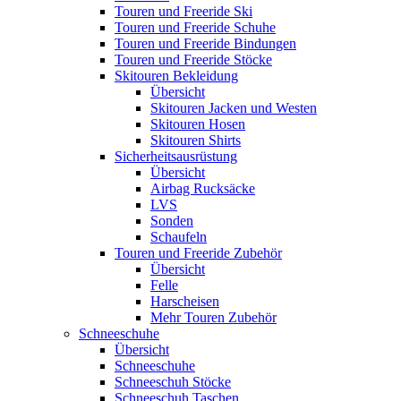
Touren und Freeride Ski
Touren und Freeride Schuhe
Touren und Freeride Bindungen
Touren und Freeride Stöcke
Skitouren Bekleidung
Übersicht
Skitouren Jacken und Westen
Skitouren Hosen
Skitouren Shirts
Sicherheitsausrüstung
Übersicht
Airbag Rucksäcke
LVS
Sonden
Schaufeln
Touren und Freeride Zubehör
Übersicht
Felle
Harscheisen
Mehr Touren Zubehör
Schneeschuhe
Übersicht
Schneeschuhe
Schneeschuh Stöcke
Schneeschuh Taschen