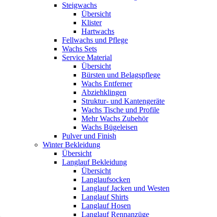
Steigwachs
Übersicht
Klister
Hartwachs
Fellwachs und Pflege
Wachs Sets
Service Material
Übersicht
Bürsten und Belagspflege
Wachs Entferner
Abziehklingen
Struktur- und Kantengeräte
Wachs Tische und Profile
Mehr Wachs Zubehör
Wachs Bügeleisen
Pulver und Finish
Winter Bekleidung
Übersicht
Langlauf Bekleidung
Übersicht
Langlaufsocken
Langlauf Jacken und Westen
Langlauf Shirts
Langlauf Hosen
Langlauf Rennanzüge