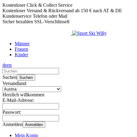
Kostenloser Click & Collect Service
Kostenloser Versand & Rückversand ab 150 € nach AT & DE
Kundenservice Telefon oder Mail
Sicher bezahlen SSL-Verschlüsselt
Männer
Frauen
Kinder
de
en
Verwende
die
Suchen
Suchen
Pfeile
Versandland
nach
oben
Herzlich willkommen
und
E-Mail-Adresse:
unten,
um
Passwort:
das
verfügbare
Anmelden
Anmelden
Ergebnis
auszuwählen.
Mein Konto
Drücke