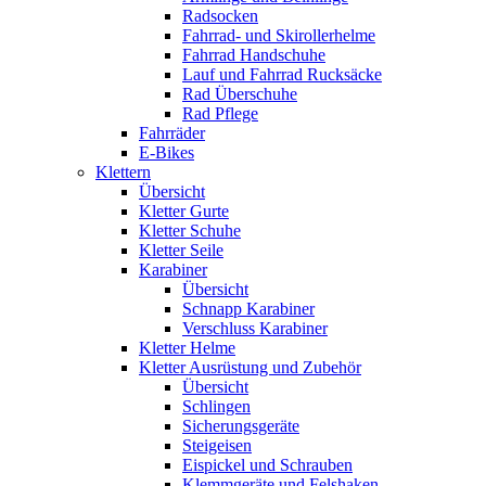
Radsocken
Fahrrad- und Skirollerhelme
Fahrrad Handschuhe
Lauf und Fahrrad Rucksäcke
Rad Überschuhe
Rad Pflege
Fahrräder
E-Bikes
Klettern
Übersicht
Kletter Gurte
Kletter Schuhe
Kletter Seile
Karabiner
Übersicht
Schnapp Karabiner
Verschluss Karabiner
Kletter Helme
Kletter Ausrüstung und Zubehör
Übersicht
Schlingen
Sicherungsgeräte
Steigeisen
Eispickel und Schrauben
Klemmgeräte und Felshaken