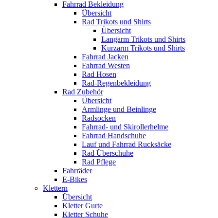
Fahrrad Bekleidung
Übersicht
Rad Trikots und Shirts
Übersicht
Langarm Trikots und Shirts
Kurzarm Trikots und Shirts
Fahrrad Jacken
Fahrrad Westen
Rad Hosen
Rad-Regenbekleidung
Rad Zubehör
Übersicht
Armlinge und Beinlinge
Radsocken
Fahrrad- und Skirollerhelme
Fahrrad Handschuhe
Lauf und Fahrrad Rucksäcke
Rad Überschuhe
Rad Pflege
Fahrräder
E-Bikes
Klettern
Übersicht
Kletter Gurte
Kletter Schuhe