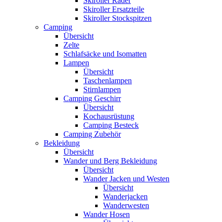
Skiroller Räder
Skiroller Ersatzteile
Skiroller Stockspitzen
Camping
Übersicht
Zelte
Schlafsäcke und Isomatten
Lampen
Übersicht
Taschenlampen
Stirnlampen
Camping Geschirr
Übersicht
Kochausrüstung
Camping Besteck
Camping Zubehör
Bekleidung
Übersicht
Wander und Berg Bekleidung
Übersicht
Wander Jacken und Westen
Übersicht
Wanderjacken
Wanderwesten
Wander Hosen