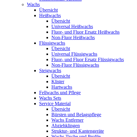
Wachs
Übersicht
Heißwachs
Übersicht
Universal Heißwachs
Fluor- und Fluor Ersatz Heißwachs
Non-Fluor Heißwachs
Flüssigwachs
Übersicht
Universal Flüssigwachs
Fluor- und Fluor Ersatz Flüssigwachs
Non-Fluor Flüssigwachs
Steigwachs
Übersicht
Klister
Hartwachs
Fellwachs und Pflege
Wachs Sets
Service Material
Übersicht
Bürsten und Belagspflege
Wachs Entferner
Abziehklingen
Struktur- und Kantengeräte
Wachs Tische und Profile