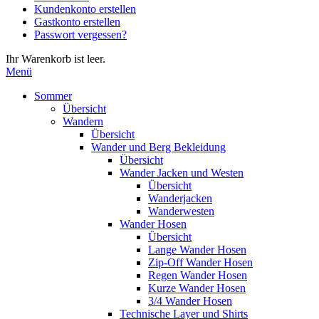
Kundenkonto erstellen
die
Gastkonto erstellen
Eingabetaste,
Passwort vergessen?
um
zum
Ihr Warenkorb ist leer.
ausgewählten
Menü
Suchergebnis
zu
Sommer
gelangen.
Übersicht
Benutzer
Wandern
von
Übersicht
Touchgeräten
Wander und Berg Bekleidung
können
Übersicht
Touch-
Wander Jacken und Westen
und
Übersicht
Streichgesten
Wanderjacken
verwenden.
Wanderwesten
Wander Hosen
Übersicht
Lange Wander Hosen
Zip-Off Wander Hosen
Regen Wander Hosen
Kurze Wander Hosen
3/4 Wander Hosen
Technische Layer und Shirts