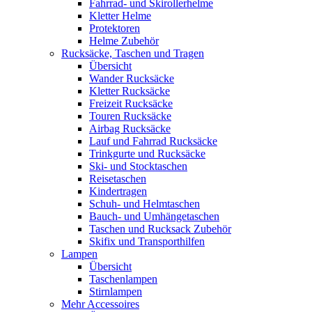
Fahrrad- und Skirollerhelme
Kletter Helme
Protektoren
Helme Zubehör
Rucksäcke, Taschen und Tragen
Übersicht
Wander Rucksäcke
Kletter Rucksäcke
Freizeit Rucksäcke
Touren Rucksäcke
Airbag Rucksäcke
Lauf und Fahrrad Rucksäcke
Trinkgurte und Rucksäcke
Ski- und Stocktaschen
Reisetaschen
Kindertragen
Schuh- und Helmtaschen
Bauch- und Umhängetaschen
Taschen und Rucksack Zubehör
Skifix und Transporthilfen
Lampen
Übersicht
Taschenlampen
Stirnlampen
Mehr Accessoires