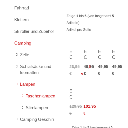
Fahrrad
Zeige
1
bis
5
(von insgesamt
5
Klettern
Artikeln)
Artikel pro Seite
Skiroller und Zubehör
Camping
Exped
Exped
Exped
Exped
Zelte
Carabine
Camp
Camp
Camp
2-
Slipper
Slipper
Slipper
Schlafsäcke und
26,95
17,95
49,95
49,95
49,95
Pack
Isomatten
€
€
€
€
€
Lampen
Exped
Taschenlampen
Core
25
129,95
101,95
Stirnlampen
€
€
Camping Geschirr
Zeige
1
bis
5
(von insgesamt
5