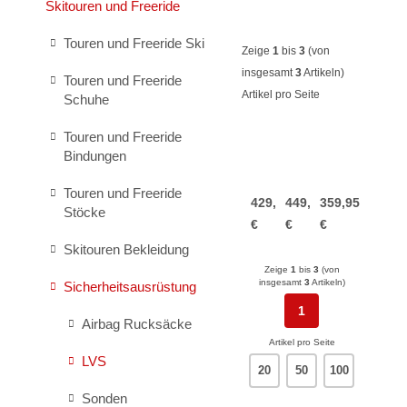
Skitouren und Freeride
Touren und Freeride Ski
Zeige
1
bis
3
(von
insgesamt
3
Artikeln)
Touren und Freeride
Artikel pro Seite
Schuhe
Touren und Freeride
Ortovox
Ortovox
Ortovox
Bindungen
Rescue
Rescue
Diract
Set
Set
Voice
Touren und Freeride
429,95
449,95
359,95
Diract
Diract
Stöcke
€
€
€
Voice
Voice
EU
Light
Skitouren Bekleidung
Zeige
1
bis
3
(von
insgesamt
3
Artikeln)
Sicherheitsausrüstung
1
Airbag Rucksäcke
Artikel pro Seite
LVS
20
50
100
Sonden