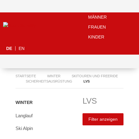
MÄNNER
FRAUEN
KINDER
DE
EN
STARTSEITE
WINTER
SKITOUREN UND FREERIDE
SICHERHEITSAUSRÜSTUNG
LVS
LVS
WINTER
Langlauf
Filter anzeigen
Ski Alpin