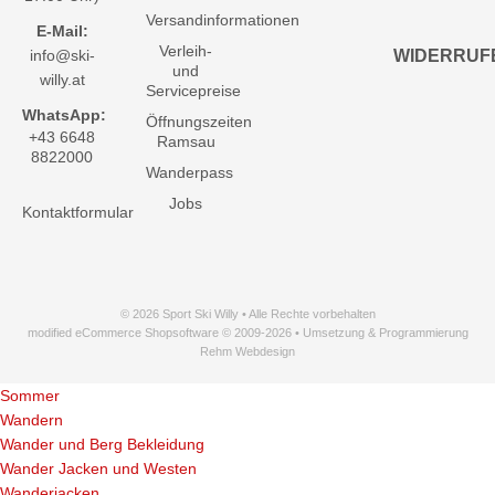
Versandinformationen
E-Mail:
Verleih-
info@ski-
WIDERRUF
und
willy.at
Servicepreise
WhatsApp:
Öffnungszeiten
+43 6648
Ramsau
8822000
Wanderpass
Jobs
Kontaktformular
© 2026 Sport Ski Willy • Alle Rechte vorbehalten
modified eCommerce Shopsoftware © 2009-2026 • Umsetzung & Programmierung
Rehm Webdesign
Sommer
Wandern
Wander und Berg Bekleidung
Wander Jacken und Westen
Wanderjacken