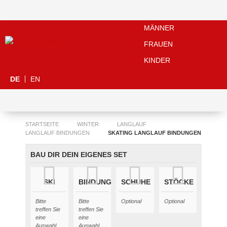
MÄNNER
FRAUEN
KINDER
DE
EN
STARTSEITE
WINTER
LANGLAUF
LANGLAUF BINDUNGEN
SKATING LANGLAUF BINDUNGEN
BAU DIR DEIN EIGENES SET
SKI
BINDUNG
SCHUHE
STÖCKE
Bitte
Bitte
Optional
Optional
treffen Sie
treffen Sie
eine
eine
Auswahl
Auswahl