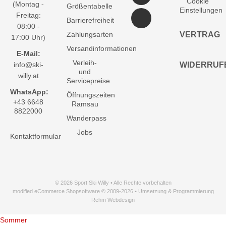
Cookie
(Montag -
Größentabelle
Einstellungen
Freitag:
Barrierefreiheit
08:00 -
Zahlungsarten
VERTRAG
17:00 Uhr)
Versandinformationen
E-Mail:
Verleih-
info@ski-
WIDERRUF
und
willy.at
Servicepreise
WhatsApp:
Öffnungszeiten
+43 6648
Ramsau
8822000
Wanderpass
Jobs
Kontaktformular
© 2026 Sport Ski Willy • Alle Rechte vorbehalten
modified eCommerce Shopsoftware © 2009-2026 • Umsetzung & Programmierung
Rehm Webdesign
Sommer