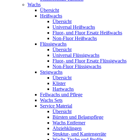
Wachs
Übersicht
Heißwachs
Übersicht
Universal Heißwachs
Fluor- und Fluor Ersatz Heißwachs
Non-Fluor Heißwachs
Flüssigwachs
Übersicht
Universal Flüssigwachs
Fluor- und Fluor Ersatz Flüssigwachs
Non-Fluor Flüssigwachs
Steigwachs
Übersicht
Klister
Hartwachs
Fellwachs und Pflege
Wachs Sets
Service Material
Übersicht
Bürsten und Belagspflege
Wachs Entferner
Abziehklingen
Struktur- und Kantengeräte
Wachs Tische und Profile