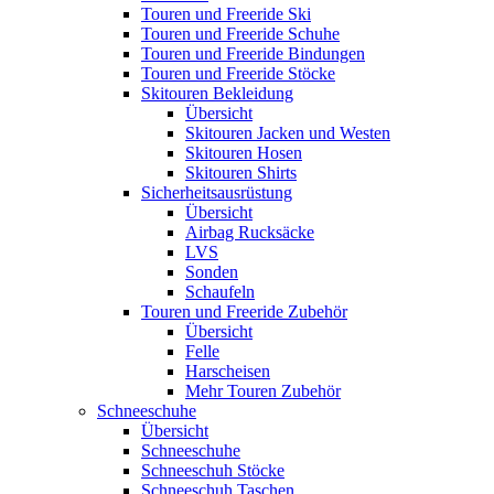
Touren und Freeride Ski
Touren und Freeride Schuhe
Touren und Freeride Bindungen
Touren und Freeride Stöcke
Skitouren Bekleidung
Übersicht
Skitouren Jacken und Westen
Skitouren Hosen
Skitouren Shirts
Sicherheitsausrüstung
Übersicht
Airbag Rucksäcke
LVS
Sonden
Schaufeln
Touren und Freeride Zubehör
Übersicht
Felle
Harscheisen
Mehr Touren Zubehör
Schneeschuhe
Übersicht
Schneeschuhe
Schneeschuh Stöcke
Schneeschuh Taschen