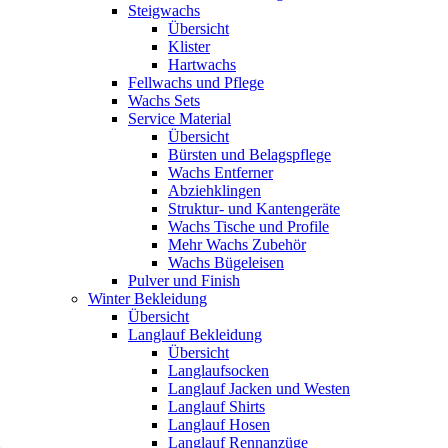
Steigwachs
Übersicht
Klister
Hartwachs
Fellwachs und Pflege
Wachs Sets
Service Material
Übersicht
Bürsten und Belagspflege
Wachs Entferner
Abziehklingen
Struktur- und Kantengeräte
Wachs Tische und Profile
Mehr Wachs Zubehör
Wachs Bügeleisen
Pulver und Finish
Winter Bekleidung
Übersicht
Langlauf Bekleidung
Übersicht
Langlaufsocken
Langlauf Jacken und Westen
Langlauf Shirts
Langlauf Hosen
Langlauf Rennanzüge