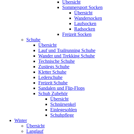
Übersicht
Sommersport Socken
Übersicht
Wandersocken
Laufsocken
Radsocken
Freizeit Socken
Schuhe
Übersicht
Lauf und Trailrunning Schuhe
Wander und Trekking Schuhe
Technische Schuhe
Zustiegs Schuhe
Kletter Schuhe
Lederschuhe
Freizeit Schuhe
Sandalen und Flip-Flops
Schuh Zubehör
Übersicht
Schnürsenkel
Einlegesohlen
Schuhpflege
Winter
Übersicht
Langlauf