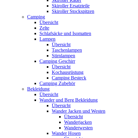
Skiroller Räder
Skiroller Ersatzteile
Skiroller Stockspitzen
Camping
Übersicht
Zelte
Schlafsäcke und Isomatten
Lampen
Übersicht
Taschenlampen
Stirnlampen
Camping Geschirr
Übersicht
Kochausrüstung
Camping Besteck
Camping Zubehör
Bekleidung
Übersicht
Wander und Berg Bekleidung
Übersicht
Wander Jacken und Westen
Übersicht
Wanderjacken
Wanderwesten
Wander Hosen