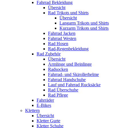
Fahrrad Bekleidung
Übersicht
Rad Trikots und Shirts
Übersicht
Langarm Trikots und Shirts
Kurzarm Trikots und Shirts
Fahrrad Jacken
Fahrrad Westen
Rad Hosen
Rad-Regenbekleidung
Rad Zubehör
Übersicht
Armlinge und Beinlinge
Radsocken
Fahrrad- und Skirollerhelme
Fahrrad Handschuhe
Lauf und Fahrrad Rucksäcke
Rad Überschuhe
Rad Pflege
Fahrräder
E-Bikes
Klettern
Übersicht
Kletter Gurte
Kletter Schuhe