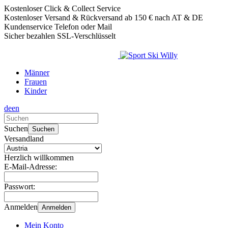
Kostenloser Click & Collect Service
Kostenloser Versand & Rückversand ab 150 € nach AT & DE
Kundenservice Telefon oder Mail
Sicher bezahlen SSL-Verschlüsselt
Männer
Frauen
Kinder
de
en
Verwende
die
Suchen
Suchen
Pfeile
Versandland
nach
oben
Herzlich willkommen
und
E-Mail-Adresse:
unten,
um
Passwort:
das
verfügbare
Anmelden
Anmelden
Ergebnis
auszuwählen.
Mein Konto
Drücke