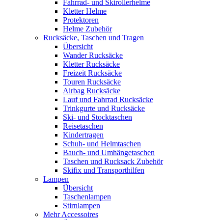
Fahrrad- und Skirollerhelme
Kletter Helme
Protektoren
Helme Zubehör
Rucksäcke, Taschen und Tragen
Übersicht
Wander Rucksäcke
Kletter Rucksäcke
Freizeit Rucksäcke
Touren Rucksäcke
Airbag Rucksäcke
Lauf und Fahrrad Rucksäcke
Trinkgurte und Rucksäcke
Ski- und Stocktaschen
Reisetaschen
Kindertragen
Schuh- und Helmtaschen
Bauch- und Umhängetaschen
Taschen und Rucksack Zubehör
Skifix und Transporthilfen
Lampen
Übersicht
Taschenlampen
Stirnlampen
Mehr Accessoires