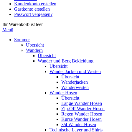
Kundenkonto erstellen
die
Gastkonto erstellen
Eingabetaste,
Passwort vergessen?
um
zum
Ihr Warenkorb ist leer.
ausgewählten
Menü
Suchergebnis
zu
Sommer
gelangen.
Übersicht
Benutzer
Wandern
von
Übersicht
Touchgeräten
Wander und Berg Bekleidung
können
Übersicht
Touch-
Wander Jacken und Westen
und
Übersicht
Streichgesten
Wanderjacken
verwenden.
Wanderwesten
Wander Hosen
Übersicht
Lange Wander Hosen
Zip-Off Wander Hosen
Regen Wander Hosen
Kurze Wander Hosen
3/4 Wander Hosen
Technische Layer und Shirts