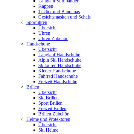
Langlauf Stirnbänder
Kappen
Tücher und Bandanas
Gesichtsmasken und Schals
Sportuhren
Übersicht
Uhren
Uhren Zubehör
Handschuhe
Übersicht
Langlauf Handschuhe
Alpin Ski Handschuhe
Skitouren Handschuhe
Kletter Handschuhe
Fahrrad Handschuhe
Freizeit Handschuhe
Brillen
Übersicht
Ski Brillen
Sport Brillen
Freizeit Brillen
Brillen Zubehör
Helme und Protektoren
Übersicht
Ski Helme