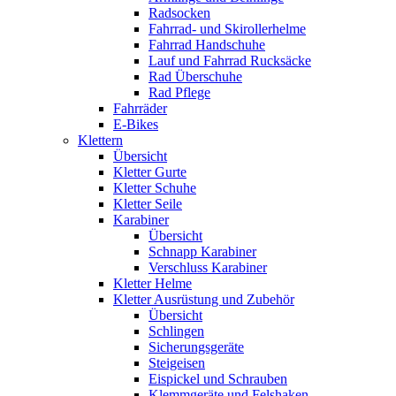
Radsocken
Fahrrad- und Skirollerhelme
Fahrrad Handschuhe
Lauf und Fahrrad Rucksäcke
Rad Überschuhe
Rad Pflege
Fahrräder
E-Bikes
Klettern
Übersicht
Kletter Gurte
Kletter Schuhe
Kletter Seile
Karabiner
Übersicht
Schnapp Karabiner
Verschluss Karabiner
Kletter Helme
Kletter Ausrüstung und Zubehör
Übersicht
Schlingen
Sicherungsgeräte
Steigeisen
Eispickel und Schrauben
Klemmgeräte und Felshaken