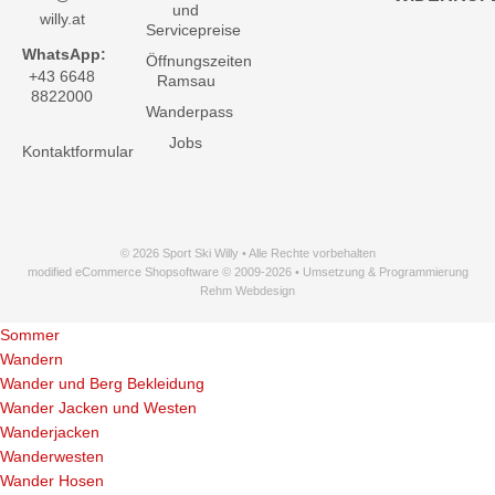
und
willy.at
Servicepreise
WhatsApp:
Öffnungszeiten
+43 6648
Ramsau
8822000
Wanderpass
Jobs
Kontaktformular
© 2026 Sport Ski Willy • Alle Rechte vorbehalten
modified eCommerce Shopsoftware © 2009-2026 • Umsetzung & Programmierung
Rehm Webdesign
Sommer
Wandern
Wander und Berg Bekleidung
Wander Jacken und Westen
Wanderjacken
Wanderwesten
Wander Hosen