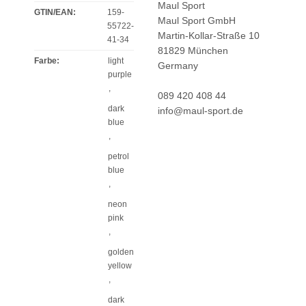
Maul Sport
GTIN/EAN:
159-
Maul Sport GmbH
55722-
Martin-Kollar-Straße 10
41-34
81829 München
Farbe
:
light
Germany
purple
,
089 420 408 44
dark
info@maul-sport.de
blue
,
petrol
blue
,
neon
pink
,
golden
yellow
,
dark