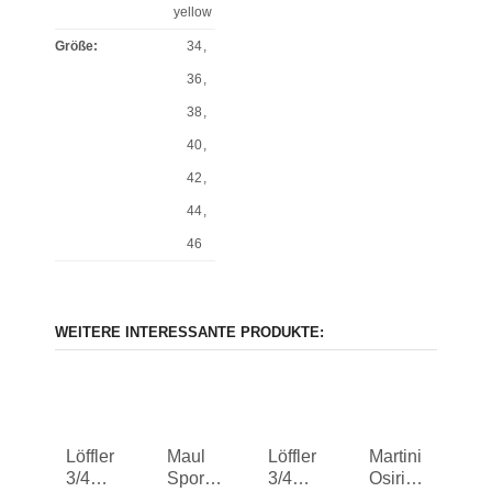
yellow
Größe
:
34
,
36
,
38
,
40
,
42
,
44
,
46
WEITERE INTERESSANTE PRODUKTE:
Löffler
Maul
Löffler
Martini
3/4
Sport
3/4
Osiris