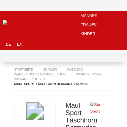
MÄNNER
FRAUEN
KINDER
DE
EN
STARTSEITE
SOMMER
WANDERN
WANDER UND BERG BEKLEIDUNG
WANDER HOSEN
3/4 WANDER HOSEN
MAUL SPORT TÄSCHHORN BERMUDAS WOMEN
Maul
Sport
Täschhorn