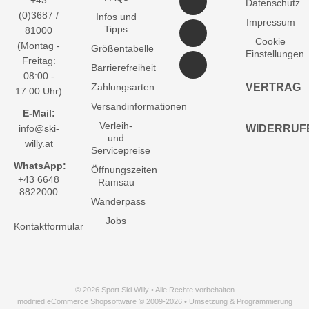
+43
Datenschutz
(0)3687 /
Infos und
Impressum
Tipps
81000
Cookie
(Montag -
Größentabelle
Einstellungen
Freitag:
Barrierefreiheit
08:00 -
Zahlungsarten
VERTRAG
17:00 Uhr)
Versandinformationen
E-Mail:
Verleih-
info@ski-
WIDERRUF
und
willy.at
Servicepreise
WhatsApp:
Öffnungszeiten
+43 6648
Ramsau
8822000
Wanderpass
Jobs
Kontaktformular
© 2026 Sport Ski Willy • Alle Rechte vorbehalten
modified eCommerce Shopsoftware © 2009-2026 • Umsetzung & Programmierung