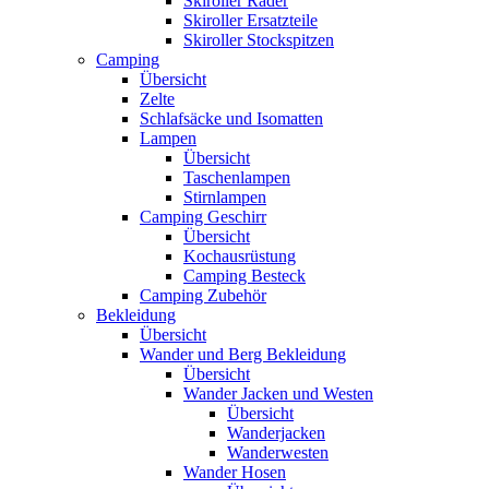
Skiroller Räder
Skiroller Ersatzteile
Skiroller Stockspitzen
Camping
Übersicht
Zelte
Schlafsäcke und Isomatten
Lampen
Übersicht
Taschenlampen
Stirnlampen
Camping Geschirr
Übersicht
Kochausrüstung
Camping Besteck
Camping Zubehör
Bekleidung
Übersicht
Wander und Berg Bekleidung
Übersicht
Wander Jacken und Westen
Übersicht
Wanderjacken
Wanderwesten
Wander Hosen