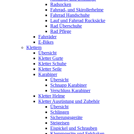
Radsocken
Fahrrad- und Skirollerhelme
Fahrrad Handschuhe
Lauf und Fahrrad Rucksäcke
Rad Überschuhe
Rad Pflege
Fahrräder
E-Bikes
Klettern
Übersicht
Kletter Gurte
Kletter Schuhe
Kletter Seile
Karabiner
Übersicht
Schnapp Karabiner
Verschluss Karabiner
Kletter Helme
Kletter Ausrüstung und Zubehör
Übersicht
Schlingen
Sicherungsgeräte
Steigeisen
Eispickel und Schrauben
Klemmgeräte und Felshaken