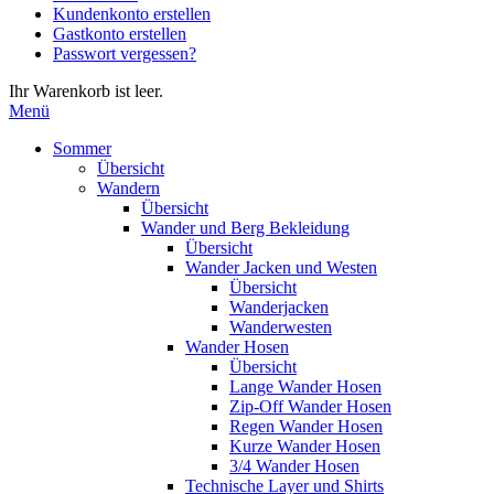
Kundenkonto erstellen
die
Gastkonto erstellen
Eingabetaste,
Passwort vergessen?
um
zum
Ihr Warenkorb ist leer.
ausgewählten
Menü
Suchergebnis
zu
Sommer
gelangen.
Übersicht
Benutzer
Wandern
von
Übersicht
Touchgeräten
Wander und Berg Bekleidung
können
Übersicht
Touch-
Wander Jacken und Westen
und
Übersicht
Streichgesten
Wanderjacken
verwenden.
Wanderwesten
Wander Hosen
Übersicht
Lange Wander Hosen
Zip-Off Wander Hosen
Regen Wander Hosen
Kurze Wander Hosen
3/4 Wander Hosen
Technische Layer und Shirts