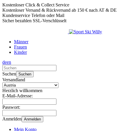
Kostenloser Click & Collect Service
Kostenloser Versand & Rückversand ab 150 € nach AT & DE
Kundenservice Telefon oder Mail
Sicher bezahlen SSL-Verschlüsselt
Männer
Frauen
Kinder
de
en
Verwende
die
Suchen
Suchen
Pfeile
Versandland
nach
oben
Herzlich willkommen
und
E-Mail-Adresse:
unten,
um
Passwort:
das
verfügbare
Anmelden
Anmelden
Ergebnis
auszuwählen.
Mein Konto
Drücke