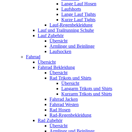
Lange Lauf Hosen
Laufshorts
Lange Lauf Tights
Kurze Lauf Tights
Lauf-Regenbekleidung
Lauf und Trailrunning Schuhe
Lauf Zubehör
Übersicht
Armlinge und Beinlinge
Laufsocken
Fahrrad
Übersicht
Fahrrad Bekleidung
Übersicht
Rad Trikots und Shirts
Übersicht
Langarm Trikots und Shirts
Kurzarm Trikots und Shirts
Fahrrad Jacken
Fahrrad Westen
Rad Hosen
Rad-Regenbekleidung
Rad Zubehör
Übersicht
Armlinge und Beinlinge