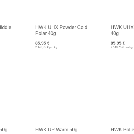
iddle
HWK UHX Powder Cold
HWK UHX 
Polar 40g
40g
85,95 €
85,95 €
2.148,75 € pro kg
2.148,75 € pro kg
50g
HWK UP Warm 50g
HWK Polie