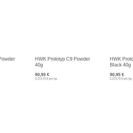
Powder
HWK Prototyp C9 Powder
HWK Proto
40g
Black 40g
90,95 €
90,95 €
2.273,75 € pro kg
2.273,75 € pro kg