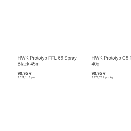
HWK Prototyp FFL 66 Spray
HWK Prototyp C8 
Black 45ml
40g
90,95 €
90,95 €
2.021,11 € pro l
2.273,75 € pro kg