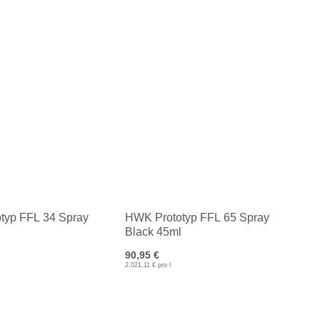
typ FFL 34 Spray
HWK Prototyp FFL 65 Spray
Black 45ml
90,95 €
2.021,11 € pro l