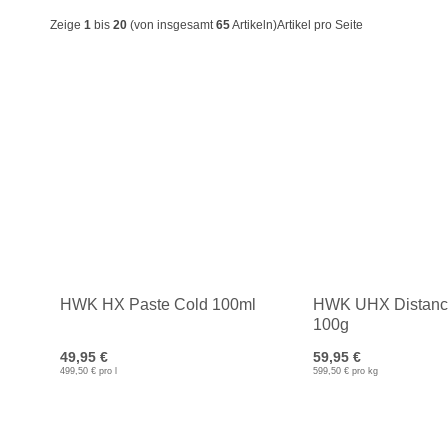
Zeige
1
bis
20
(von insgesamt
65
Artikeln)
Artikel pro Seite
HWK HX Paste Cold 100ml
HWK UHX Distanc
100g
49,95 €
59,95 €
499,50 € pro l
599,50 € pro kg