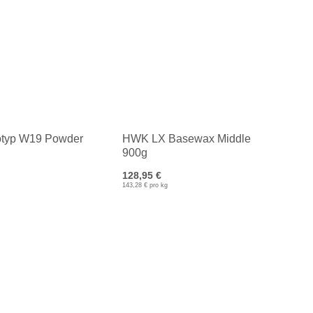
typ W19 Powder
HWK LX Basewax Middle
900g
128,95 €
143,28 € pro kg