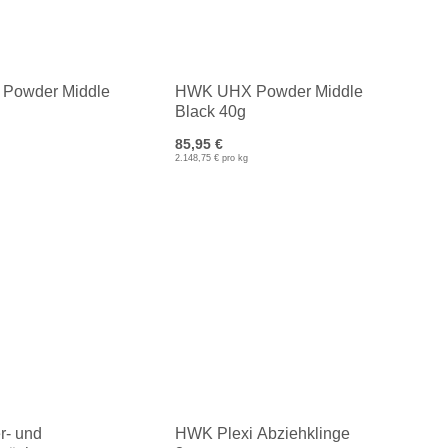
Powder Middle
HWK UHX Powder Middle
Black 40g
85,95 €
2.148,75 € pro kg
r- und
HWK Plexi Abziehklinge