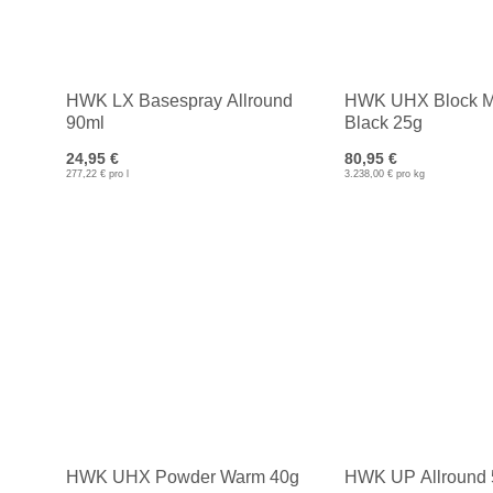
HWK LX Basespray Allround
HWK UHX Block M
90ml
Black 25g
24,95 €
80,95 €
277,22 € pro l
3.238,00 € pro kg
HWK UHX Powder Warm 40g
HWK UP Allround 