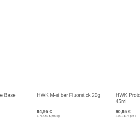
e Base
HWK M-silber Fluorstick 20g
HWK Proto
45ml
94,95 €
90,95 €
4.747,50 € pro kg
2.021,11 € pro l