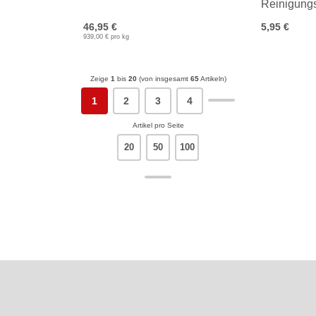
Reinigung
46,95 €
5,95 €
939,00 € pro kg
Zeige
1
bis
20
(von insgesamt
65
Artikeln)
1
2
3
4
Artikel pro Seite
20
50
100