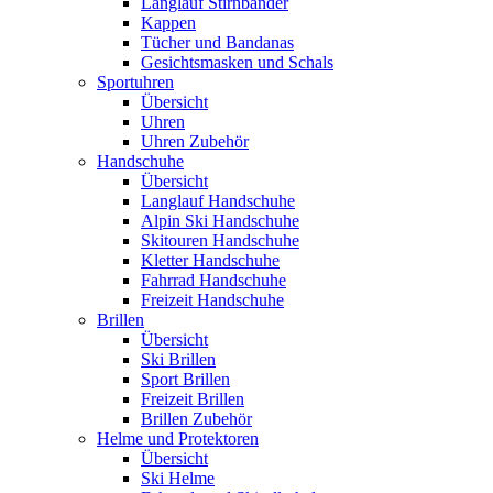
Langlauf Stirnbänder
Kappen
Tücher und Bandanas
Gesichtsmasken und Schals
Sportuhren
Übersicht
Uhren
Uhren Zubehör
Handschuhe
Übersicht
Langlauf Handschuhe
Alpin Ski Handschuhe
Skitouren Handschuhe
Kletter Handschuhe
Fahrrad Handschuhe
Freizeit Handschuhe
Brillen
Übersicht
Ski Brillen
Sport Brillen
Freizeit Brillen
Brillen Zubehör
Helme und Protektoren
Übersicht
Ski Helme