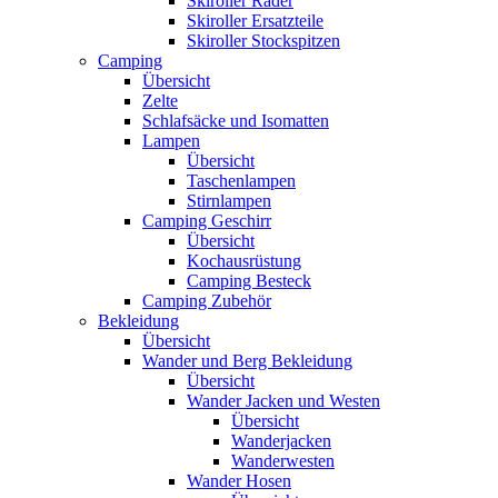
Skiroller Räder
Skiroller Ersatzteile
Skiroller Stockspitzen
Camping
Übersicht
Zelte
Schlafsäcke und Isomatten
Lampen
Übersicht
Taschenlampen
Stirnlampen
Camping Geschirr
Übersicht
Kochausrüstung
Camping Besteck
Camping Zubehör
Bekleidung
Übersicht
Wander und Berg Bekleidung
Übersicht
Wander Jacken und Westen
Übersicht
Wanderjacken
Wanderwesten
Wander Hosen