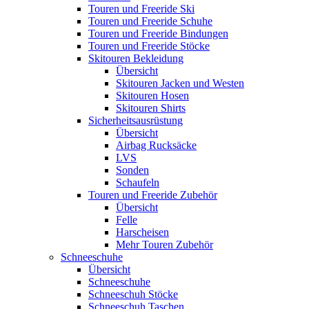
Touren und Freeride Ski
Touren und Freeride Schuhe
Touren und Freeride Bindungen
Touren und Freeride Stöcke
Skitouren Bekleidung
Übersicht
Skitouren Jacken und Westen
Skitouren Hosen
Skitouren Shirts
Sicherheitsausrüstung
Übersicht
Airbag Rucksäcke
LVS
Sonden
Schaufeln
Touren und Freeride Zubehör
Übersicht
Felle
Harscheisen
Mehr Touren Zubehör
Schneeschuhe
Übersicht
Schneeschuhe
Schneeschuh Stöcke
Schneeschuh Taschen