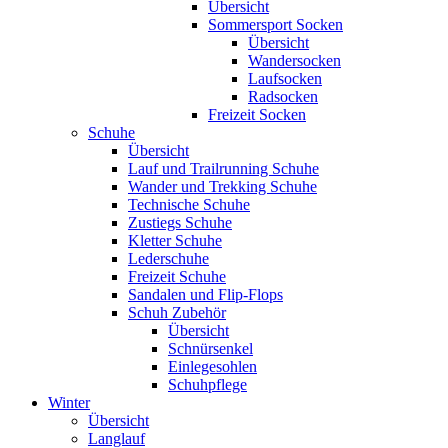
Übersicht
Sommersport Socken
Übersicht
Wandersocken
Laufsocken
Radsocken
Freizeit Socken
Schuhe
Übersicht
Lauf und Trailrunning Schuhe
Wander und Trekking Schuhe
Technische Schuhe
Zustiegs Schuhe
Kletter Schuhe
Lederschuhe
Freizeit Schuhe
Sandalen und Flip-Flops
Schuh Zubehör
Übersicht
Schnürsenkel
Einlegesohlen
Schuhpflege
Winter
Übersicht
Langlauf