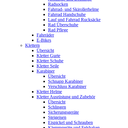
Radsocken
Fahrrad- und Skirollerhelme
Fahrrad Handschuhe
Lauf und Fahrrad Rucksäcke
Rad Überschuhe
Rad Pflege
Fahrräder
E-Bikes
Klettern
Übersicht
Kletter Gurte
Kletter Schuhe
Kletter Seile
Karabiner
Übersicht
Schnapp Karabiner
Verschluss Karabiner
Kletter Helme
Kletter Ausrüstung und Zubehör
Übersicht
Schlingen
Sicherungsgeräte
Steigeisen
Eispickel und Schrauben
Klemmgeräte und Felshaken