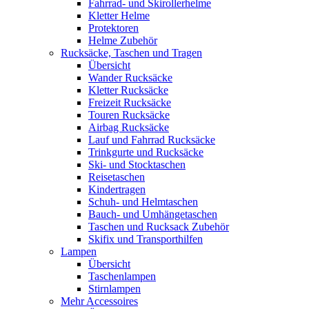
Fahrrad- und Skirollerhelme
Kletter Helme
Protektoren
Helme Zubehör
Rucksäcke, Taschen und Tragen
Übersicht
Wander Rucksäcke
Kletter Rucksäcke
Freizeit Rucksäcke
Touren Rucksäcke
Airbag Rucksäcke
Lauf und Fahrrad Rucksäcke
Trinkgurte und Rucksäcke
Ski- und Stocktaschen
Reisetaschen
Kindertragen
Schuh- und Helmtaschen
Bauch- und Umhängetaschen
Taschen und Rucksack Zubehör
Skifix und Transporthilfen
Lampen
Übersicht
Taschenlampen
Stirnlampen
Mehr Accessoires