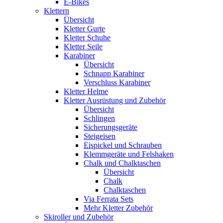
E-Bikes
Klettern
Übersicht
Kletter Gurte
Kletter Schuhe
Kletter Seile
Karabiner
Übersicht
Schnapp Karabiner
Verschluss Karabiner
Kletter Helme
Kletter Ausrüstung und Zubehör
Übersicht
Schlingen
Sicherungsgeräte
Steigeisen
Eispickel und Schrauben
Klemmgeräte und Felshaken
Chalk und Chalktaschen
Übersicht
Chalk
Chalktaschen
Via Ferrata Sets
Mehr Kletter Zubehör
Skiroller und Zubehör