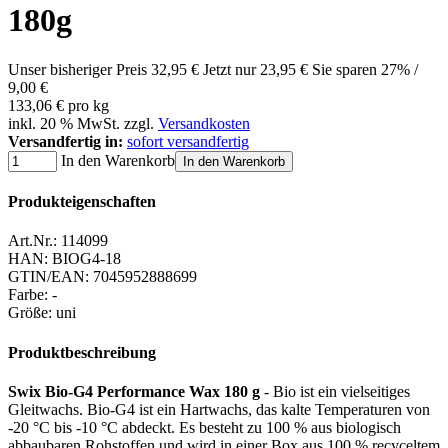
180g
Unser bisheriger Preis
32,95 €
Jetzt nur
23,95 €
Sie sparen 27% /
9,00 €
133,06 € pro kg
inkl. 20 % MwSt. zzgl.
Versandkosten
Versandfertig in:
sofort versandfertig
In den Warenkorb
In den Warenkorb
Produkteigenschaften
Art.Nr.:
114099
HAN:
BIOG4-18
GTIN/EAN:
7045952888699
Farbe
:
-
Größe
:
uni
Produktbeschreibung
Swix Bio-G4 Performance Wax 180 g
- Bio ist ein vielseitiges
Gleitwachs. Bio-G4 ist ein Hartwachs, das kalte Temperaturen von
-20 °C bis -10 °C abdeckt. Es besteht zu 100 % aus biologisch
abbaubaren Rohstoffen und wird in einer Box aus 100 % recyceltem