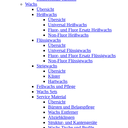
Wachs
Übersicht
Heißwachs
Übersicht
Universal Heißwachs
Fluor- und Fluor Ersatz Heißwachs
Non-Fluor Heißwachs
Flüssigwachs
Übersicht
Universal Flüssigwachs
Fluor- und Fluor Ersatz Flüssigwachs
Non-Fluor Flüssigwachs
Steigwachs
Übersicht
Klister
Hartwachs
Fellwachs und Pflege
Wachs Sets
Service Material
Übersicht
Bürsten und Belagspflege
Wachs Entferner
Abziehklingen
Struktur- und Kantengeräte
Wachs Tische und Profile