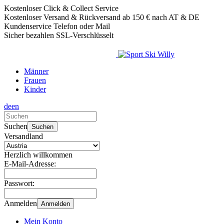
Kostenloser Click & Collect Service
Kostenloser Versand & Rückversand ab 150 € nach AT & DE
Kundenservice Telefon oder Mail
Sicher bezahlen SSL-Verschlüsselt
Männer
Frauen
Kinder
de
en
Verwende
die
Suchen
Suchen
Pfeile
Versandland
nach
oben
Herzlich willkommen
und
E-Mail-Adresse:
unten,
um
Passwort:
das
verfügbare
Anmelden
Anmelden
Ergebnis
auszuwählen.
Mein Konto
Drücke