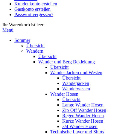
Kundenkonto erstellen
die
Gastkonto erstellen
Eingabetaste,
Passwort vergessen?
um
zum
Ihr Warenkorb ist leer.
ausgewählten
Menü
Suchergebnis
zu
Sommer
gelangen.
Übersicht
Benutzer
Wandern
von
Übersicht
Touchgeräten
Wander und Berg Bekleidung
können
Übersicht
Touch-
Wander Jacken und Westen
und
Übersicht
Streichgesten
Wanderjacken
verwenden.
Wanderwesten
Wander Hosen
Übersicht
Lange Wander Hosen
Zip-Off Wander Hosen
Regen Wander Hosen
Kurze Wander Hosen
3/4 Wander Hosen
Technische Layer und Shirts