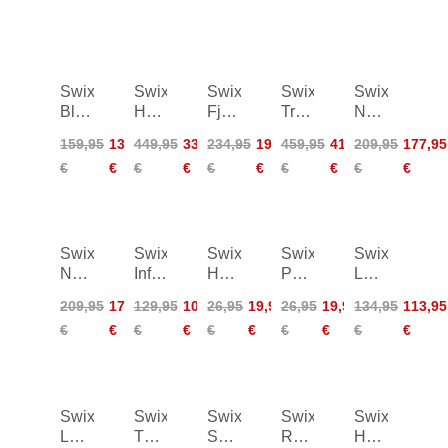
Swix
Swix
Swix
Swix
Swix
Blizzard
Horizon
Fjell
Triac
Nordic
XC
Down
Anorak
5.0
Warm
159,95
135,95
449,95
336,95
234,95
198,95
459,95
413,95
209,95
177,95
Pants
Parka
Poles
Hybrid
€
€
€
€
€
€
€
€
€
€
Women
Pants
Swix
Swix
Swix
Swix
Swix
Nordic
Infinity
HS7
PS10
LF35
Warm
Pants
Violet
Yellow
WC
209,95
177,95
129,95
109,95
26,95
19,95
26,95
19,95
134,95
113,95
Hybrid
Women
60g
180g
Liquid
€
€
€
€
€
€
€
€
€
€
Pants
Fine
Women
Mid
50ml
Swix
Swix
Swix
Swix
Swix
LFC100
T11
Spare
Rotohandle
Hexagonal