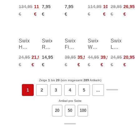
WC
Synthetic
Felt
Set
Drive
134,95
113,95
7,95
7,95
114,95
102,95
29,95
26,95
Liquid
Cork
for
100mm
Shaft
€
€
€
€
€
€
€
€
F/C
w/Sandpaper
T11,
f
Wet
4pcs
Handle
50ml
140
Swix
Swix
Swix
Swix
Swix
Hexagonal
Racing
Fine
Wastebag
Leaf
Drive
Tuning
Ceramic
Holder
Basket
24,95
21,95
14,95
39,95
35,95
44,95
39,95
24,95
20,95
Shaft
Gloves
Stone
for
Large
€
€
€
€
€
€
€
€
€
f
Waxtables
TBS
Handle
100
Zeige
1
bis
20
(von insgesamt
289
Artikeln)
1
2
3
4
5
...
Artikel pro Seite
20
50
100