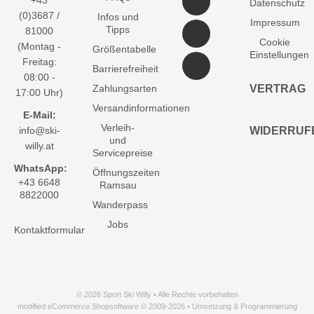
+43
Datenschutz
(0)3687 /
Infos und
Impressum
Tipps
81000
Cookie
(Montag -
Größentabelle
Einstellungen
Freitag:
Barrierefreiheit
08:00 -
Zahlungsarten
VERTRAG
17:00 Uhr)
Versandinformationen
E-Mail:
Verleih-
info@ski-
WIDERRUF
und
willy.at
Servicepreise
WhatsApp:
Öffnungszeiten
+43 6648
Ramsau
8822000
Wanderpass
Jobs
Kontaktformular
© 2026 Sport Ski Willy • Alle Rechte vorbehalten
modified eCommerce Shopsoftware © 2009-2026 • Umsetzung & Programmierung