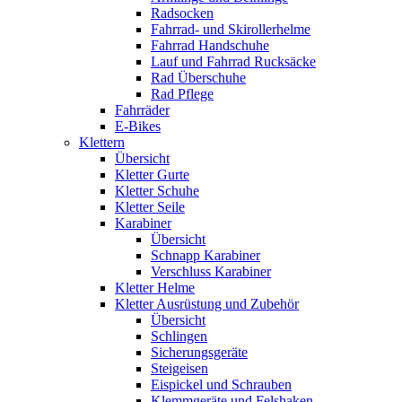
Radsocken
Fahrrad- und Skirollerhelme
Fahrrad Handschuhe
Lauf und Fahrrad Rucksäcke
Rad Überschuhe
Rad Pflege
Fahrräder
E-Bikes
Klettern
Übersicht
Kletter Gurte
Kletter Schuhe
Kletter Seile
Karabiner
Übersicht
Schnapp Karabiner
Verschluss Karabiner
Kletter Helme
Kletter Ausrüstung und Zubehör
Übersicht
Schlingen
Sicherungsgeräte
Steigeisen
Eispickel und Schrauben
Klemmgeräte und Felshaken