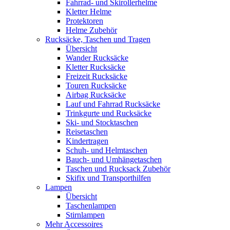
Fahrrad- und Skirollerhelme
Kletter Helme
Protektoren
Helme Zubehör
Rucksäcke, Taschen und Tragen
Übersicht
Wander Rucksäcke
Kletter Rucksäcke
Freizeit Rucksäcke
Touren Rucksäcke
Airbag Rucksäcke
Lauf und Fahrrad Rucksäcke
Trinkgurte und Rucksäcke
Ski- und Stocktaschen
Reisetaschen
Kindertragen
Schuh- und Helmtaschen
Bauch- und Umhängetaschen
Taschen und Rucksack Zubehör
Skifix und Transporthilfen
Lampen
Übersicht
Taschenlampen
Stirnlampen
Mehr Accessoires