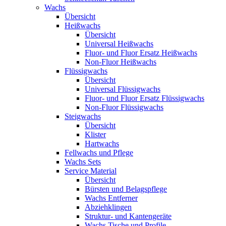
Wachs
Übersicht
Heißwachs
Übersicht
Universal Heißwachs
Fluor- und Fluor Ersatz Heißwachs
Non-Fluor Heißwachs
Flüssigwachs
Übersicht
Universal Flüssigwachs
Fluor- und Fluor Ersatz Flüssigwachs
Non-Fluor Flüssigwachs
Steigwachs
Übersicht
Klister
Hartwachs
Fellwachs und Pflege
Wachs Sets
Service Material
Übersicht
Bürsten und Belagspflege
Wachs Entferner
Abziehklingen
Struktur- und Kantengeräte
Wachs Tische und Profile