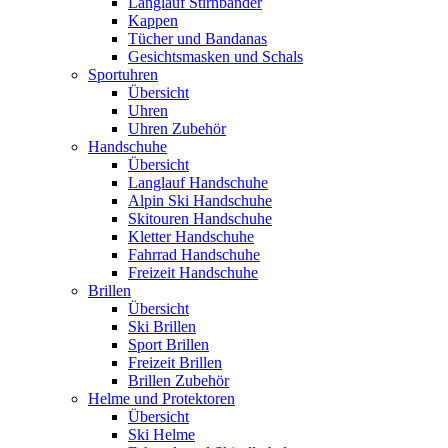
Langlauf Stirnbänder
Kappen
Tücher und Bandanas
Gesichtsmasken und Schals
Sportuhren
Übersicht
Uhren
Uhren Zubehör
Handschuhe
Übersicht
Langlauf Handschuhe
Alpin Ski Handschuhe
Skitouren Handschuhe
Kletter Handschuhe
Fahrrad Handschuhe
Freizeit Handschuhe
Brillen
Übersicht
Ski Brillen
Sport Brillen
Freizeit Brillen
Brillen Zubehör
Helme und Protektoren
Übersicht
Ski Helme