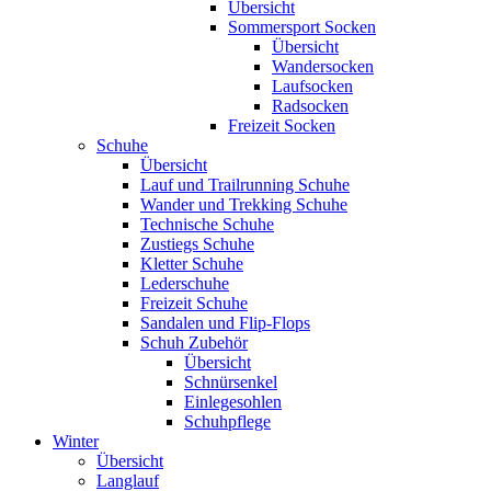
Übersicht
Sommersport Socken
Übersicht
Wandersocken
Laufsocken
Radsocken
Freizeit Socken
Schuhe
Übersicht
Lauf und Trailrunning Schuhe
Wander und Trekking Schuhe
Technische Schuhe
Zustiegs Schuhe
Kletter Schuhe
Lederschuhe
Freizeit Schuhe
Sandalen und Flip-Flops
Schuh Zubehör
Übersicht
Schnürsenkel
Einlegesohlen
Schuhpflege
Winter
Übersicht
Langlauf