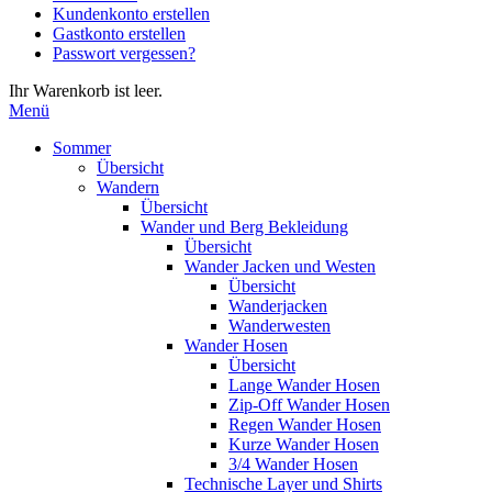
Kundenkonto erstellen
die
Gastkonto erstellen
Eingabetaste,
Passwort vergessen?
um
zum
Ihr Warenkorb ist leer.
ausgewählten
Menü
Suchergebnis
zu
Sommer
gelangen.
Übersicht
Benutzer
Wandern
von
Übersicht
Touchgeräten
Wander und Berg Bekleidung
können
Übersicht
Touch-
Wander Jacken und Westen
und
Übersicht
Streichgesten
Wanderjacken
verwenden.
Wanderwesten
Wander Hosen
Übersicht
Lange Wander Hosen
Zip-Off Wander Hosen
Regen Wander Hosen
Kurze Wander Hosen
3/4 Wander Hosen
Technische Layer und Shirts