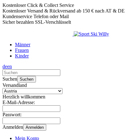
Kostenloser Click & Collect Service
Kostenloser Versand & Rückversand ab 150 € nach AT & DE
Kundenservice Telefon oder Mail
Sicher bezahlen SSL-Verschlüsselt
Männer
Frauen
Kinder
de
en
Verwende
die
Suchen
Suchen
Pfeile
Versandland
nach
oben
Herzlich willkommen
und
E-Mail-Adresse:
unten,
um
Passwort:
das
verfügbare
Anmelden
Anmelden
Ergebnis
auszuwählen.
Mein Konto
Drücke