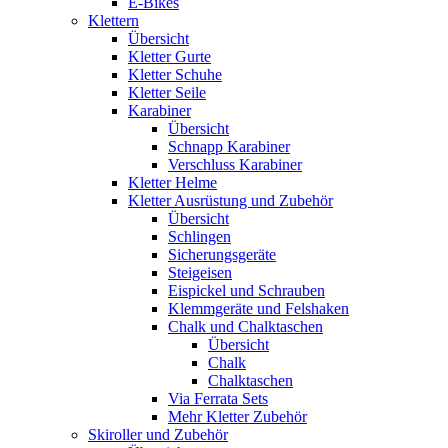
E-Bikes
Klettern
Übersicht
Kletter Gurte
Kletter Schuhe
Kletter Seile
Karabiner
Übersicht
Schnapp Karabiner
Verschluss Karabiner
Kletter Helme
Kletter Ausrüstung und Zubehör
Übersicht
Schlingen
Sicherungsgeräte
Steigeisen
Eispickel und Schrauben
Klemmgeräte und Felshaken
Chalk und Chalktaschen
Übersicht
Chalk
Chalktaschen
Via Ferrata Sets
Mehr Kletter Zubehör
Skiroller und Zubehör