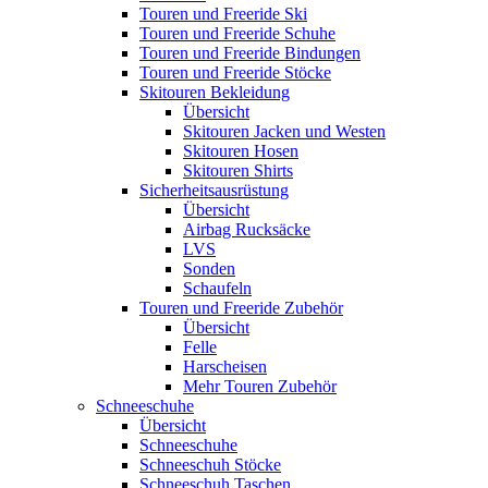
Touren und Freeride Ski
Touren und Freeride Schuhe
Touren und Freeride Bindungen
Touren und Freeride Stöcke
Skitouren Bekleidung
Übersicht
Skitouren Jacken und Westen
Skitouren Hosen
Skitouren Shirts
Sicherheitsausrüstung
Übersicht
Airbag Rucksäcke
LVS
Sonden
Schaufeln
Touren und Freeride Zubehör
Übersicht
Felle
Harscheisen
Mehr Touren Zubehör
Schneeschuhe
Übersicht
Schneeschuhe
Schneeschuh Stöcke
Schneeschuh Taschen