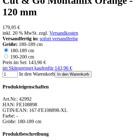
Cut & Go Montamix Orange -
120 mm
179,95 €
inkl. 20 % MwSt. zzgl.
Versandkosten
Versandfertig in:
sofort versandfertig
Größe:
180-189 cm
180-189 cm
190-200 cm
Preis im Set: 143,96 €
im Skitourenset kaufen
für 143,96 €
In den Warenkorb
In den Warenkorb
Produkteigenschaften
Art.Nr.:
42992
HAN:
FE108898
GTIN/EAN:
167-FE108898-XL
Farbe
:
-
Größe
:
180-189 cm
Produktbeschreibung