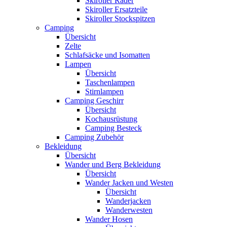
Skiroller Räder
Skiroller Ersatzteile
Skiroller Stockspitzen
Camping
Übersicht
Zelte
Schlafsäcke und Isomatten
Lampen
Übersicht
Taschenlampen
Stirnlampen
Camping Geschirr
Übersicht
Kochausrüstung
Camping Besteck
Camping Zubehör
Bekleidung
Übersicht
Wander und Berg Bekleidung
Übersicht
Wander Jacken und Westen
Übersicht
Wanderjacken
Wanderwesten
Wander Hosen