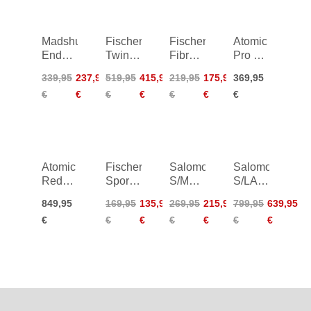
Madshus
Fischer
Fischer
Atomic
Endurace
Twin
Fibre
Pro UL
Skin
Skin
Crown
Skintec
339,95
237,95
519,95
415,95
219,95
175,95
369,95
22/23
Speedmax
EF
Med +
€
€
€
€
€
€
€
80
Mounted
Shift
Medium
26/27
CL
26/27
26/27
Atomic
Fischer
Salomon
Salomon
Redster
Sports
S/MAX
S/LAB
C9
Crown
eSkin
eSKIN
849,95
169,95
135,95
269,95
215,95
799,95
639,95
Carbon+
EF
Junior
Soft +
€
€
€
€
€
€
€
Med +
Mounted
+ Shift
Shift
Shift
26/27
Jr
Race
RC CL
Classic
25/26
26/27
24/25