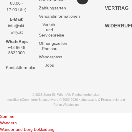
08:00 -
Zahlungsarten
VERTRAG
17:00 Uhr)
Versandinformationen
E-Mail:
Verleih-
info@ski-
WIDERRUF
und
willy.at
Servicepreise
WhatsApp:
Öffnungszeiten
+43 6648
Ramsau
8822000
Wanderpass
Jobs
Kontaktformular
© 2026 Sport Ski Willy • Alle Rechte vorbehalten
modified eCommerce Shopsoftware © 2009-2026 • Umsetzung & Programmierung
Rehm Webdesign
Sommer
Wandern
Wander und Berg Bekleidung