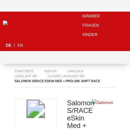
MÄNNER
FRAUEN
KINDER
DE
EN
STARTSEITE
WINTER
LANGLAUF
LANGLAUF SKI
CLASSIC LANGLAUF SKI
SALOMON S/RACE ESKIN MED + PROLINK SHIFT RACE
Salomon
S/RACE
eSkin
Med +