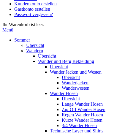
Kundenkonto erstellen
die
Gastkonto erstellen
Eingabetaste,
Passwort vergessen?
um
zum
Ihr Warenkorb ist leer.
ausgewählten
Menü
Suchergebnis
zu
Sommer
gelangen.
Übersicht
Benutzer
Wandern
von
Übersicht
Touchgeräten
Wander und Berg Bekleidung
können
Übersicht
Touch-
Wander Jacken und Westen
und
Übersicht
Streichgesten
Wanderjacken
verwenden.
Wanderwesten
Wander Hosen
Übersicht
Lange Wander Hosen
Zip-Off Wander Hosen
Regen Wander Hosen
Kurze Wander Hosen
3/4 Wander Hosen
Technische Layer und Shirts