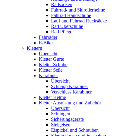
Radsocken
Fahrrad- und Skirollerhelme
Fahrrad Handschuhe
Lauf und Fahrrad Rucksäcke
Rad Überschuhe
Rad Pflege
Fahrräder
E-Bikes
Klettern
Übersicht
Kletter Gurte
Kletter Schuhe
Kletter Seile
Karabiner
Übersicht
Schnapp Karabiner
Verschluss Karabiner
Kletter Helme
Kletter Ausrüstung und Zubehör
Übersicht
Schlingen
Sicherungsgeräte
Steigeisen
Eispickel und Schrauben
Klemmgeräte und Felshaken