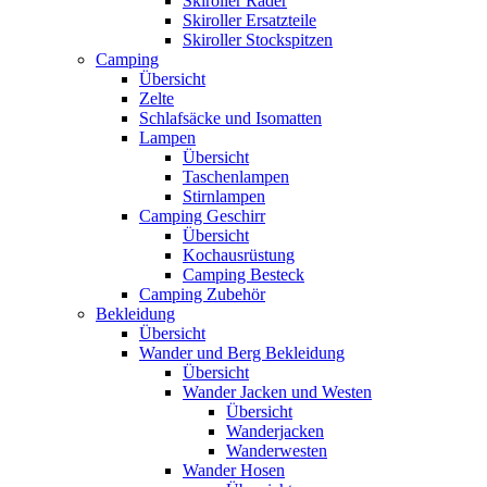
Skiroller Räder
Skiroller Ersatzteile
Skiroller Stockspitzen
Camping
Übersicht
Zelte
Schlafsäcke und Isomatten
Lampen
Übersicht
Taschenlampen
Stirnlampen
Camping Geschirr
Übersicht
Kochausrüstung
Camping Besteck
Camping Zubehör
Bekleidung
Übersicht
Wander und Berg Bekleidung
Übersicht
Wander Jacken und Westen
Übersicht
Wanderjacken
Wanderwesten
Wander Hosen