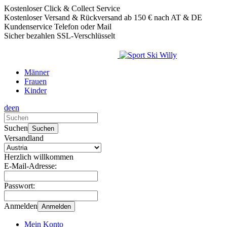
Kostenloser Click & Collect Service
Kostenloser Versand & Rückversand ab 150 € nach AT & DE
Kundenservice Telefon oder Mail
Sicher bezahlen SSL-Verschlüsselt
Männer
Frauen
Kinder
de
en
Verwende
die
Suchen
Suchen
Pfeile
Versandland
nach
oben
Herzlich willkommen
und
E-Mail-Adresse:
unten,
um
Passwort:
das
verfügbare
Anmelden
Anmelden
Ergebnis
auszuwählen.
Mein Konto
Drücke