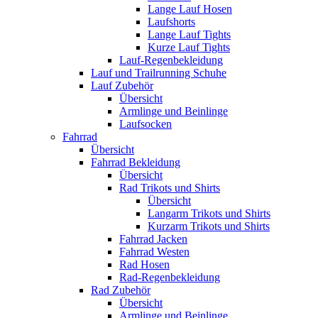
Lange Lauf Hosen
Laufshorts
Lange Lauf Tights
Kurze Lauf Tights
Lauf-Regenbekleidung
Lauf und Trailrunning Schuhe
Lauf Zubehör
Übersicht
Armlinge und Beinlinge
Laufsocken
Fahrrad
Übersicht
Fahrrad Bekleidung
Übersicht
Rad Trikots und Shirts
Übersicht
Langarm Trikots und Shirts
Kurzarm Trikots und Shirts
Fahrrad Jacken
Fahrrad Westen
Rad Hosen
Rad-Regenbekleidung
Rad Zubehör
Übersicht
Armlinge und Beinlinge