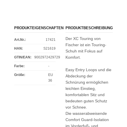
PRODUKTEIGENSCHAFTEN
PRODUKTBESCHREIBUNG
Der XC Touring von
Art.Nr.:
17421
Fischer ist ein Touring-
HAN:
S21619
Schuh mit Fokus auf
Komfort.
GTIN/EAN:
9002972429729
Farbe
:
-
Easy Entry Loops und die
Größe
:
EU
Abdeckung der
36
Schnürung ermöglichen
leichten Einstieg,
komfortablen Sitz und
bedeuten guten Schutz
vor Schnee.
Die wasserabweisende
Comfort Guard-Isolation
im Vorderfuß- und