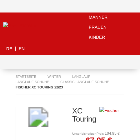
MÄNNER
FRAUEN
KINDER
DE
EN
STARTSEITE
WINTER
LANGLAUF
LANGLAUF SCHUHE
CLASSIC LANGLAUF SCHUHE
FISCHER XC TOURING 22/23
XC
Touring
104,95 €
Unser bisheriger Preis