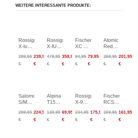
WEITERE INTERESSANTE PRODUKTE:
Rossignol
Rossignol
Fischer
Atomic
X-Ium
X-IUM
XC Pro
Redster
WC
Carbon
Women
C7
299,95
239,95
479,95
359,95
94,95
79,95
269,95
201,95
Classic
Premium+
22/23
26/27
€
€
€
€
€
€
€
€
Women
Classic
24/25
25/26
Salomon
Alpina
Rossignol
Fischer
S/MAX
T15
X-9
RCS
Classic
Men
Classic
Carbonlite
299,95
224,95
139,95
69,95
234,95
175,95
269,95
161,95
24/25
25/26
Classic
€
€
€
€
€
€
€
€
Women
16/17