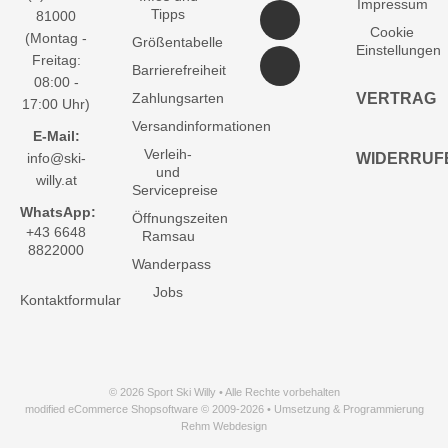
Impressum
Tipps
81000
Cookie
(Montag -
Größentabelle
Einstellungen
Freitag:
Barrierefreiheit
08:00 -
Zahlungsarten
VERTRAG
17:00 Uhr)
Versandinformationen
E-Mail:
Verleih-
info@ski-
WIDERRUF
und
willy.at
Servicepreise
WhatsApp:
Öffnungszeiten
+43 6648
Ramsau
8822000
Wanderpass
Jobs
Kontaktformular
© 2026 Sport Ski Willy • Alle Rechte vorbehalten
modified eCommerce Shopsoftware © 2009-2026 • Umsetzung & Programmierung
Rehm Webdesign