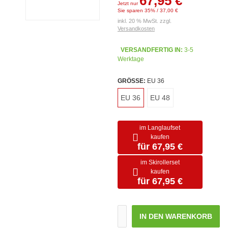
67,95 €
Jetzt nur
Sie sparen 35% / 37,00 €
inkl. 20 % MwSt. zzgl.
Versandkosten
VERSANDFERTIG IN:
3-5
Werktage
GRÖSSE:
EU 36
EU 36
EU 48
im Langlaufset
kaufen
für 67,95 €
im Skirollerset
kaufen
für 67,95 €
IN DEN WARENKORB