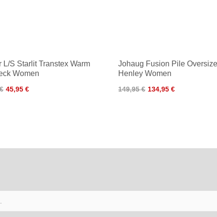
er L/S Starlit Transtex Warm
Johaug Fusion Pile Oversiz
neck Women
Henley Women
 €
45,95 €
149,95 €
134,95 €