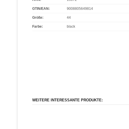
GTIN/EAN:
9008805649814
Größe
:
44
Farbe
:
black
WEITERE INTERESSANTE PRODUKTE: