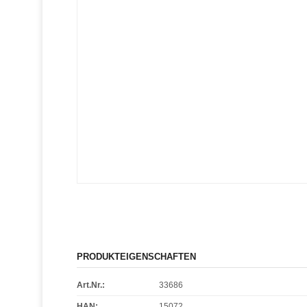
PRODUKTEIGENSCHAFTEN
Art.Nr.:
33686
HAN:
15072