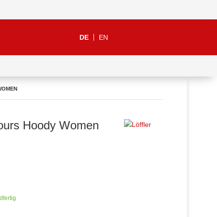
DE
EN
 WOMEN
elours Hoody Women
dfertig