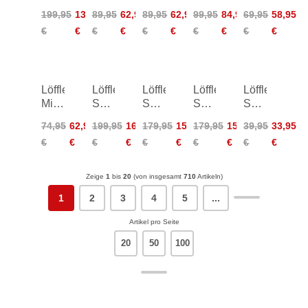
Women
Harley
Coblo
Transtex
Turtle
199,95
139,95
89,95
62,95
89,95
62,95
99,95
84,95
69,95
58,95
ÖSV
ÖSV
Women
Merino
Transtex
€
€
€
€
€
€
€
€
€
€
ÖSV
Löffler
Löffler
Löffler
Löffler
Löffler
Midlayer
Skys
Skys-
Skys-
Sport
Transtex
XT
E
E
Crop
74,95
62,95
199,95
169,95
179,95
152,95
179,95
152,95
39,95
33,95
Women
Bike
TSL
TSL
Top
€
€
€
€
€
€
€
€
€
€
Bibshorts
Bike
Bike
Women
Shorts
Shorts
Women
Zeige
1
bis
20
(von insgesamt
710
Artikeln)
1
2
3
4
5
...
Artikel pro Seite
20
50
100