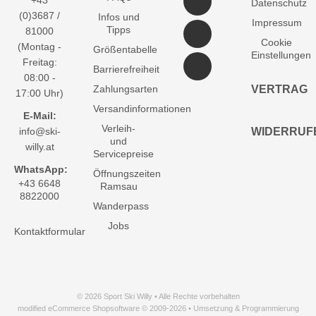
+43
Datenschutz
(0)3687 /
Infos und
Impressum
Tipps
81000
Cookie
(Montag -
Größentabelle
Einstellungen
Freitag:
Barrierefreiheit
08:00 -
Zahlungsarten
VERTRAG
17:00 Uhr)
Versandinformationen
E-Mail:
Verleih-
info@ski-
WIDERRUF
und
willy.at
Servicepreise
WhatsApp:
Öffnungszeiten
+43 6648
Ramsau
8822000
Wanderpass
Jobs
Kontaktformular
© 2026 Sport Ski Willy • Alle Rechte vorbehalten
modified eCommerce Shopsoftware © 2009-2026 • Umsetzung & Programmierung