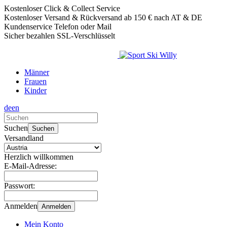
Kostenloser Click & Collect Service
Kostenloser Versand & Rückversand ab 150 € nach AT & DE
Kundenservice Telefon oder Mail
Sicher bezahlen SSL-Verschlüsselt
Männer
Frauen
Kinder
de
en
Verwende
die
Suchen
Suchen
Pfeile
Versandland
nach
oben
Herzlich willkommen
und
E-Mail-Adresse:
unten,
um
Passwort:
das
verfügbare
Anmelden
Anmelden
Ergebnis
auszuwählen.
Mein Konto
Drücke