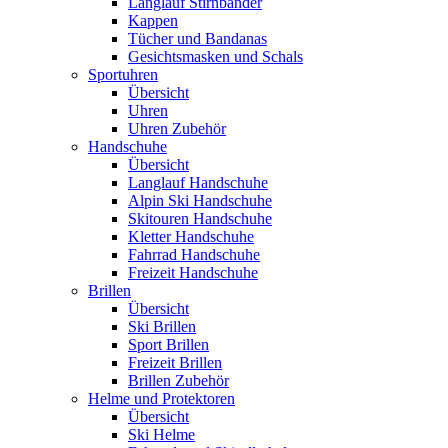
Langlauf Stirnbänder
Kappen
Tücher und Bandanas
Gesichtsmasken und Schals
Sportuhren
Übersicht
Uhren
Uhren Zubehör
Handschuhe
Übersicht
Langlauf Handschuhe
Alpin Ski Handschuhe
Skitouren Handschuhe
Kletter Handschuhe
Fahrrad Handschuhe
Freizeit Handschuhe
Brillen
Übersicht
Ski Brillen
Sport Brillen
Freizeit Brillen
Brillen Zubehör
Helme und Protektoren
Übersicht
Ski Helme