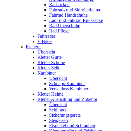
Radsocken
Fahrrad- und Skirollerhelme
Fahrrad Handschuhe
Lauf und Fahrrad Rucksäcke
Rad Überschuhe
Rad Pflege
Fahrräder
E-Bikes
Klettern
Übersicht
Kletter Gurte
Kletter Schuhe
Kletter Seile
Karabiner
Übersicht
Schnapp Karabiner
Verschluss Karabiner
Kletter Helme
Kletter Ausrüstung und Zubehör
Übersicht
Schlingen
Sicherungsgeräte
Steigeisen
Eispickel und Schrauben
Klemmgeräte und Felshaken