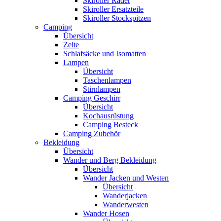
Skiroller Räder
Skiroller Ersatzteile
Skiroller Stockspitzen
Camping
Übersicht
Zelte
Schlafsäcke und Isomatten
Lampen
Übersicht
Taschenlampen
Stirnlampen
Camping Geschirr
Übersicht
Kochausrüstung
Camping Besteck
Camping Zubehör
Bekleidung
Übersicht
Wander und Berg Bekleidung
Übersicht
Wander Jacken und Westen
Übersicht
Wanderjacken
Wanderwesten
Wander Hosen