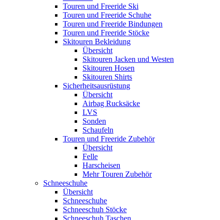
Touren und Freeride Ski
Touren und Freeride Schuhe
Touren und Freeride Bindungen
Touren und Freeride Stöcke
Skitouren Bekleidung
Übersicht
Skitouren Jacken und Westen
Skitouren Hosen
Skitouren Shirts
Sicherheitsausrüstung
Übersicht
Airbag Rucksäcke
LVS
Sonden
Schaufeln
Touren und Freeride Zubehör
Übersicht
Felle
Harscheisen
Mehr Touren Zubehör
Schneeschuhe
Übersicht
Schneeschuhe
Schneeschuh Stöcke
Schneeschuh Taschen