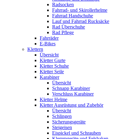
Radsocken
Fahrrad- und Skirollerhelme
Fahrrad Handschuhe
Lauf und Fahrrad Rucksäcke
Rad Überschuhe
Rad Pflege
Fahrräder
E-Bikes
Klettern
Übersicht
Kletter Gurte
Kletter Schuhe
Kletter Seile
Karabiner
Übersicht
Schnapp Karabiner
Verschluss Karabiner
Kletter Helme
Kletter Ausrüstung und Zubehör
Übersicht
Schlingen
Sicherungsgeräte
Steigeisen
Eispickel und Schrauben
Klemmgeräte und Felshaken