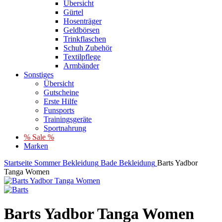
Übersicht
Gürtel
Hosenträger
Geldbörsen
Trinkflaschen
Schuh Zubehör
Textilpflege
Armbänder
Sonstiges
Übersicht
Gutscheine
Erste Hilfe
Funsports
Trainingsgeräte
Sportnahrung
% Sale %
Marken
Startseite
Sommer
Bekleidung
Bade Bekleidung
Barts Yadbor
Tanga Women
Barts Yadbor Tanga Women