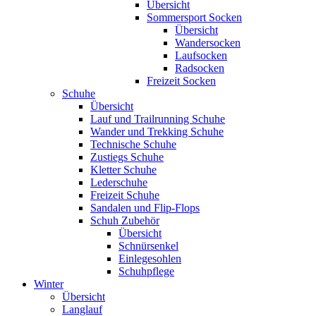
Übersicht
Sommersport Socken
Übersicht
Wandersocken
Laufsocken
Radsocken
Freizeit Socken
Schuhe
Übersicht
Lauf und Trailrunning Schuhe
Wander und Trekking Schuhe
Technische Schuhe
Zustiegs Schuhe
Kletter Schuhe
Lederschuhe
Freizeit Schuhe
Sandalen und Flip-Flops
Schuh Zubehör
Übersicht
Schnürsenkel
Einlegesohlen
Schuhpflege
Winter
Übersicht
Langlauf