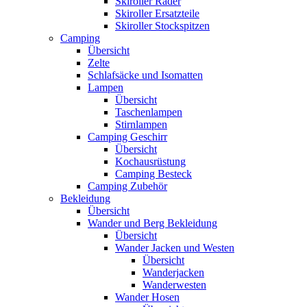
Skiroller Räder
Skiroller Ersatzteile
Skiroller Stockspitzen
Camping
Übersicht
Zelte
Schlafsäcke und Isomatten
Lampen
Übersicht
Taschenlampen
Stirnlampen
Camping Geschirr
Übersicht
Kochausrüstung
Camping Besteck
Camping Zubehör
Bekleidung
Übersicht
Wander und Berg Bekleidung
Übersicht
Wander Jacken und Westen
Übersicht
Wanderjacken
Wanderwesten
Wander Hosen