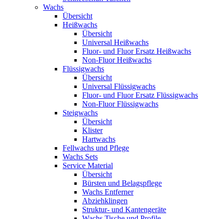
Wachs
Übersicht
Heißwachs
Übersicht
Universal Heißwachs
Fluor- und Fluor Ersatz Heißwachs
Non-Fluor Heißwachs
Flüssigwachs
Übersicht
Universal Flüssigwachs
Fluor- und Fluor Ersatz Flüssigwachs
Non-Fluor Flüssigwachs
Steigwachs
Übersicht
Klister
Hartwachs
Fellwachs und Pflege
Wachs Sets
Service Material
Übersicht
Bürsten und Belagspflege
Wachs Entferner
Abziehklingen
Struktur- und Kantengeräte
Wachs Tische und Profile