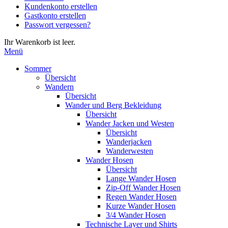
Kundenkonto erstellen
die
Gastkonto erstellen
Eingabetaste,
Passwort vergessen?
um
zum
Ihr Warenkorb ist leer.
ausgewählten
Menü
Suchergebnis
zu
Sommer
gelangen.
Übersicht
Benutzer
Wandern
von
Übersicht
Touchgeräten
Wander und Berg Bekleidung
können
Übersicht
Touch-
Wander Jacken und Westen
und
Übersicht
Streichgesten
Wanderjacken
verwenden.
Wanderwesten
Wander Hosen
Übersicht
Lange Wander Hosen
Zip-Off Wander Hosen
Regen Wander Hosen
Kurze Wander Hosen
3/4 Wander Hosen
Technische Layer und Shirts