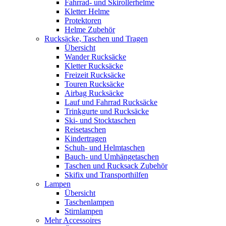
Fahrrad- und Skirollerhelme
Kletter Helme
Protektoren
Helme Zubehör
Rucksäcke, Taschen und Tragen
Übersicht
Wander Rucksäcke
Kletter Rucksäcke
Freizeit Rucksäcke
Touren Rucksäcke
Airbag Rucksäcke
Lauf und Fahrrad Rucksäcke
Trinkgurte und Rucksäcke
Ski- und Stocktaschen
Reisetaschen
Kindertragen
Schuh- und Helmtaschen
Bauch- und Umhängetaschen
Taschen und Rucksack Zubehör
Skifix und Transporthilfen
Lampen
Übersicht
Taschenlampen
Stirnlampen
Mehr Accessoires