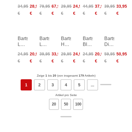
Cheeky
Plunge
Cheeky
Tri-
High
34,95
28,95
79,95
67,95
29,95
24,95
44,95
37,95
39,95
33,95
Bum
Shaping
Bum
Fancy
Leg
€
€
€
€
€
€
€
€
€
€
Side
One
Side
Briefs
Ties
Piece
Ties
Barts
Barts
Barts
Barts
Barts
Leylaf
Lazey
Hayze
Bloomzy
Dieuw
Scarf
Shopper
Phonebag
Phonebag
Beachbag
24,95
20,95
39,95
33,95
29,95
24,95
24,95
20,95
59,95
50,95
Bag
€
€
€
€
€
€
€
€
€
€
Zeige
1
bis
20
(von insgesamt
179
Artikeln)
1
2
3
4
5
...
Artikel pro Seite
20
50
100