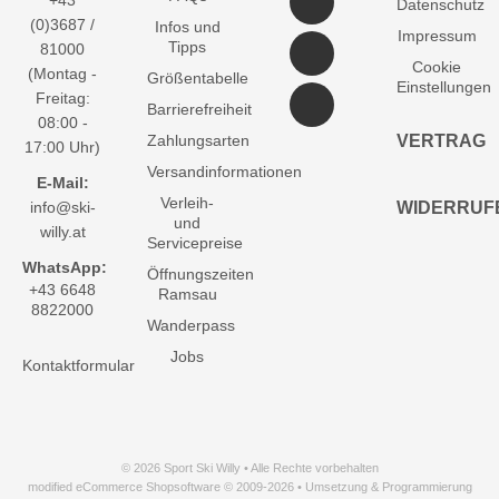
+43
Datenschutz
(0)3687 /
Infos und
Impressum
Tipps
81000
Cookie
(Montag -
Größentabelle
Einstellungen
Freitag:
Barrierefreiheit
08:00 -
Zahlungsarten
VERTRAG
17:00 Uhr)
Versandinformationen
E-Mail:
Verleih-
info@ski-
WIDERRUF
und
willy.at
Servicepreise
WhatsApp:
Öffnungszeiten
+43 6648
Ramsau
8822000
Wanderpass
Jobs
Kontaktformular
© 2026 Sport Ski Willy • Alle Rechte vorbehalten
modified eCommerce Shopsoftware © 2009-2026 • Umsetzung & Programmierung