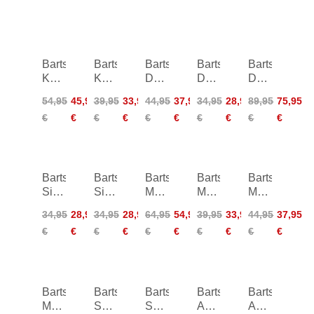
Barts
Barts
Barts
Barts
Barts
Kelli
Kelli
Dauna
Dauna
Dauna
Twisted
Cheeky
Triangle
Tanga
Plunge
54,95
45,95
39,95
33,95
44,95
37,95
34,95
28,95
89,95
75,95
Bandeau
High
Shaping
€
€
€
€
€
€
€
€
€
€
Waist
One
Piece
Barts
Barts
Barts
Barts
Barts
Simoa
Simoa
Melyd
Melyd
Mahry
Triangle
Tanga
Multifit
Mid
Bralette
34,95
28,95
34,95
28,95
64,95
54,95
39,95
33,95
44,95
37,95
Top
Waist
€
€
€
€
€
€
€
€
€
€
Briefs
Barts
Barts
Barts
Barts
Barts
Mahry
Solid
Solid
Abanov
Abanov