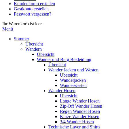
Kundenkonto erstellen
die
Gastkonto erstellen
Eingabetaste,
Passwort vergessen?
um
zum
Ihr Warenkorb ist leer.
ausgewählten
Menü
Suchergebnis
zu
Sommer
gelangen.
Übersicht
Benutzer
Wandern
von
Übersicht
Touchgeräten
Wander und Berg Bekleidung
können
Übersicht
Touch-
Wander Jacken und Westen
und
Übersicht
Streichgesten
Wanderjacken
verwenden.
Wanderwesten
Wander Hosen
Übersicht
Lange Wander Hosen
Zip-Off Wander Hosen
Regen Wander Hosen
Kurze Wander Hosen
3/4 Wander Hosen
Technische Layer und Shirts