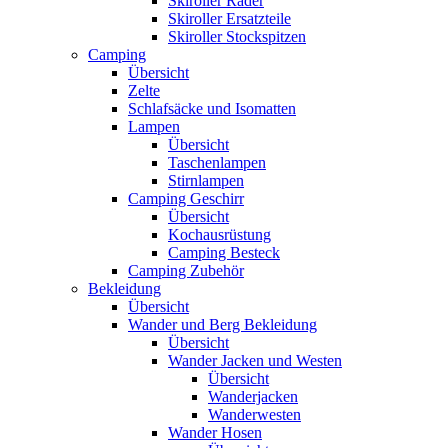
Skiroller Räder
Skiroller Ersatzteile
Skiroller Stockspitzen
Camping
Übersicht
Zelte
Schlafsäcke und Isomatten
Lampen
Übersicht
Taschenlampen
Stirnlampen
Camping Geschirr
Übersicht
Kochausrüstung
Camping Besteck
Camping Zubehör
Bekleidung
Übersicht
Wander und Berg Bekleidung
Übersicht
Wander Jacken und Westen
Übersicht
Wanderjacken
Wanderwesten
Wander Hosen