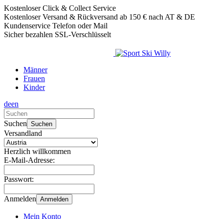
Kostenloser Click & Collect Service
Kostenloser Versand & Rückversand ab 150 € nach AT & DE
Kundenservice Telefon oder Mail
Sicher bezahlen SSL-Verschlüsselt
Männer
Frauen
Kinder
de
en
Verwende
die
Suchen
Suchen
Pfeile
Versandland
nach
oben
Herzlich willkommen
und
E-Mail-Adresse:
unten,
um
Passwort:
das
verfügbare
Anmelden
Anmelden
Ergebnis
auszuwählen.
Mein Konto
Drücke