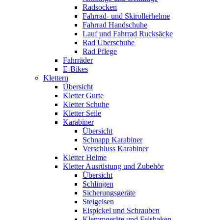
Radsocken
Fahrrad- und Skirollerhelme
Fahrrad Handschuhe
Lauf und Fahrrad Rucksäcke
Rad Überschuhe
Rad Pflege
Fahrräder
E-Bikes
Klettern
Übersicht
Kletter Gurte
Kletter Schuhe
Kletter Seile
Karabiner
Übersicht
Schnapp Karabiner
Verschluss Karabiner
Kletter Helme
Kletter Ausrüstung und Zubehör
Übersicht
Schlingen
Sicherungsgeräte
Steigeisen
Eispickel und Schrauben
Klemmgeräte und Felshaken