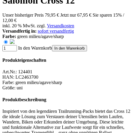
Salomon Cross 12
Unser bisheriger Preis
79,95 €
Jetzt nur
67,95 €
Sie sparen 15% /
12,00 €
inkl. 20 % MwSt. zzgl.
Versandkosten
Versandfertig in:
sofort versandfertig
Farbe:
green milieu/agave/sharp
In den Warenkorb
In den Warenkorb
Produkteigenschaften
Art.Nr.:
124401
HAN:
LC2463700
Farbe
:
green milieu/agave/sharp
Größe
:
uni
Produktbeschreibung
Inspiriert von den legendären Trailrunning-Packs bietet das Cross 12
die ideale Lösung zum Verstauen deiner Utensilien beim Laufen,
Wandern, Biken oder Erkunden deiner Umgebung. Diese leichte
und funktionale Alternative zur Laufweste sorgt für ein schnelles,
unbeschwertes Tragegefühl – ganz ohne unnötigen Ballast.