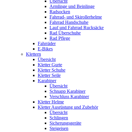
Übersicht
Armlinge und Beinlinge
Radsocken
Fahrrad- und Skirollerhelme
Fahrrad Handschuhe
Lauf und Fahrrad Rucksäcke
Rad Überschuhe
Rad Pflege
Fahrräder
E-Bikes
Klettern
Übersicht
Kletter Gurte
Kletter Schuhe
Kletter Seile
Karabiner
Übersicht
Schnapp Karabiner
Verschluss Karabiner
Kletter Helme
Kletter Ausrüstung und Zubehör
Übersicht
Schlingen
Sicherungsgeräte
Steigeisen