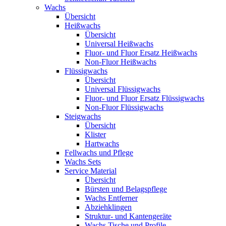
Wachs
Übersicht
Heißwachs
Übersicht
Universal Heißwachs
Fluor- und Fluor Ersatz Heißwachs
Non-Fluor Heißwachs
Flüssigwachs
Übersicht
Universal Flüssigwachs
Fluor- und Fluor Ersatz Flüssigwachs
Non-Fluor Flüssigwachs
Steigwachs
Übersicht
Klister
Hartwachs
Fellwachs und Pflege
Wachs Sets
Service Material
Übersicht
Bürsten und Belagspflege
Wachs Entferner
Abziehklingen
Struktur- und Kantengeräte
Wachs Tische und Profile