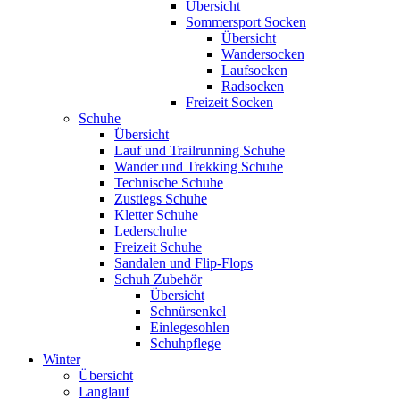
Übersicht
Sommersport Socken
Übersicht
Wandersocken
Laufsocken
Radsocken
Freizeit Socken
Schuhe
Übersicht
Lauf und Trailrunning Schuhe
Wander und Trekking Schuhe
Technische Schuhe
Zustiegs Schuhe
Kletter Schuhe
Lederschuhe
Freizeit Schuhe
Sandalen und Flip-Flops
Schuh Zubehör
Übersicht
Schnürsenkel
Einlegesohlen
Schuhpflege
Winter
Übersicht
Langlauf