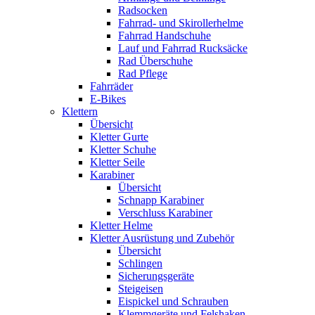
Radsocken
Fahrrad- und Skirollerhelme
Fahrrad Handschuhe
Lauf und Fahrrad Rucksäcke
Rad Überschuhe
Rad Pflege
Fahrräder
E-Bikes
Klettern
Übersicht
Kletter Gurte
Kletter Schuhe
Kletter Seile
Karabiner
Übersicht
Schnapp Karabiner
Verschluss Karabiner
Kletter Helme
Kletter Ausrüstung und Zubehör
Übersicht
Schlingen
Sicherungsgeräte
Steigeisen
Eispickel und Schrauben
Klemmgeräte und Felshaken