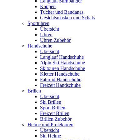
Langlauf Stirnbänder
Kappen
Tücher und Bandanas
Gesichtsmasken und Schals
Sportuhren
Übersicht
Uhren
Uhren Zubehör
Handschuhe
Übersicht
Langlauf Handschuhe
Alpin Ski Handschuhe
Skitouren Handschuhe
Kletter Handschuhe
Fahrrad Handschuhe
Freizeit Handschuhe
Brillen
Übersicht
Ski Brillen
Sport Brillen
Freizeit Brillen
Brillen Zubehör
Helme und Protektoren
Übersicht
Ski Helme