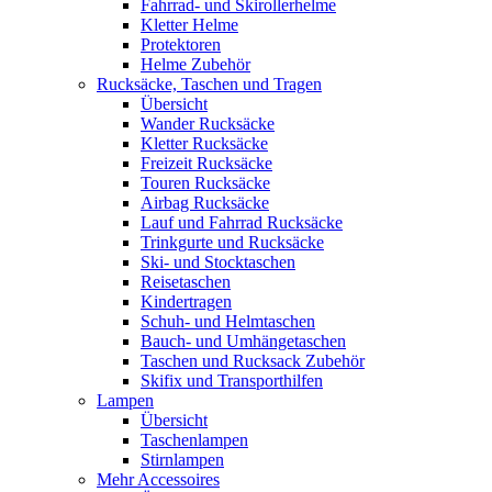
Fahrrad- und Skirollerhelme
Kletter Helme
Protektoren
Helme Zubehör
Rucksäcke, Taschen und Tragen
Übersicht
Wander Rucksäcke
Kletter Rucksäcke
Freizeit Rucksäcke
Touren Rucksäcke
Airbag Rucksäcke
Lauf und Fahrrad Rucksäcke
Trinkgurte und Rucksäcke
Ski- und Stocktaschen
Reisetaschen
Kindertragen
Schuh- und Helmtaschen
Bauch- und Umhängetaschen
Taschen und Rucksack Zubehör
Skifix und Transporthilfen
Lampen
Übersicht
Taschenlampen
Stirnlampen
Mehr Accessoires