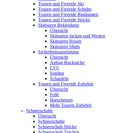
Touren und Freeride Ski
Touren und Freeride Schuhe
Touren und Freeride Bindungen
Touren und Freeride Stöcke
Skitouren Bekleidung
Übersicht
Skitouren Jacken und Westen
Skitouren Hosen
Skitouren Shirts
Sicherheitsausrüstung
Übersicht
Airbag Rucksäcke
LVS
Sonden
Schaufeln
Touren und Freeride Zubehör
Übersicht
Felle
Harscheisen
Mehr Touren Zubehör
Schneeschuhe
Übersicht
Schneeschuhe
Schneeschuh Stöcke
Schneeschuh Taschen