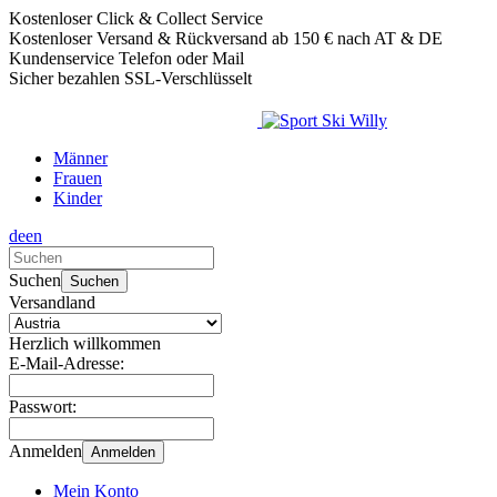
Kostenloser Click & Collect Service
Kostenloser Versand & Rückversand ab 150 € nach AT & DE
Kundenservice Telefon oder Mail
Sicher bezahlen SSL-Verschlüsselt
Männer
Frauen
Kinder
de
en
Verwende
die
Suchen
Suchen
Pfeile
Versandland
nach
oben
Herzlich willkommen
und
E-Mail-Adresse:
unten,
um
Passwort:
das
verfügbare
Anmelden
Anmelden
Ergebnis
auszuwählen.
Mein Konto
Drücke