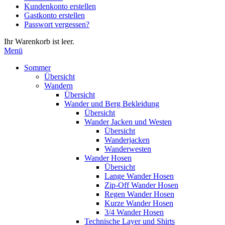
Kundenkonto erstellen
die
Gastkonto erstellen
Eingabetaste,
Passwort vergessen?
um
zum
Ihr Warenkorb ist leer.
ausgewählten
Menü
Suchergebnis
zu
Sommer
gelangen.
Übersicht
Benutzer
Wandern
von
Übersicht
Touchgeräten
Wander und Berg Bekleidung
können
Übersicht
Touch-
Wander Jacken und Westen
und
Übersicht
Streichgesten
Wanderjacken
verwenden.
Wanderwesten
Wander Hosen
Übersicht
Lange Wander Hosen
Zip-Off Wander Hosen
Regen Wander Hosen
Kurze Wander Hosen
3/4 Wander Hosen
Technische Layer und Shirts