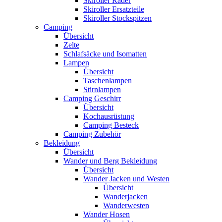
Skiroller Räder
Skiroller Ersatzteile
Skiroller Stockspitzen
Camping
Übersicht
Zelte
Schlafsäcke und Isomatten
Lampen
Übersicht
Taschenlampen
Stirnlampen
Camping Geschirr
Übersicht
Kochausrüstung
Camping Besteck
Camping Zubehör
Bekleidung
Übersicht
Wander und Berg Bekleidung
Übersicht
Wander Jacken und Westen
Übersicht
Wanderjacken
Wanderwesten
Wander Hosen