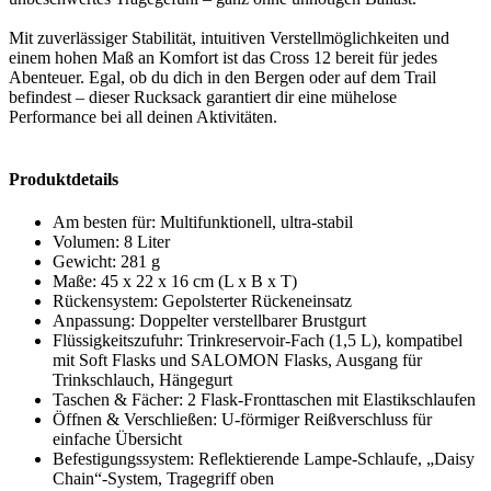
Mit zuverlässiger Stabilität, intuitiven Verstellmöglichkeiten und
einem hohen Maß an Komfort ist das Cross 12 bereit für jedes
Abenteuer. Egal, ob du dich in den Bergen oder auf dem Trail
befindest – dieser Rucksack garantiert dir eine mühelose
Performance bei all deinen Aktivitäten.
Produktdetails
Am besten für: Multifunktionell, ultra-stabil
Volumen: 8 Liter
Gewicht: 281 g
Maße: 45 x 22 x 16 cm (L x B x T)
Rückensystem: Gepolsterter Rückeneinsatz
Anpassung: Doppelter verstellbarer Brustgurt
Flüssigkeitszufuhr: Trinkreservoir-Fach (1,5 L), kompatibel
mit Soft Flasks und SALOMON Flasks, Ausgang für
Trinkschlauch, Hängegurt
Taschen & Fächer: 2 Flask-Fronttaschen mit Elastikschlaufen
Öffnen & Verschließen: U-förmiger Reißverschluss für
einfache Übersicht
Befestigungssystem: Reflektierende Lampe-Schlaufe, „Daisy
Chain“-System, Tragegriff oben