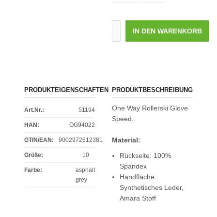
IN DEN WARENKORB
PRODUKTEIGENSCHAFTEN
PRODUKTBESCHREIBUNG
One Way Rollerski Glove
Art.Nr.:
51194
Speed.
HAN:
OG94022
Material:
GTIN/EAN:
9002972612381
Größe
:
10
Rückseite: 100%
Spandex
Farbe
:
asphalt
Handfläche:
grey
Synthetisches Leder,
Amara Stoff