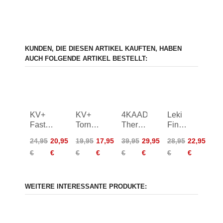
KUNDEN, DIE DIESEN ARTIKEL KAUFTEN, HABEN
AUCH FOLGENDE ARTIKEL BESTELLT:
KV+
KV+
4KAAD
Leki
Fast
Tornado
Thermobelt
Fin
Clip
Big
Ski-
Vario
24,95
20,95
19,95
17,95
39,95
29,95
28,95
22,95
Handles
Basket
Willy -
Roller
€
€
€
€
€
€
€
€
16,5
dark
Tip
mm
grey/white
WEITERE INTERESSANTE PRODUKTE: