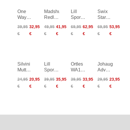
One
Madshus
Lill
Swix
Way
Redline
Sport
Star
XC
Mittens
Legend
Insulate
39,95
32,95
49,95
41,95
69,95
62,95
69,95
53,95
Gloves
Thermo
Mittens
€
€
€
€
€
€
€
€
Universal
Slim
Gloves
Silvini
Lill
Ortles
Johaug
Mutta
Sport
WA1540
Advance
UA1327
Solid
Women
Running
24,95
20,95
39,95
35,95
39,95
33,95
29,95
23,95
Winter
Winter
Gloves
€
€
€
€
€
€
€
€
Gloves
Gloves
Women