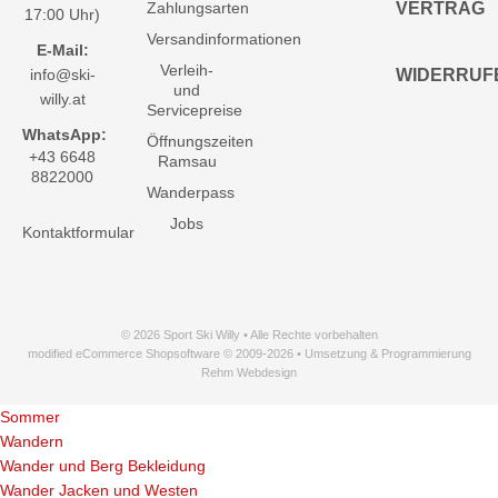
Zahlungsarten
VERTRAG
17:00 Uhr)
Versandinformationen
E-Mail:
Verleih-
info@ski-
WIDERRUF
und
willy.at
Servicepreise
WhatsApp:
Öffnungszeiten
+43 6648
Ramsau
8822000
Wanderpass
Jobs
Kontaktformular
© 2026 Sport Ski Willy • Alle Rechte vorbehalten
modified eCommerce Shopsoftware © 2009-2026 • Umsetzung & Programmierung
Rehm Webdesign
Sommer
Wandern
Wander und Berg Bekleidung
Wander Jacken und Westen