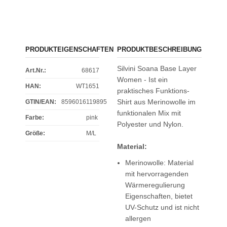
PRODUKTEIGENSCHAFTEN
PRODUKTBESCHREIBUNG
Silvini Soana Base Layer
Art.Nr.:
68617
Women - Ist ein
HAN:
WT1651
praktisches Funktions-
Shirt aus Merinowolle im
GTIN/EAN:
8596016119895
funktionalen Mix mit
Farbe
:
pink
Polyester und Nylon.
Größe
:
M/L
Material:
Merinowolle: Material
mit hervorragenden
Wärmeregulierung
Eigenschaften, bietet
UV-Schutz und ist nicht
allergen