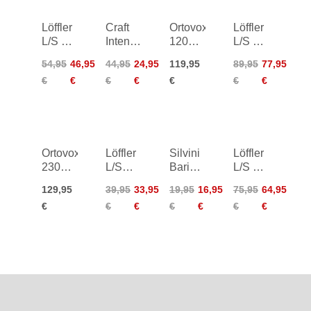
Löffler
Craft
Ortovox
Löffler
L/S TS
Intensity
120
L/S TX
Light
Singlet
Comp
Merino
54,95
46,95
44,95
24,95
119,95
89,95
77,95
Shirt
Women
Light
Shirt
€
€
€
€
€
€
€
Women
Hoody
Women
Women
Ortovox
Löffler
Silvini
Löffler
230
L/S
Bariana
L/S TX
Competition
Transtex
Bra
Warm
129,95
39,95
33,95
19,95
16,95
75,95
64,95
Zip
Warm
Women
Shirt
€
€
€
€
€
€
€
Neck
Shirt
Women
Women
Junior