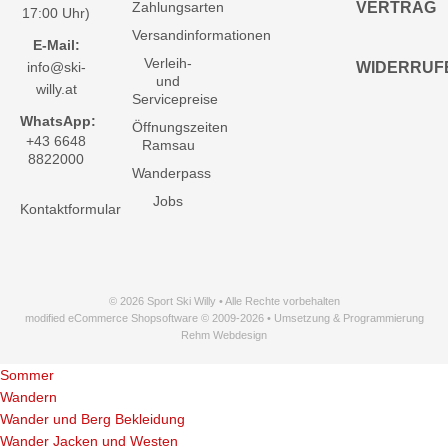
Zahlungsarten
VERTRAG
17:00 Uhr)
Versandinformationen
E-Mail:
Verleih-
info@ski-
WIDERRUF
und
willy.at
Servicepreise
WhatsApp:
Öffnungszeiten
+43 6648
Ramsau
8822000
Wanderpass
Jobs
Kontaktformular
© 2026 Sport Ski Willy • Alle Rechte vorbehalten
modified eCommerce Shopsoftware © 2009-2026 • Umsetzung & Programmierung
Rehm Webdesign
Sommer
Wandern
Wander und Berg Bekleidung
Wander Jacken und Westen