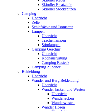
Skiroller Räder
Skiroller Ersatzteile
Skiroller Stockspitzen
Camping
Übersicht
Zelte
Schlafsäcke und Isomatten
Lampen
Übersicht
Taschenlampen
Stirnlampen
Camping Geschirr
Übersicht
Kochausrüstung
Camping Besteck
Camping Zubehör
Bekleidung
Übersicht
Wander und Berg Bekleidung
Übersicht
Wander Jacken und Westen
Übersicht
Wanderjacken
Wanderwesten
Wander Hosen