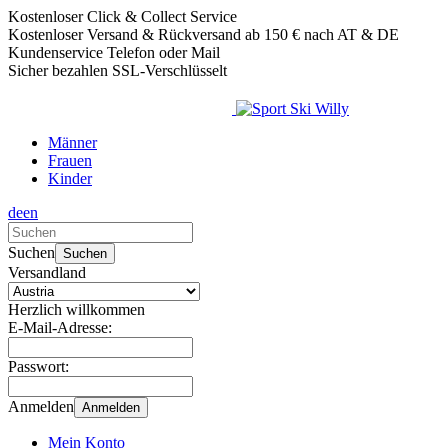
Kostenloser Click & Collect Service
Kostenloser Versand & Rückversand ab 150 € nach AT & DE
Kundenservice Telefon oder Mail
Sicher bezahlen SSL-Verschlüsselt
Männer
Frauen
Kinder
de
en
Verwende
die
Suchen
Suchen
Pfeile
Versandland
nach
oben
Herzlich willkommen
und
E-Mail-Adresse:
unten,
um
Passwort:
das
verfügbare
Anmelden
Anmelden
Ergebnis
auszuwählen.
Mein Konto
Drücke