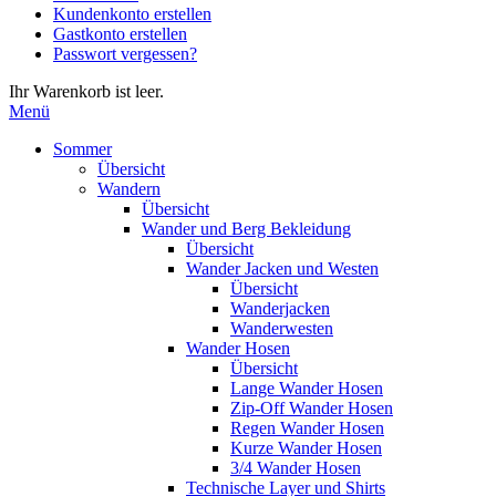
Kundenkonto erstellen
die
Gastkonto erstellen
Eingabetaste,
Passwort vergessen?
um
zum
Ihr Warenkorb ist leer.
ausgewählten
Menü
Suchergebnis
zu
Sommer
gelangen.
Übersicht
Benutzer
Wandern
von
Übersicht
Touchgeräten
Wander und Berg Bekleidung
können
Übersicht
Touch-
Wander Jacken und Westen
und
Übersicht
Streichgesten
Wanderjacken
verwenden.
Wanderwesten
Wander Hosen
Übersicht
Lange Wander Hosen
Zip-Off Wander Hosen
Regen Wander Hosen
Kurze Wander Hosen
3/4 Wander Hosen
Technische Layer und Shirts