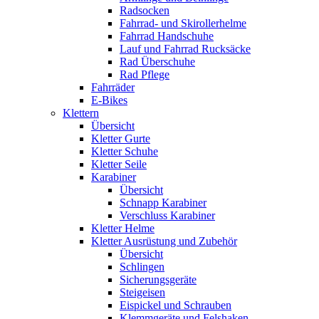
Radsocken
Fahrrad- und Skirollerhelme
Fahrrad Handschuhe
Lauf und Fahrrad Rucksäcke
Rad Überschuhe
Rad Pflege
Fahrräder
E-Bikes
Klettern
Übersicht
Kletter Gurte
Kletter Schuhe
Kletter Seile
Karabiner
Übersicht
Schnapp Karabiner
Verschluss Karabiner
Kletter Helme
Kletter Ausrüstung und Zubehör
Übersicht
Schlingen
Sicherungsgeräte
Steigeisen
Eispickel und Schrauben
Klemmgeräte und Felshaken