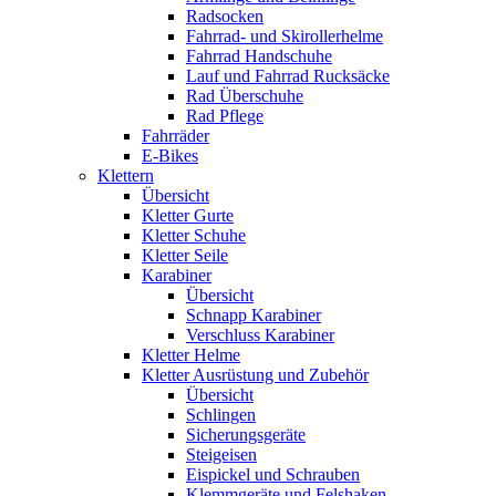
Radsocken
Fahrrad- und Skirollerhelme
Fahrrad Handschuhe
Lauf und Fahrrad Rucksäcke
Rad Überschuhe
Rad Pflege
Fahrräder
E-Bikes
Klettern
Übersicht
Kletter Gurte
Kletter Schuhe
Kletter Seile
Karabiner
Übersicht
Schnapp Karabiner
Verschluss Karabiner
Kletter Helme
Kletter Ausrüstung und Zubehör
Übersicht
Schlingen
Sicherungsgeräte
Steigeisen
Eispickel und Schrauben
Klemmgeräte und Felshaken