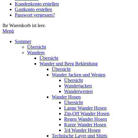
Kundenkonto erstellen
die
Gastkonto erstellen
Eingabetaste,
Passwort vergessen?
um
zum
Ihr Warenkorb ist leer.
ausgewählten
Menü
Suchergebnis
zu
Sommer
gelangen.
Übersicht
Benutzer
Wandern
von
Übersicht
Touchgeräten
Wander und Berg Bekleidung
können
Übersicht
Touch-
Wander Jacken und Westen
und
Übersicht
Streichgesten
Wanderjacken
verwenden.
Wanderwesten
Wander Hosen
Übersicht
Lange Wander Hosen
Zip-Off Wander Hosen
Regen Wander Hosen
Kurze Wander Hosen
3/4 Wander Hosen
Technische Layer und Shirts