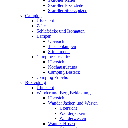
Skiroller Räder
Skiroller Ersatzteile
Skiroller Stockspitzen
Camping
Übersicht
Zelte
Schlafsäcke und Isomatten
Lampen
Übersicht
Taschenlampen
Stirnlampen
Camping Geschirr
Übersicht
Kochausrüstung
Camping Besteck
Camping Zubehör
Bekleidung
Übersicht
Wander und Berg Bekleidung
Übersicht
Wander Jacken und Westen
Übersicht
Wanderjacken
Wanderwesten
Wander Hosen