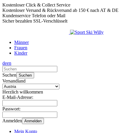
Kostenloser Click & Collect Service
Kostenloser Versand & Rückversand ab 150 € nach AT & DE
Kundenservice Telefon oder Mail
Sicher bezahlen SSL-Verschlüsselt
Männer
Frauen
Kinder
de
en
Verwende
die
Suchen
Suchen
Pfeile
Versandland
nach
oben
Herzlich willkommen
und
E-Mail-Adresse:
unten,
um
Passwort:
das
verfügbare
Anmelden
Anmelden
Ergebnis
auszuwählen.
Mein Konto
Drücke