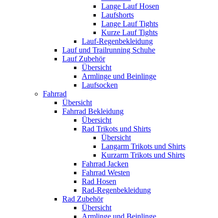
Lange Lauf Hosen
Laufshorts
Lange Lauf Tights
Kurze Lauf Tights
Lauf-Regenbekleidung
Lauf und Trailrunning Schuhe
Lauf Zubehör
Übersicht
Armlinge und Beinlinge
Laufsocken
Fahrrad
Übersicht
Fahrrad Bekleidung
Übersicht
Rad Trikots und Shirts
Übersicht
Langarm Trikots und Shirts
Kurzarm Trikots und Shirts
Fahrrad Jacken
Fahrrad Westen
Rad Hosen
Rad-Regenbekleidung
Rad Zubehör
Übersicht
Armlinge und Beinlinge