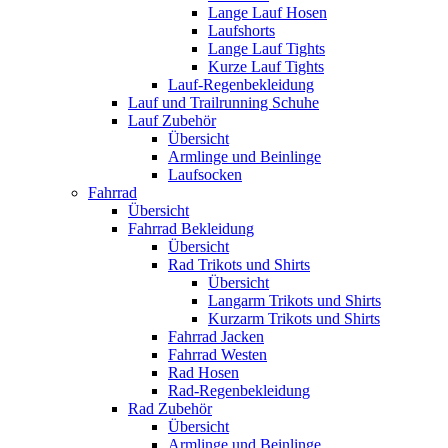
Lange Lauf Hosen
Laufshorts
Lange Lauf Tights
Kurze Lauf Tights
Lauf-Regenbekleidung
Lauf und Trailrunning Schuhe
Lauf Zubehör
Übersicht
Armlinge und Beinlinge
Laufsocken
Fahrrad
Übersicht
Fahrrad Bekleidung
Übersicht
Rad Trikots und Shirts
Übersicht
Langarm Trikots und Shirts
Kurzarm Trikots und Shirts
Fahrrad Jacken
Fahrrad Westen
Rad Hosen
Rad-Regenbekleidung
Rad Zubehör
Übersicht
Armlinge und Beinlinge