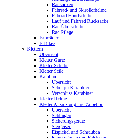
Radsocken
Fahrrad- und Skirollerhelme
Fahrrad Handschuhe
Lauf und Fahrrad Rucksäcke
Rad Überschuhe
Rad Pflege
Fahrräder
E-Bikes
Klettern
Übersicht
Kletter Gurte
Kletter Schuhe
Kletter Seile
Karabiner
Übersicht
Schnapp Karabiner
Verschluss Karabiner
Kletter Helme
Kletter Ausrüstung und Zubehör
Übersicht
Schlingen
Sicherungsgeräte
Steigeisen
Eispickel und Schrauben
Klemmgeräte und Felshaken