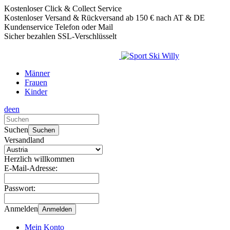
Kostenloser Click & Collect Service
Kostenloser Versand & Rückversand ab 150 € nach AT & DE
Kundenservice Telefon oder Mail
Sicher bezahlen SSL-Verschlüsselt
Männer
Frauen
Kinder
de
en
Verwende
die
Suchen
Suchen
Pfeile
Versandland
nach
oben
Herzlich willkommen
und
E-Mail-Adresse:
unten,
um
Passwort:
das
verfügbare
Anmelden
Anmelden
Ergebnis
auszuwählen.
Mein Konto
Drücke