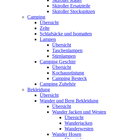
Skiroller Räder
Skiroller Ersatzteile
Skiroller Stockspitzen
Camping
Übersicht
Zelte
Schlafsäcke und Isomatten
Lampen
Übersicht
Taschenlampen
Stirnlampen
Camping Geschirr
Übersicht
Kochausrüstung
Camping Besteck
Camping Zubehör
Bekleidung
Übersicht
Wander und Berg Bekleidung
Übersicht
Wander Jacken und Westen
Übersicht
Wanderjacken
Wanderwesten
Wander Hosen