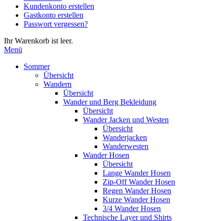
Kundenkonto erstellen
die
Gastkonto erstellen
Eingabetaste,
Passwort vergessen?
um
zum
Ihr Warenkorb ist leer.
ausgewählten
Menü
Suchergebnis
zu
Sommer
gelangen.
Übersicht
Benutzer
Wandern
von
Übersicht
Touchgeräten
Wander und Berg Bekleidung
können
Übersicht
Touch-
Wander Jacken und Westen
und
Übersicht
Streichgesten
Wanderjacken
verwenden.
Wanderwesten
Wander Hosen
Übersicht
Lange Wander Hosen
Zip-Off Wander Hosen
Regen Wander Hosen
Kurze Wander Hosen
3/4 Wander Hosen
Technische Layer und Shirts