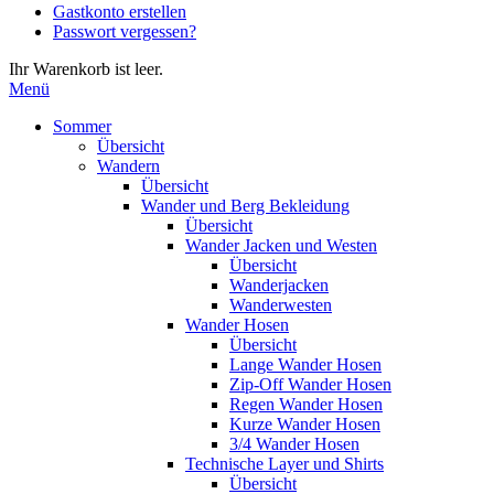
Gastkonto erstellen
Eingabetaste,
Passwort vergessen?
um
zum
Ihr Warenkorb ist leer.
ausgewählten
Menü
Suchergebnis
zu
Sommer
gelangen.
Übersicht
Benutzer
Wandern
von
Übersicht
Touchgeräten
Wander und Berg Bekleidung
können
Übersicht
Touch-
Wander Jacken und Westen
und
Übersicht
Streichgesten
Wanderjacken
verwenden.
Wanderwesten
Wander Hosen
Übersicht
Lange Wander Hosen
Zip-Off Wander Hosen
Regen Wander Hosen
Kurze Wander Hosen
3/4 Wander Hosen
Technische Layer und Shirts
Übersicht