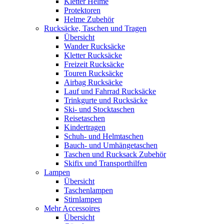
Kletter Helme
Protektoren
Helme Zubehör
Rucksäcke, Taschen und Tragen
Übersicht
Wander Rucksäcke
Kletter Rucksäcke
Freizeit Rucksäcke
Touren Rucksäcke
Airbag Rucksäcke
Lauf und Fahrrad Rucksäcke
Trinkgurte und Rucksäcke
Ski- und Stocktaschen
Reisetaschen
Kindertragen
Schuh- und Helmtaschen
Bauch- und Umhängetaschen
Taschen und Rucksack Zubehör
Skifix und Transporthilfen
Lampen
Übersicht
Taschenlampen
Stirnlampen
Mehr Accessoires
Übersicht