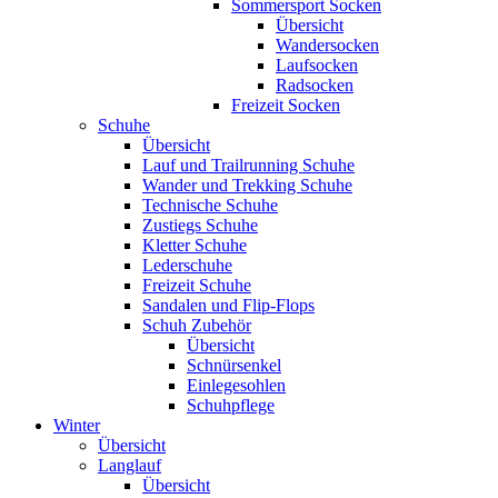
Sommersport Socken
Übersicht
Wandersocken
Laufsocken
Radsocken
Freizeit Socken
Schuhe
Übersicht
Lauf und Trailrunning Schuhe
Wander und Trekking Schuhe
Technische Schuhe
Zustiegs Schuhe
Kletter Schuhe
Lederschuhe
Freizeit Schuhe
Sandalen und Flip-Flops
Schuh Zubehör
Übersicht
Schnürsenkel
Einlegesohlen
Schuhpflege
Winter
Übersicht
Langlauf
Übersicht