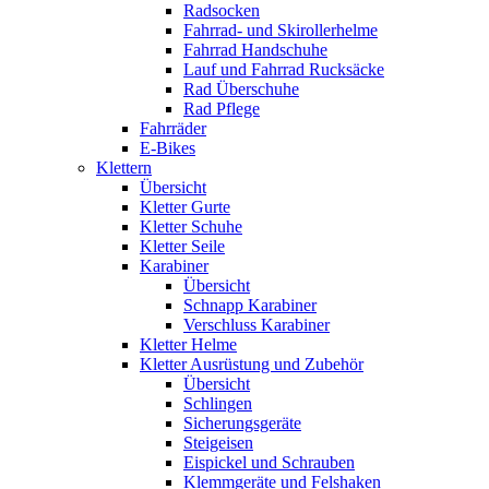
Radsocken
Fahrrad- und Skirollerhelme
Fahrrad Handschuhe
Lauf und Fahrrad Rucksäcke
Rad Überschuhe
Rad Pflege
Fahrräder
E-Bikes
Klettern
Übersicht
Kletter Gurte
Kletter Schuhe
Kletter Seile
Karabiner
Übersicht
Schnapp Karabiner
Verschluss Karabiner
Kletter Helme
Kletter Ausrüstung und Zubehör
Übersicht
Schlingen
Sicherungsgeräte
Steigeisen
Eispickel und Schrauben
Klemmgeräte und Felshaken