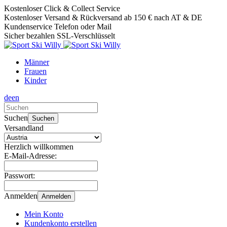
Kostenloser Click & Collect Service
Kostenloser Versand & Rückversand ab 150 € nach AT & DE
Kundenservice Telefon oder Mail
Sicher bezahlen SSL-Verschlüsselt
Männer
Frauen
Kinder
de
en
Verwende
die
Suchen
Suchen
Pfeile
Versandland
nach
oben
Herzlich willkommen
und
E-Mail-Adresse:
unten,
um
Passwort:
das
verfügbare
Anmelden
Anmelden
Ergebnis
auszuwählen.
Mein Konto
Drücke
Kundenkonto erstellen
die