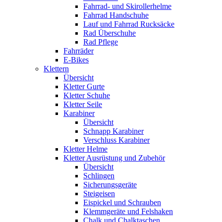
Fahrrad- und Skirollerhelme
Fahrrad Handschuhe
Lauf und Fahrrad Rucksäcke
Rad Überschuhe
Rad Pflege
Fahrräder
E-Bikes
Klettern
Übersicht
Kletter Gurte
Kletter Schuhe
Kletter Seile
Karabiner
Übersicht
Schnapp Karabiner
Verschluss Karabiner
Kletter Helme
Kletter Ausrüstung und Zubehör
Übersicht
Schlingen
Sicherungsgeräte
Steigeisen
Eispickel und Schrauben
Klemmgeräte und Felshaken
Chalk und Chalktaschen