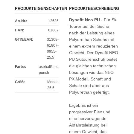
PRODUKTEIGENSCHAFTEN
PRODUKTBESCHREIBUNG
Dynafit Neo PU
- Für Ski
Art.Nr.:
12536
Tourer auf der Suche
HAN:
61807
nach der Leistung eines
Polyurethan Schuhs mit
GTIN/EAN:
31308-
61807-
einem extrem reduzierten
0955-
Gewicht. Der Dynafit NEO
25.5
PU Skitourenschuh bietet
die gleichen technischen
Farbe
:
asphalt/lime
Lösungen wie das NEO
punch
PX Modell, Schaft und
Größe
:
Mondo
Schale sind aber aus
25,5
Polyurethan gefertigt.
Ergebnis ist ein
progressiver Flex und
eine hervorragende
Abfahrtsleistung bei
einem Gewicht, das