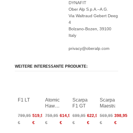
DYNAFIT
Ober Alp S.p.A.–A.G.
Via Waltraud Gebert Deeg
4
Bolzano-Bozen, 39100
Italy
privacy@oberalp.com
WEITERE INTERESSANTE PRODUKTE:
F1 LT
Atomic
Scarpa
Scarpa
Hawx
F1 GT
Maestrale
Ultra
799,95
519,95
759,95
614,95
699,95
622,95
569,95
398,95
XTD
€
€
€
€
€
€
€
€
115
Boa