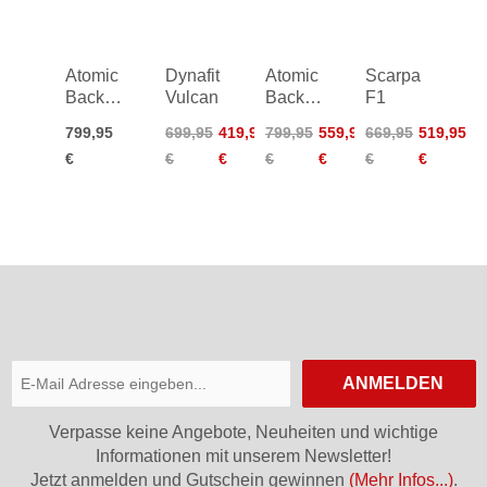
Women
26/27
Atomic
Dynafit
Atomic
Scarpa
Backland
Vulcan
Backland
F1
Carbon
XTD
799,95
699,95
419,97
799,95
559,95
669,95
519,95
26/27
Carbon
€
€
€
€
€
€
€
115
Women
25/26
ANMELDEN
Verpasse keine Angebote, Neuheiten und wichtige
Informationen mit unserem Newsletter!
Jetzt anmelden und Gutschein gewinnen
(Mehr Infos...)
.