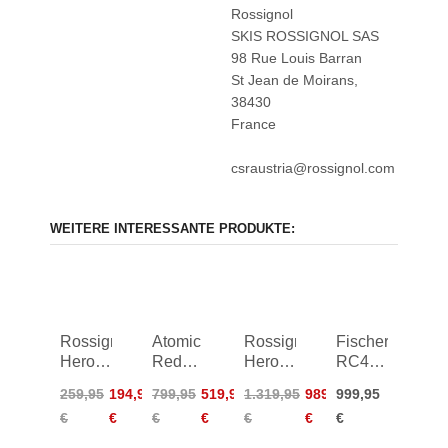
Rossignol
SKIS ROSSIGNOL SAS
98 Rue Louis Barran
St Jean de Moirans,
38430
France
csraustria@rossignol.com
WEITERE INTERESSANTE PRODUKTE:
Rossignol
Atomic
Rossignol
Fischer
Hero Jr
Redster
Hero
RC4
+ NX
G7 +
Master
Noize
259,95
194,95
799,95
519,95
1.319,95
989,95
999,95
Jr 7
MI12
LT +
LT SF
€
€
€
€
€
€
€
16/17
GW
SPX15
+ RC4
25/26
25/26
Z12