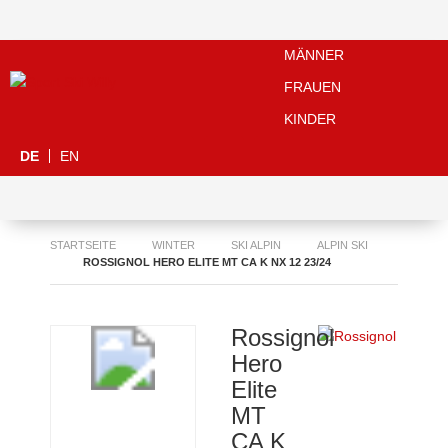
MÄNNER
FRAUEN
KINDER
DE
EN
STARTSEITE
WINTER
SKI ALPIN
ALPIN SKI
ROSSIGNOL HERO ELITE MT CA K NX 12 23/24
Rossignol
Hero
Elite
MT
CA K