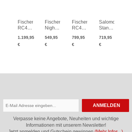
GW
26/27
Fischer
Fischer
Fischer
Salomon
RC4
Nightstick
RC4
Stance
Noize
97
ST +
Pro 90
1.199,95
549,95
799,95
719,95
LT Pro
26/27
RC4
€
€
€
€
+ RC4
Z11
Z13
PR
GW FF
26/27
26/27
ANMELDEN
Verpasse keine Angebote, Neuheiten und wichtige
Informationen mit unserem Newsletter!
Jetzt anmelden und Gutschein gewinnen
(Mehr Infos...)
.