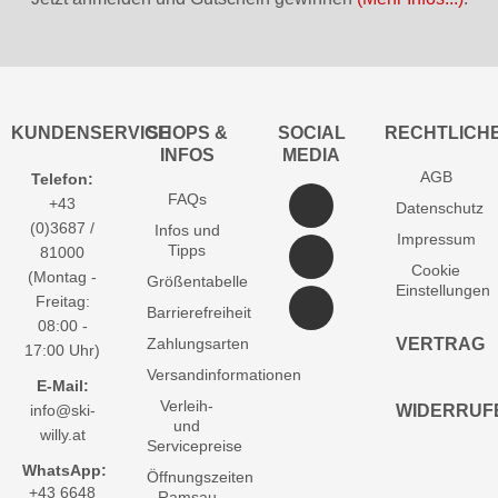
KUNDENSERVICE
SHOPS &
SOCIAL
RECHTLICH
INFOS
MEDIA
AGB
Telefon:
FAQs
+43
Datenschutz
(0)3687 /
Infos und
Impressum
Tipps
81000
Cookie
(Montag -
Größentabelle
Einstellungen
Freitag:
Barrierefreiheit
08:00 -
Zahlungsarten
VERTRAG
17:00 Uhr)
Versandinformationen
E-Mail:
Verleih-
info@ski-
WIDERRUF
und
willy.at
Servicepreise
WhatsApp:
Öffnungszeiten
+43 6648
Ramsau