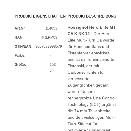
PRODUKTEIGENSCHAFTEN
PRODUKTBESCHREIBUNG
Rossignol Hero Elite MT
Art.Nr.:
114053
CA K NX 12
- Der Hero
HAN:
RRLPM03
Elite Multi-Turn Ca wurde
für Rennsportfans und
GTIN/EAN:
3607683998579
Pistenfahrer entwickelt
Farbe
:
-
und ist ein renninspirierter
Größe
:
153
Pistenski, der mit
cm
Carbonschichten für
verbesserte
Zugänglichkeit gebaut
wurde. Unsere
rennerprobte Line Control
Technology (LCT) ergänzt
die 74 mm Taillenbreite
und den vielseitigen Multi-
Turn-Sidecut für
optimierte Schnelligkeit,