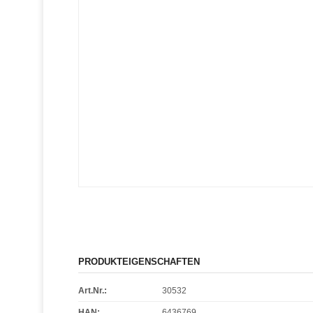
PRODUKTEIGENSCHAFTEN
Art.Nr.:
30532
HAN:
6436769