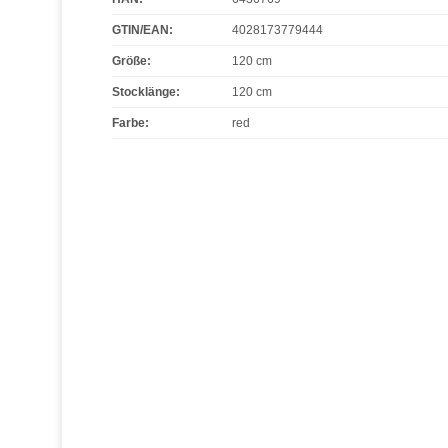
GTIN/EAN:
4028173779444
Größe
:
120 cm
Stocklänge
:
120 cm
Farbe
:
red