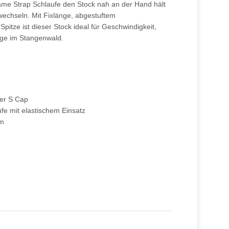
rame Strap Schlaufe den Stock nah an der Hand hält
wechseln. Mit Fixlänge, abgestuftem
itze ist dieser Stock ideal für Geschwindigkeit,
nge im Stangenwald.
ger S Cap
fe mit elastischem Einsatz
mm