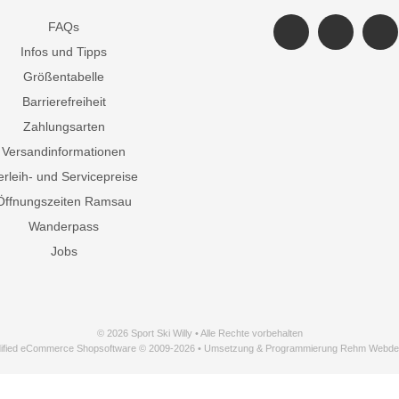
FAQs
Infos und Tipps
Größentabelle
Barrierefreiheit
Zahlungsarten
Versandinformationen
erleih- und Servicepreise
Öffnungszeiten Ramsau
Wanderpass
Jobs
© 2026 Sport Ski Willy • Alle Rechte vorbehalten
ified eCommerce Shopsoftware © 2009-2026 • Umsetzung & Programmierung Rehm Webde