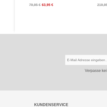
79,95 €
63,95 €
219,9
Verpasse kei
KUNDENSERVICE