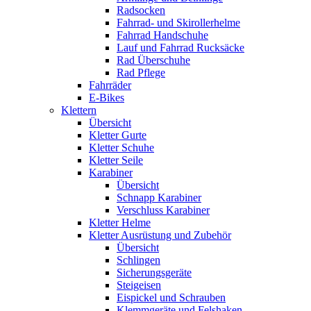
Radsocken
Fahrrad- und Skirollerhelme
Fahrrad Handschuhe
Lauf und Fahrrad Rucksäcke
Rad Überschuhe
Rad Pflege
Fahrräder
E-Bikes
Klettern
Übersicht
Kletter Gurte
Kletter Schuhe
Kletter Seile
Karabiner
Übersicht
Schnapp Karabiner
Verschluss Karabiner
Kletter Helme
Kletter Ausrüstung und Zubehör
Übersicht
Schlingen
Sicherungsgeräte
Steigeisen
Eispickel und Schrauben
Klemmgeräte und Felshaken