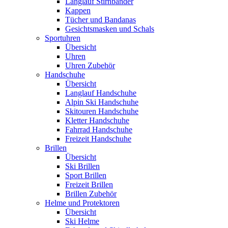
Langlauf Stirnbänder
Kappen
Tücher und Bandanas
Gesichtsmasken und Schals
Sportuhren
Übersicht
Uhren
Uhren Zubehör
Handschuhe
Übersicht
Langlauf Handschuhe
Alpin Ski Handschuhe
Skitouren Handschuhe
Kletter Handschuhe
Fahrrad Handschuhe
Freizeit Handschuhe
Brillen
Übersicht
Ski Brillen
Sport Brillen
Freizeit Brillen
Brillen Zubehör
Helme und Protektoren
Übersicht
Ski Helme