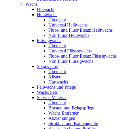
Wachs
Übersicht
Heißwachs
Übersicht
Universal Heißwachs
Fluor- und Fluor Ersatz Heißwachs
Non-Fluor Heißwachs
Flüssigwachs
Übersicht
Universal Flüssigwachs
Fluor- und Fluor Ersatz Flüssigwachs
Non-Fluor Flüssigwachs
Steigwachs
Übersicht
Klister
Hartwachs
Fellwachs und Pflege
Wachs Sets
Service Material
Übersicht
Bürsten und Belagspflege
Wachs Entferner
Abziehklingen
Struktur- und Kantengeräte
Wachs Tische und Profile