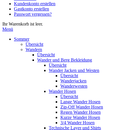
Kundenkonto erstellen
die
Gastkonto erstellen
Eingabetaste,
Passwort vergessen?
um
zum
Ihr Warenkorb ist leer.
ausgewählten
Menü
Suchergebnis
zu
Sommer
gelangen.
Übersicht
Benutzer
Wandern
von
Übersicht
Touchgeräten
Wander und Berg Bekleidung
können
Übersicht
Touch-
Wander Jacken und Westen
und
Übersicht
Streichgesten
Wanderjacken
verwenden.
Wanderwesten
Wander Hosen
Übersicht
Lange Wander Hosen
Zip-Off Wander Hosen
Regen Wander Hosen
Kurze Wander Hosen
3/4 Wander Hosen
Technische Layer und Shirts