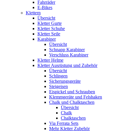
Fahrräder
E-Bikes
Klettern
Übersicht
Kletter Gurte
Kletter Schuhe
Kletter Seile
Karabiner
Übersicht
Schnapp Karabiner
Verschluss Karabiner
Kletter Helme
Kletter Ausrüstung und Zubehör
Übersicht
Schlingen
Sicherungsgeräte
Steigeisen
Eispickel und Schrauben
Klemmgeräte und Felshaken
Chalk und Chalktaschen
Übersicht
Chalk
Chalktaschen
Via Ferrata Sets
Mehr Kletter Zubehör