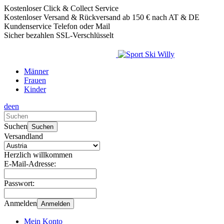
Kostenloser Click & Collect Service
Kostenloser Versand & Rückversand ab 150 € nach AT & DE
Kundenservice Telefon oder Mail
Sicher bezahlen SSL-Verschlüsselt
Männer
Frauen
Kinder
de
en
Verwende
die
Suchen
Suchen
Pfeile
Versandland
nach
oben
Herzlich willkommen
und
E-Mail-Adresse:
unten,
um
Passwort:
das
verfügbare
Anmelden
Anmelden
Ergebnis
auszuwählen.
Mein Konto
Drücke