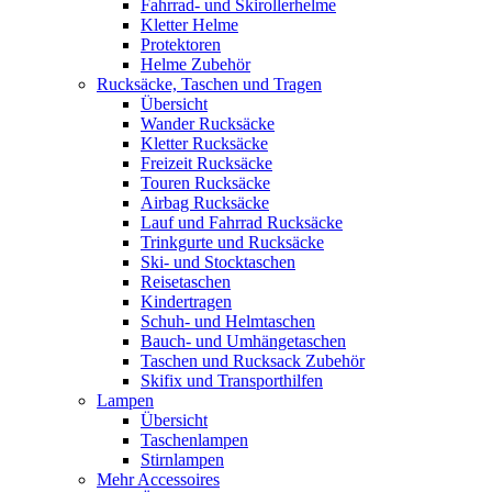
Fahrrad- und Skirollerhelme
Kletter Helme
Protektoren
Helme Zubehör
Rucksäcke, Taschen und Tragen
Übersicht
Wander Rucksäcke
Kletter Rucksäcke
Freizeit Rucksäcke
Touren Rucksäcke
Airbag Rucksäcke
Lauf und Fahrrad Rucksäcke
Trinkgurte und Rucksäcke
Ski- und Stocktaschen
Reisetaschen
Kindertragen
Schuh- und Helmtaschen
Bauch- und Umhängetaschen
Taschen und Rucksack Zubehör
Skifix und Transporthilfen
Lampen
Übersicht
Taschenlampen
Stirnlampen
Mehr Accessoires