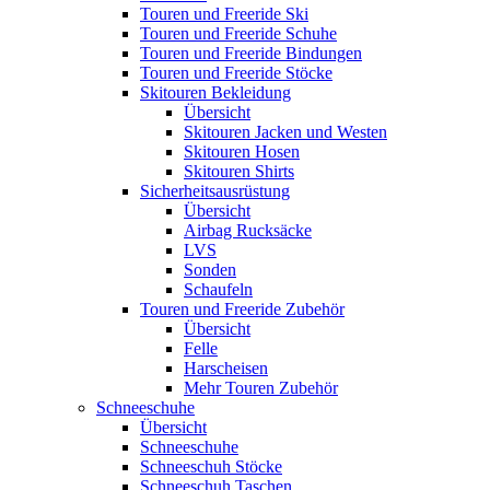
Touren und Freeride Ski
Touren und Freeride Schuhe
Touren und Freeride Bindungen
Touren und Freeride Stöcke
Skitouren Bekleidung
Übersicht
Skitouren Jacken und Westen
Skitouren Hosen
Skitouren Shirts
Sicherheitsausrüstung
Übersicht
Airbag Rucksäcke
LVS
Sonden
Schaufeln
Touren und Freeride Zubehör
Übersicht
Felle
Harscheisen
Mehr Touren Zubehör
Schneeschuhe
Übersicht
Schneeschuhe
Schneeschuh Stöcke
Schneeschuh Taschen