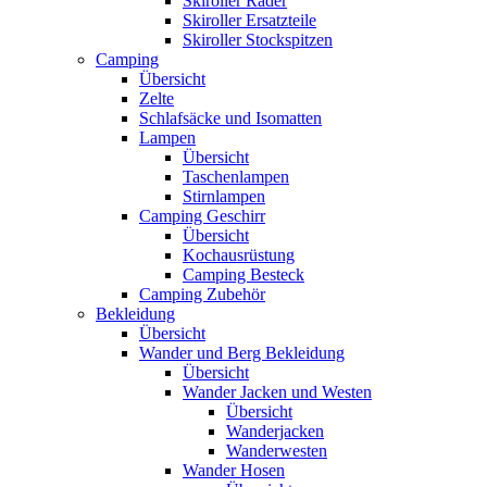
Skiroller Räder
Skiroller Ersatzteile
Skiroller Stockspitzen
Camping
Übersicht
Zelte
Schlafsäcke und Isomatten
Lampen
Übersicht
Taschenlampen
Stirnlampen
Camping Geschirr
Übersicht
Kochausrüstung
Camping Besteck
Camping Zubehör
Bekleidung
Übersicht
Wander und Berg Bekleidung
Übersicht
Wander Jacken und Westen
Übersicht
Wanderjacken
Wanderwesten
Wander Hosen