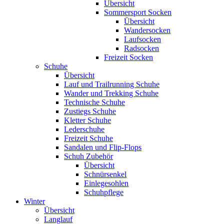
Übersicht
Sommersport Socken
Übersicht
Wandersocken
Laufsocken
Radsocken
Freizeit Socken
Schuhe
Übersicht
Lauf und Trailrunning Schuhe
Wander und Trekking Schuhe
Technische Schuhe
Zustiegs Schuhe
Kletter Schuhe
Lederschuhe
Freizeit Schuhe
Sandalen und Flip-Flops
Schuh Zubehör
Übersicht
Schnürsenkel
Einlegesohlen
Schuhpflege
Winter
Übersicht
Langlauf