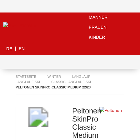
MÄNNER
FRAUEN
KINDER
DE
EN
STARTSEITE
WINTER
LANGLAUF
LANGLAUF SKI
CLASSIC LANGLAUF SKI
PELTONEN SKINPRO CLASSIC MEDIUM 22/23
Peltonen
SkinPro
Classic
Medium