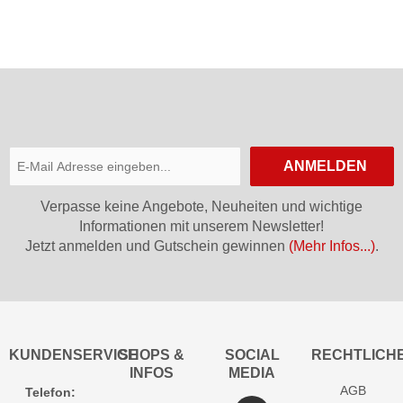
Control
Control
26/27
Junior
Step-In
Step In
26/27
26/27
25/26
ANMELDEN
Verpasse keine Angebote, Neuheiten und wichtige
Informationen mit unserem Newsletter!
Jetzt anmelden und Gutschein gewinnen
(Mehr Infos...)
.
KUNDENSERVICE
SHOPS &
SOCIAL
RECHTLICH
INFOS
MEDIA
AGB
Telefon: