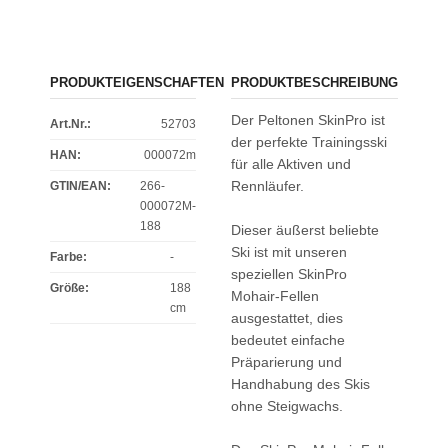
PRODUKTEIGENSCHAFTEN
PRODUKTBESCHREIBUNG
Der Peltonen SkinPro ist
Art.Nr.:
52703
der perfekte Trainingsski
HAN:
000072m
für alle Aktiven und
Rennläufer.
GTIN/EAN:
266-
000072M-
188
Dieser äußerst beliebte
Ski ist mit unseren
Farbe
:
-
speziellen SkinPro
Größe
:
188
Mohair-Fellen
cm
ausgestattet, dies
bedeutet einfache
Präparierung und
Handhabung des Skis
ohne Steigwachs.