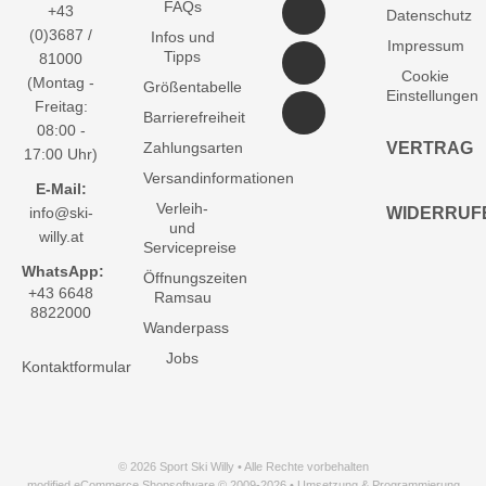
FAQs
+43
Datenschutz
(0)3687 /
Infos und
Impressum
Tipps
81000
Cookie
(Montag -
Größentabelle
Einstellungen
Freitag:
Barrierefreiheit
08:00 -
Zahlungsarten
VERTRAG
17:00 Uhr)
Versandinformationen
E-Mail:
Verleih-
info@ski-
WIDERRUF
und
willy.at
Servicepreise
WhatsApp:
Öffnungszeiten
+43 6648
Ramsau
8822000
Wanderpass
Jobs
Kontaktformular
© 2026 Sport Ski Willy • Alle Rechte vorbehalten
modified eCommerce Shopsoftware © 2009-2026 • Umsetzung & Programmierung