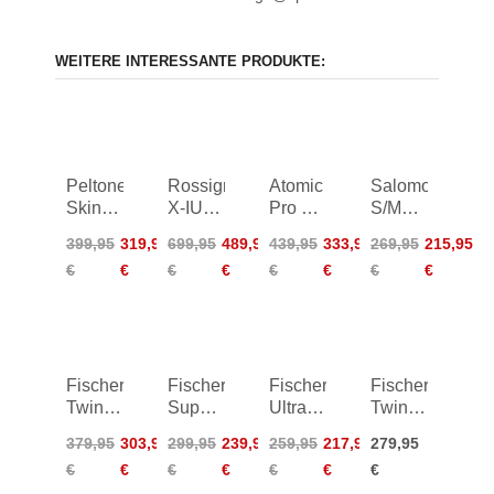
WEITERE INTERESSANTE PRODUKTE:
Peltonen
Rossignol
Atomic
Salomon
SkinPro
X-IUM
Pro C3
S/MAX
Classic
Premium+
Skintec
eSkin
399,95
319,95
699,95
489,95
439,95
333,95
269,95
215,95
hard
R-Skin
med +
Junior
€
€
€
€
€
€
€
€
22/23
25/26
Shift
+ Shift
CL
Jr
25/26
Classic
24/25
Fischer
Fischer
Fischer
Fischer
Twin
Superlite
Ultralite
Twin
Skin
Crown
Crown
Skin
379,95
303,95
299,95
239,95
259,95
217,95
279,95
Pro X-
EF X-
EF +
Speedmax
€
€
€
€
€
€
€
Stiff +
Stiff +
Control
90