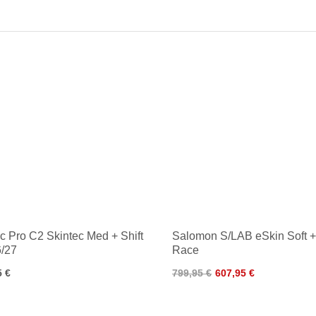
c Pro C2 Skintec Med + Shift
Salomon S/LAB eSkin Soft + 
/27
Race
5 €
799,95 €
607,95 €