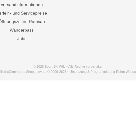
Versandinformationen
erleih- und Servicepreise
Öffnungszeiten Ramsau
Wanderpass
Jobs
© 2026 Sport Ski Willy • Alle Rechte vorbehalten
ified eCommerce Shopsoftware © 2009-2026 • Umsetzung & Programmierung Rehm Webde