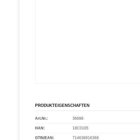
PRODUKTEIGENSCHAFTEN
Art.Nr.:
36688
HAN:
18C0105
GTIN/EAN:
714636916368