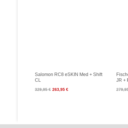
Salomon RC8 eSKIN Med + Shift
Fisc
CL
JR + 
329,95 €
263,95 €
279,9