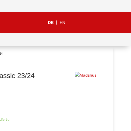
DE
EN
24
assic 23/24
dfertig