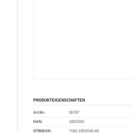
PRODUKTEIGENSCHAFTEN
Art.Nr.:
36787
HAN:
18D2040
GTIN/EAN:
7185-18D2040-46