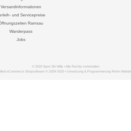
Versandinformationen
erleih- und Servicepreise
Öffnungszeiten Ramsau
Wanderpass
Jobs
© 2026 Sport Ski Willy • Alle Rechte vorbehalten
ified eCommerce Shopsoftware © 2009-2026 • Umsetzung & Programmierung Rehm Webde