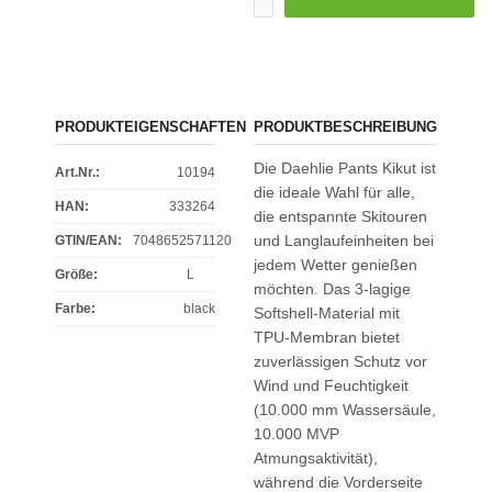
PRODUKTEIGENSCHAFTEN
PRODUKTBESCHREIBUNG
Die Daehlie Pants Kikut ist
Art.Nr.:
10194
die ideale Wahl für alle,
HAN:
333264
die entspannte Skitouren
und Langlaufeinheiten bei
GTIN/EAN:
7048652571120
jedem Wetter genießen
Größe
:
L
möchten. Das 3-lagige
Farbe
:
black
Softshell-Material mit
TPU-Membran bietet
zuverlässigen Schutz vor
Wind und Feuchtigkeit
(10.000 mm Wassersäule,
10.000 MVP
Atmungsaktivität),
während die Vorderseite