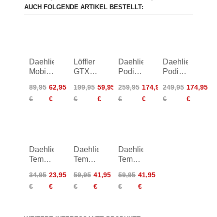
AUCH FOLGENDE ARTIKEL BESTELLT:
Daehlie
Löffler
Daehlie
Daehlie
Mobility
GTX
Podium
Podium
Pants
ÖSV
Jacket
Flag
89,95
62,95
199,95
59,95
259,95
174,95
249,95
174,95
Pants
Jacket
€
€
€
€
€
€
€
€
Daehlie
Daehlie
Daehlie
Tempo
Tempo
Tempo
Shirt
Tights
Tights
34,95
23,95
59,95
41,95
59,95
41,95
Women
€
€
€
€
€
€