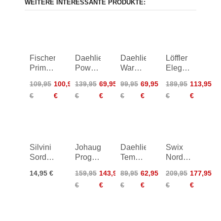
WEITERE INTERESSANTE PRODUKTE:
Fischer
Daehlie
Daehlie
Löffler
Primaloft
Power
Warm
Elegance
Skirt
Pants
Tights
2.0 WS
109,95
100,95
139,95
69,95
99,95
69,95
189,95
113,95
Tour
Women
Women
Light
€
€
€
€
€
€
€
€
Women
Pants
Long
Women
Silvini
Johaug
Daehlie
Swix
Sordo
Progress
Tempo
Nordic
UA1331
Pants
Pants
Warm
14,95 €
159,95
143,95
89,95
62,95
209,95
177,95
Suspenders
Women
Women
Hybrid
€
€
€
€
€
€
Pants