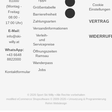
Tipps
81000
Cookie
(Montag -
Größentabelle
Einstellungen
Freitag:
Barrierefreiheit
08:00 -
Zahlungsarten
VERTRAG
17:00 Uhr)
Versandinformationen
E-Mail:
Verleih-
info@ski-
WIDERRUF
und
willy.at
Servicepreise
WhatsApp:
Öffnungszeiten
+43 6648
Ramsau
8822000
Wanderpass
Jobs
Kontaktformular
© 2026 Sport Ski Willy • Alle Rechte vorbehalten
modified eCommerce Shopsoftware © 2009-2026 • Umsetzung & Programmierung
Rehm Webdesign